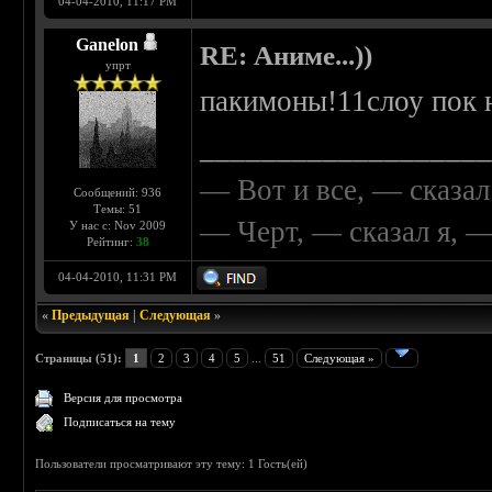
04-04-2010, 11:17 PM
Ganelon
RE: Аниме...))
упрт
пакимоны!11слоу пок 
__________________
— Вот и все, — сказал
Сообщений: 936
Темы: 51
— Черт, — сказал я, 
У нас с: Nov 2009
Рейтинг:
38
04-04-2010, 11:31 PM
«
Предыдущая
|
Следующая
»
Страницы (51):
1
2
3
4
5
...
51
Следующая »
Версия для просмотра
Подписаться на тему
Пользователи просматривают эту тему: 1 Гость(ей)