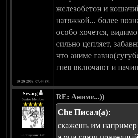
железобетон и кошачий
натяжкой... более позн
особо хочется, видимо
сильно цепляет, забав
что аниме гавно(сугуб
гнев включают и начин
10-26-2009, 07:44 PM
Svvarg
RE: Аниме...))
Senior Member
Che Писал(а):
скажешь им например 
а они сразу праведны
Сообщений: 476