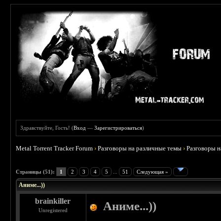
Здравствуйте, Гость! (
Вход
—
Зарегистрироваться
)
Metal Torrent Tracker Forum
›
Разговоры на различные темы
›
Разговоры 
 3.8
Страницы (51):
1
2
3
4
5
...
51
Следующая »
Аниме...))
brainkiller
Аниме...))
Unregistered