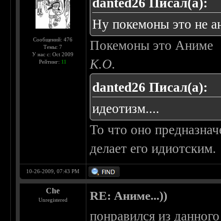
danted26 Писал(а):
Ну покемоны это не а
Сообщений: 476
Покемоны это Аниме
Темы: 7
У нас с: Oct 2009
К.О.
Рейтинг:
11
danted26 Писал(а):
идеотизм....
То что оно предназначе
делает его идиотским.
10-26-2009, 07:43 PM
Che
RE: Аниме...))
Unregistered
понравился из данног