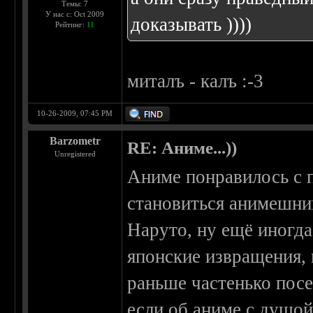
Темы: 7
У нас с: Oct 2009
доказывать ))))
Рейтинг:
11
миталъ - калъ :-3
10-26-2009, 07:45 PM
Barzometr
RE: Аниме...))
Unregistered
Аниме понравилось с 
становиться анимешни
Наруто, ну ещё иногда
японские извращения,
раньше частенько посе
если об аниме с душой