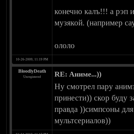
конечно калъ!!! а рэп
музякой. (например с
ололо
10-26-2009, 11:19 PM
BloodlyDeath
RE: Аниме...))
Unregistered
Ну смотрел пару анимэ
принести)) скор буду 
правда ))симпсоны дл
мультсериалов))