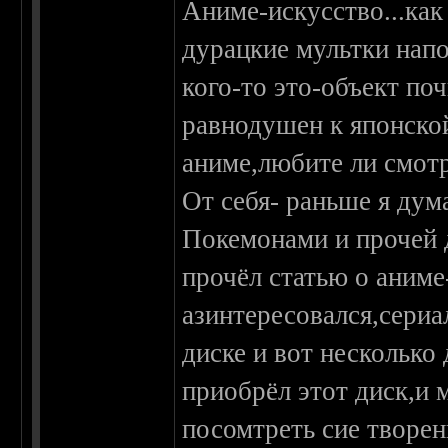
Аниме-искусство...как
дурацкие мультки нап
кого-то это-объект по
равнодушен к японской
аниме,любите ли смотр
От себя- раньше я дум
Покемонами и прочей д
прочёл статью о аниме
азинтересовался,сериа
диске и вот несколько
приобрёл этот диск,и 
посомтреть сие творе