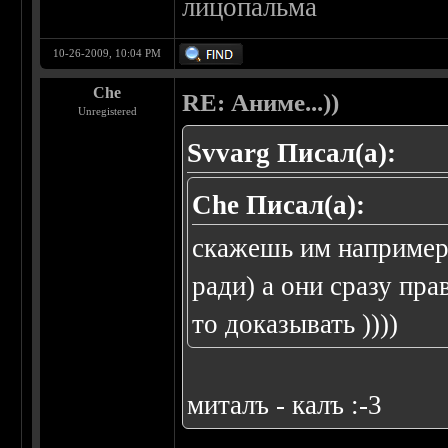
лицопальма
10-26-2009, 10:04 PM
Che
RE: Аниме...))
Unregistered
Svvarg Писал(а):
Che Писал(а):
скажешь им например 
ради) а они сразу пр
то доказывать ))))
миталъ - калъ :-3