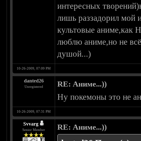
интересных творений)н
лишь раззадорил мой и
культовые аниме,как He
люблю аниме,но не вс
душой...)
10-26-2009, 07:09 PM
danted26
RE: Аниме...))
Unregistered
Ну покемоны это не ан
10-26-2009, 07:31 PM
Svvarg
RE: Аниме...))
Senior Member