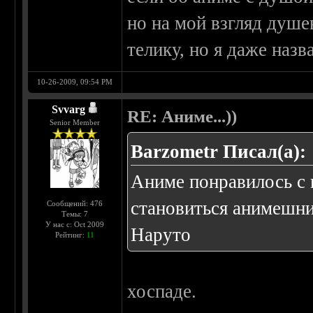
но на мой взгляд душе
телику, но я даже назв
10-26-2009, 09:54 PM
Svvarg
RE: Аниме...))
Senior Member
Barzometr Писал(а):
Аниме понравилось с
становиться анимешни
Сообщений: 476
Темы: 7
У нас с: Oct 2009
Наруто
Рейтинг:
11
хоспаде.