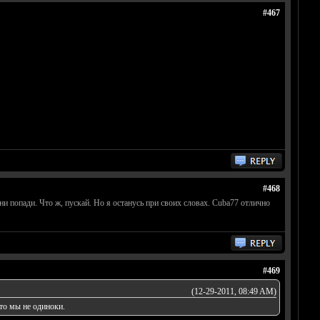
#467
#468
ни попади. Что ж, пускай. Но я останусь при своих словах. Cuba77 отлично
#469
(12-29-2011, 08:49 AM)
то мы не одиноки.