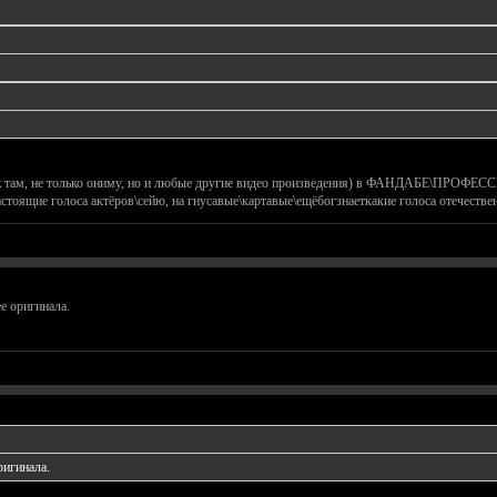
о уж там, не только ониму, но и любые другие видео произведения) в ФАНДАБЕ
астоящие голоса актёров\сейю, на гнусавые\картавые\ещёбогзнаеткакие голоса отечеств
е оригинала.
игинала.