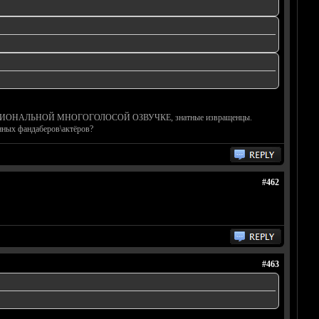
\ПРОФЕССИОНАЛЬНОЙ МНОГОГОЛОСОЙ ОЗВУЧКЕ, знатные извращенцы.
енных фандаберов\актёров?
#462
#463