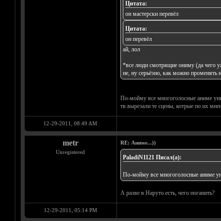
Цитата:
он мастерски перевёл
Цитата:
он перевёл
ай, лол
*все люди смотрящие ониму (да че
не, ну серьёзно, как можно променять 
По-мойму все многоголосные аниме унич
тв вырезали те сцены, котрые по их мне
12-29-2011, 08:49 AM
metr
RE: Аниме...))
Unregistered
PaladiN1121 Писал(а):
По-мойму все многоголосные аниме уни
А разве в Наруто есть, чего поганить?
12-29-2011, 05:14 PM