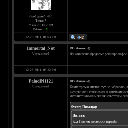
Сообщений: 476
Темы: 7
У нас с: Oct 2009
Рейтинг:
11
12-26-2011, 01:03 PM
Immortal_Not
RE: Аниме...))
Unregistered
Ну конкретно бредовые речи про пафос 
12-26-2011, 03:22 PM
PaladiN1121
RE: Аниме...))
Unregistered
Каких трлько мнений тут не набралось, 
другую, но и металистов и анимешников
металист или анимешник чувствуем себя
Svvarg Писал(а):
Цитата:
Код Гиас он мастерски перевёл