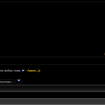
 на любые темы
›
Аниме...))
ледующая »