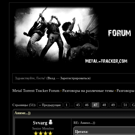
Здравствуйте, Гость! (
Вход
—
Зарегистрироваться
)
Metal Torrent Tracker Forum
›
Разговоры на различные темы
›
Разговоры
Голосов: 5 - Средняя оценка: 3.8
1
2
3
4
5
Страницы (51):
« Предыдущая
1
...
45
46
47
48
49
...
51
С
Аниме...))
Svvarg
RE: Аниме...))
Senior Member
Цитата: