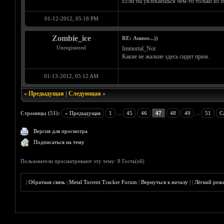
Если ты увлекаешься чем-то только из п
01-12-2012, 05:18 PM
Zombie_ice
RE: Аниме...))
Unregistered
Immortal_Not
Какие не жалкие здесь сидят прям.
01-13-2012, 05:12 AM
«
Предыдущая
|
Следующая
»
Страницы (51):
« Предыдущая
1
...
45
46
47
48
49
...
51
С
Версия для просмотра
Подписаться на тему
Пользователи просматривают эту тему: 8 Гость(ей)
|
Обратная связь
|
Metal Torrent Tracker Forum
|
Вернуться к началу
|
|
Лёгкий реж