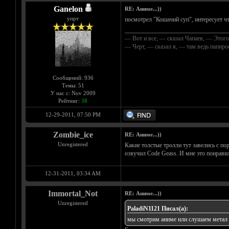
Ganelon
RE: Аниме...))
упрт
посмотрел "Кошачий суп", интересует чт
__________________________________
— Вот и все, — сказал Чапаев, — Этого
— Черт, — сказал я, — там ведь папир
Сообщений: 936
Темы: 51
У нас с: Nov 2009
Рейтинг:
38
12-29-2011, 07:50 PM
Zombie_ice
RE: Аниме...))
Unregistered
Какие толстые тролли тут завелись с по
озвучил Code Geass. И мне это понравил
12-31-2011, 03:34 AM
Immortal_Not
RE: Аниме...))
Unregistered
PaladiN1121 Писал(а):
мы смотрим аниме или слушаем метал т