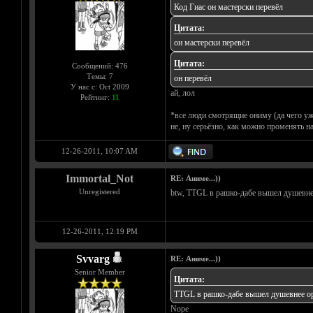
Код Гиас он мастерски перевёл
Цитата:
он мастерски перевёл
Цитата:
Сообщений: 476
Темы: 7
он перевёл
У нас с: Oct 2009
ай, лол
Рейтинг:
11
*все люди смотрящие ониму (да чег
не, ну серьёзно, как можно променять н
12-26-2011, 10:07 AM
Immortal_Not
RE: Аниме...))
Unregistered
btw, TTGL в рашко-дабе вышел душевне
12-26-2011, 12:19 PM
Svvarg
RE: Аниме...))
Senior Member
Цитата:
TTGL в рашко-дабе вышел душевнее ор
Nope