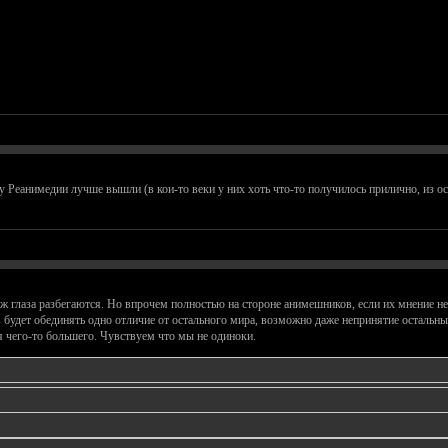
у Реанимедии лучше вышли (в кои-то веки у них хоть что-то получилось прилично, из 
аж глаза разбегаются. Но впрочем полностью на стороне анимешников, если их мнение не
 будет обединять одно отличие от остального мира, возможно даже непринятие остальн
 чего-то большего. Чувствуем что мы не одиноки.