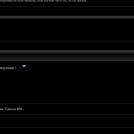
отребности чувствовать себя частью чего-то, то ты жалок.
ледующая »
им
|
Список RSS
|