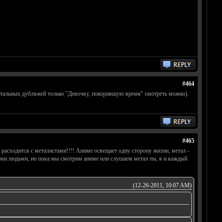
#464
остальных дубляжей только "Девочку, покорившую время" смотреть можно).
#465
 расходится с металистами!!!! Аниме освещает одну сторону жизни, метал -
ыми людьми, но пока мы смотрим аниме или слушаем метал ты, я и каждый
(12-26-2011, 10:07 AM)