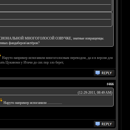
Е\ПРОФЕССИОНАЛЬНОЙ МНОГОГОЛОСОЙ ОЗВУЧКЕ, знатные извращенцы.
венных фандаберов\актёров?
Наруто например испоганили многоголосным переводом, да и в версии для
зать Цукиюми у Итачи до сих пор зло берет,
#466
(12-29-2011, 08:49 AM)
Наруто например испоганили .................