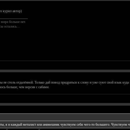
о курил автор)
________________
 мира больше нет.
осы остались…
ры не столь отдалённой. Только дай повод придраться к слову и уже суют свой язык куда 
ось больше, чем версия с сабами.
ы, я и каждый металист или анимешник чувствуем себя чего-то большего. Чувствуем ч