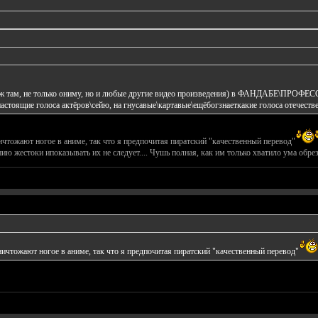
го уж там, не только ониму, но и любые другие видео произведения) в ФАНДАБ
настоящие голоса актёров\сейю, на гнусавые\картавые\ещёбогзнаеткакие голоса отечест
тожают ногое в аниме, так что я предпочитая пиратский "качественный перевод"
нию жестоки ипоказывать их не следует.... Чушь полная, как им только хватило ума обре
чтожают ногое в аниме, так что я предпочитая пиратский "качественный перевод"