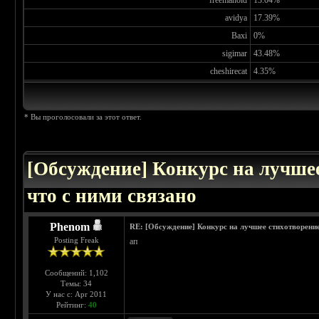
freemanoid
13.04%
avidya
17.39%
Baxi
0%
sigimar
43.48%
cheshirecat
4.35%
* Вы проголосовали за этот ответ.
[Обсуждение] Конкурс на лучшее
что с ними связано
Phenom
RE: [Обсуждение] Конкурс на лучшее стихотворение 
Posting Freak
ап
Сообщений: 1,102
Темы: 34
У нас с: Apr 2011
Рейтинг:
40