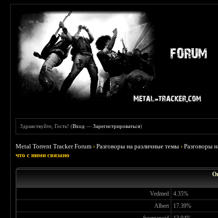
Здравствуйте, Гость! (
Вход
—
Зарегистрироваться
)
Metal Torrent Tracker Forum
›
Разговоры на различные темы
›
Разговоры 
что с ними связано
Оп
Vedmed
4.35%
Albert
17.39%