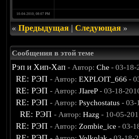
10-04-2010, 08:07 PM
«
Предыдущая
|
Следующая
»
Сообщения в этой теме
Рэп и Хип-Хап
- Автор:
Che
- 03-18-
RE: РЭП
- Автор:
EXPLOIT_666
- 0
RE: РЭП
- Автор:
JIareP
- 03-18-201
RE: РЭП
- Автор:
Psychostatus
- 03-
RE: РЭП
- Автор:
Hazg
- 10-05-201
RE: РЭП
- Автор:
Zombie_ice
- 03-1
RE: РЭП
- Автор:
Volkolak
- 03-18-