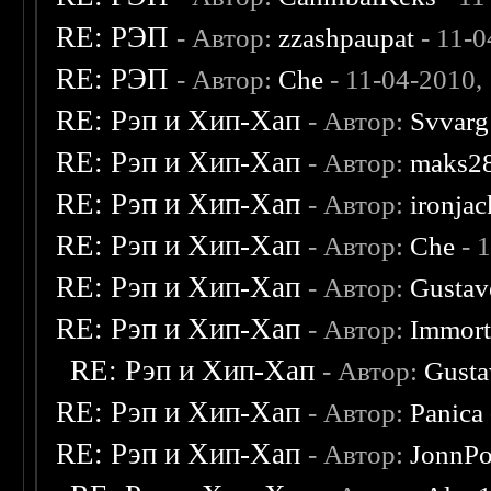
RE: РЭП
- Автор:
zzashpaupat
- 11-0
RE: РЭП
- Автор:
Che
- 11-04-2010,
RE: Рэп и Хип-Хап
- Автор:
Svvarg
RE: Рэп и Хип-Хап
- Автор:
maks2
RE: Рэп и Хип-Хап
- Автор:
ironja
RE: Рэп и Хип-Хап
- Автор:
Che
- 
RE: Рэп и Хип-Хап
- Автор:
Gustav
RE: Рэп и Хип-Хап
- Автор:
Immort
RE: Рэп и Хип-Хап
- Автор:
Gusta
RE: Рэп и Хип-Хап
- Автор:
Panica
RE: Рэп и Хип-Хап
- Автор:
JonnP