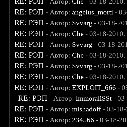
RE: РЭП
- Автор:
Che
- 03-18-2010,
RE: РЭП
- Автор:
angelus_morti
- 03
RE: РЭП
- Автор:
Svvarg
- 03-18-20
RE: РЭП
- Автор:
Che
- 03-18-2010,
RE: РЭП
- Автор:
Svvarg
- 03-18-20
RE: РЭП
- Автор:
Che
- 03-18-2010,
RE: РЭП
- Автор:
Svvarg
- 03-18-20
RE: РЭП
- Автор:
Che
- 03-18-2010,
RE: РЭП
- Автор:
EXPLOIT_666
- 0
RE: РЭП
- Автор:
ImmoraliSSt
- 03
RE: РЭП
- Автор:
mishadoff
- 03-18
RE: РЭП
- Автор:
234566
- 03-18-20