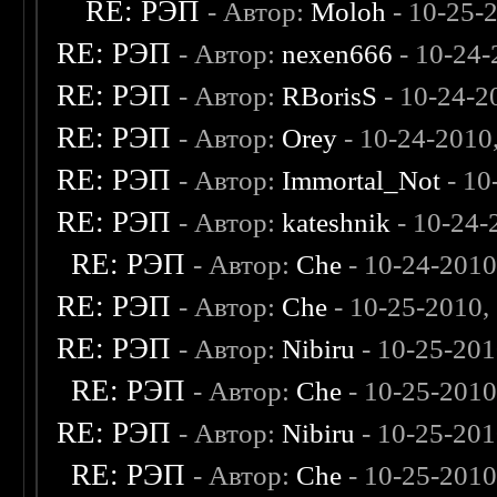
RE: РЭП
- Автор:
Moloh
- 10-25-
RE: РЭП
- Автор:
nexen666
- 10-24-
RE: РЭП
- Автор:
RBorisS
- 10-24-2
RE: РЭП
- Автор:
Orey
- 10-24-2010
RE: РЭП
- Автор:
Immortal_Not
- 10
RE: РЭП
- Автор:
kateshnik
- 10-24-
RE: РЭП
- Автор:
Che
- 10-24-2010
RE: РЭП
- Автор:
Che
- 10-25-2010,
RE: РЭП
- Автор:
Nibiru
- 10-25-201
RE: РЭП
- Автор:
Che
- 10-25-2010
RE: РЭП
- Автор:
Nibiru
- 10-25-201
RE: РЭП
- Автор:
Che
- 10-25-2010