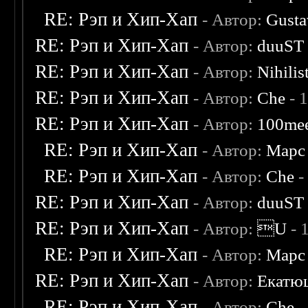
RE: Рэп и Хип-Хап
- Автор:
Gusta
RE: Рэп и Хип-Хап
- Автор:
duuST
RE: Рэп и Хип-Хап
- Автор:
Nihilis
RE: Рэп и Хип-Хап
- Автор:
Che
- 
RE: Рэп и Хип-Хап
- Автор:
100me
RE: Рэп и Хип-Хап
- Автор:
Марс
RE: Рэп и Хип-Хап
- Автор:
Che
-
RE: Рэп и Хип-Хап
- Автор:
duuST
RE: Рэп и Хип-Хап
- Автор:
U
- 
RE: Рэп и Хип-Хап
- Автор:
Марс
RE: Рэп и Хип-Хап
- Автор:
Екатю
RE: Рэп и Хип-Хап
- Автор:
Che
-