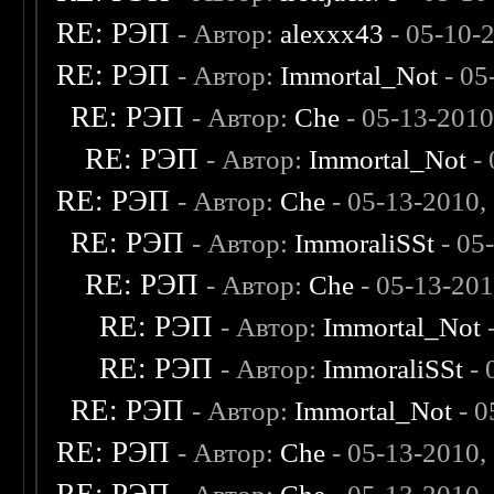
RE: РЭП
- Автор:
alexxx43
- 05-10-
RE: РЭП
- Автор:
Immortal_Not
- 05
RE: РЭП
- Автор:
Che
- 05-13-201
RE: РЭП
- Автор:
Immortal_Not
- 
RE: РЭП
- Автор:
Che
- 05-13-2010,
RE: РЭП
- Автор:
ImmoraliSSt
- 05
RE: РЭП
- Автор:
Che
- 05-13-201
RE: РЭП
- Автор:
Immortal_Not
-
RE: РЭП
- Автор:
ImmoraliSSt
- 
RE: РЭП
- Автор:
Immortal_Not
- 0
RE: РЭП
- Автор:
Che
- 05-13-2010,