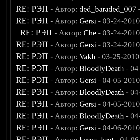
RE: РЭП
- Автор:
ded_baraded_007
-
RE: РЭП
- Автор:
Gersi
- 03-24-2010
RE: РЭП
- Автор:
Che
- 03-24-2010
RE: РЭП
- Автор:
Gersi
- 03-24-2010
RE: РЭП
- Автор:
Vakh
- 03-25-2010
RE: РЭП
- Автор:
BloodlyDeath
- 04
RE: РЭП
- Автор:
Gersi
- 04-05-2010
RE: РЭП
- Автор:
BloodlyDeath
- 04
RE: РЭП
- Автор:
Gersi
- 04-05-2010
RE: РЭП
- Автор:
BloodlyDeath
- 04
RE: РЭП
- Автор:
Gersi
- 04-06-2010
RE: РЭП
- Автор:
kerya_krut
- 04-06