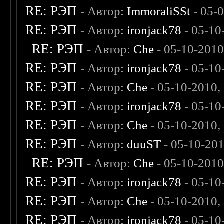
RE: РЭП
- Автор:
ImmoraliSSt
- 05-
RE: РЭП
- Автор:
ironjack78
- 05-10
RE: РЭП
- Автор:
Che
- 05-10-2010
RE: РЭП
- Автор:
ironjack78
- 05-10
RE: РЭП
- Автор:
Che
- 05-10-2010,
RE: РЭП
- Автор:
ironjack78
- 05-10
RE: РЭП
- Автор:
Che
- 05-10-2010,
RE: РЭП
- Автор:
duuST
- 05-10-20
RE: РЭП
- Автор:
Che
- 05-10-2010
RE: РЭП
- Автор:
ironjack78
- 05-10
RE: РЭП
- Автор:
Che
- 05-10-2010,
RE: РЭП
- Автор:
ironjack78
- 05-10