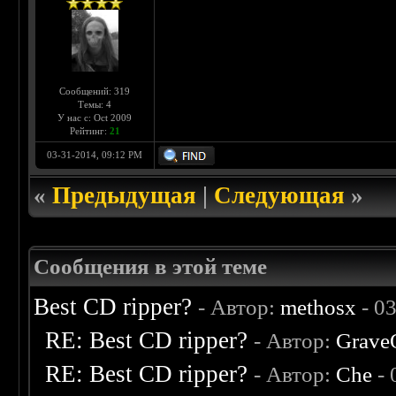
Сообщений: 319
Темы: 4
У нас с: Oct 2009
Рейтинг:
21
03-31-2014, 09:12 PM
«
Предыдущая
|
Следующая
»
Сообщения в этой теме
Best CD ripper?
- Автор:
methosx
- 0
RE: Best CD ripper?
- Автор:
Grave
RE: Best CD ripper?
- Автор:
Che
- 