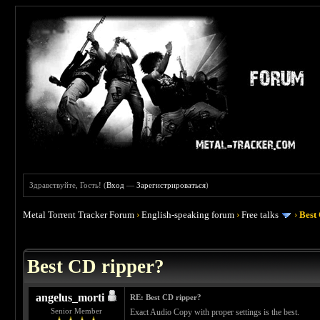
Здравствуйте, Гость! (
Вход
—
Зарегистрироваться
)
Metal Torrent Tracker Forum
›
English-speaking forum
›
Free talks
›
Best
 0
Best CD ripper?
angelus_morti
RE: Best CD ripper?
Senior Member
Exact Audio Copy with proper settings is the best.