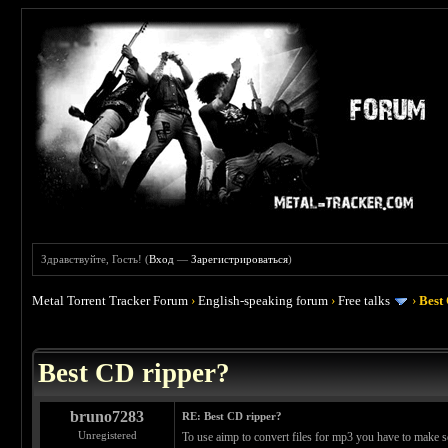
Здравствуйте, Гость! (
Вход
—
Зарегистрироваться
)
Metal Torrent Tracker Forum
›
English-speaking forum
›
Free talks
›
Best
 0
Best CD ripper?
bruno7283
RE: Best CD ripper?
Unregistered
To use aimp to convert files for mp3 you have to make 