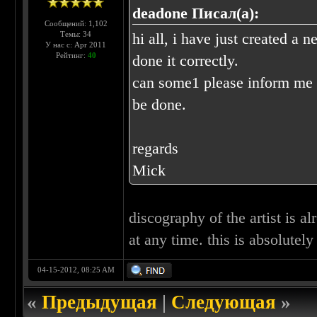
deadone Писал(а):
Сообщений: 1,102
Темы: 34
hi all, i have just created a
У нас с: Apr 2011
Рейтинг:
40
done it correctly.
can some1 please inform me i
be done.
regards
Mick
discography of the artist is alr
at any time. this is absolutel
04-15-2012, 08:25 AM
«
Предыдущая
|
Следующая
»