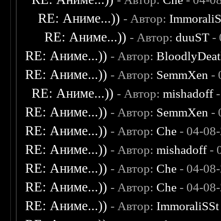
RE: Аниме...))
- Автор:
ImmoraliS
RE: Аниме...))
- Автор:
duuST
- 
RE: Аниме...))
- Автор:
BloodlyDea
RE: Аниме...))
- Автор:
SemmXen
- 
RE: Аниме...))
- Автор:
mishadoff
-
RE: Аниме...))
- Автор:
SemmXen
- 
RE: Аниме...))
- Автор:
Che
- 04-08
RE: Аниме...))
- Автор:
mishadoff
- 
RE: Аниме...))
- Автор:
Che
- 04-08
RE: Аниме...))
- Автор:
Che
- 04-08
RE: Аниме...))
- Автор:
ImmoraliSSt