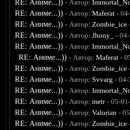
RE: Аниме...))
- Автор:
Immortal_N
RE: Аниме...))
- Автор:
Maferat
- 04
RE: Аниме...))
- Автор:
Zombie_ice
RE: Аниме...))
- Автор:
Jhony_
- 04
RE: Аниме...))
- Автор:
Immortal_N
RE: Аниме...))
- Автор:
Maferat
- 0
RE: Аниме...))
- Автор:
Zombie_ice
RE: Аниме...))
- Автор:
Svvarg
- 04-
RE: Аниме...))
- Автор:
Immortal_N
RE: Аниме...))
- Автор:
metr
- 05-01
RE: Аниме...))
- Автор:
Valorian
- 0
RE: Аниме...))
- Автор:
Zombie_ice