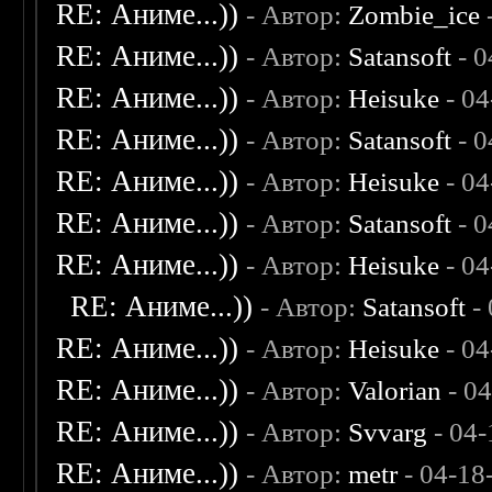
RE: Аниме...))
- Автор:
Zombie_ice
RE: Аниме...))
- Автор:
Satansoft
- 0
RE: Аниме...))
- Автор:
Heisuke
- 04
RE: Аниме...))
- Автор:
Satansoft
- 0
RE: Аниме...))
- Автор:
Heisuke
- 04
RE: Аниме...))
- Автор:
Satansoft
- 0
RE: Аниме...))
- Автор:
Heisuke
- 04
RE: Аниме...))
- Автор:
Satansoft
- 
RE: Аниме...))
- Автор:
Heisuke
- 04
RE: Аниме...))
- Автор:
Valorian
- 0
RE: Аниме...))
- Автор:
Svvarg
- 04-
RE: Аниме...))
- Автор:
metr
- 04-18