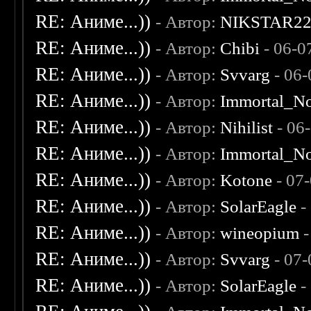
RE: Аниме...))
- Автор:
NIKSTAR2
RE: Аниме...))
- Автор:
Chibi
- 06-0
RE: Аниме...))
- Автор:
Svvarg
- 06-
RE: Аниме...))
- Автор:
Immortal_N
RE: Аниме...))
- Автор:
Nihilist
- 06
RE: Аниме...))
- Автор:
Immortal_N
RE: Аниме...))
- Автор:
Kotone
- 07
RE: Аниме...))
- Автор:
SolarEagle
-
RE: Аниме...))
- Автор:
wineopium
-
RE: Аниме...))
- Автор:
Svvarg
- 07-
RE: Аниме...))
- Автор:
SolarEagle
-