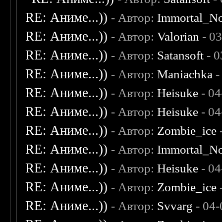
RE: Аниме...))
- Автор:
Immortal_N
RE: Аниме...))
- Автор:
Valorian
- 0
RE: Аниме...))
- Автор:
Satansoft
- 0
RE: Аниме...))
- Автор:
Maniachka
-
RE: Аниме...))
- Автор:
Heisuke
- 04
RE: Аниме...))
- Автор:
Heisuke
- 04
RE: Аниме...))
- Автор:
Zombie_ice
RE: Аниме...))
- Автор:
Immortal_N
RE: Аниме...))
- Автор:
Heisuke
- 04
RE: Аниме...))
- Автор:
Zombie_ice
RE: Аниме...))
- Автор:
Svvarg
- 04-