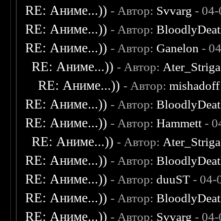
RE: Аниме...))
- Автор:
Svvarg
- 04-
RE: Аниме...))
- Автор:
BloodlyDea
RE: Аниме...))
- Автор:
Ganelon
- 0
RE: Аниме...))
- Автор:
Ater_Striga
RE: Аниме...))
- Автор:
mishadoff
RE: Аниме...))
- Автор:
BloodlyDea
RE: Аниме...))
- Автор:
Hammett
- 0
RE: Аниме...))
- Автор:
Ater_Striga
RE: Аниме...))
- Автор:
BloodlyDea
RE: Аниме...))
- Автор:
duuST
- 04-
RE: Аниме...))
- Автор:
BloodlyDea
RE: Аниме...))
- Автор:
Svvarg
- 04-