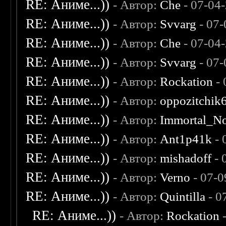
RE: Аниме...))
- Автор:
Che
- 07-04
RE: Аниме...))
- Автор:
Svvarg
- 07-
RE: Аниме...))
- Автор:
Che
- 07-04
RE: Аниме...))
- Автор:
Svvarg
- 07-
RE: Аниме...))
- Автор:
Rockation
- 
RE: Аниме...))
- Автор:
oppozitchik
RE: Аниме...))
- Автор:
Immortal_N
RE: Аниме...))
- Автор:
Ant1p41k
- 
RE: Аниме...))
- Автор:
mishadoff
- 
RE: Аниме...))
- Автор:
Verno
- 07-0
RE: Аниме...))
- Автор:
Quintilla
- 0
RE: Аниме...))
- Автор:
Rockation
-