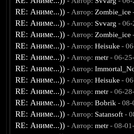
RE: Аниме...))
- Автор:
Svvarg
- 06-
RE: Аниме...))
- Автор:
Zombie_ice
RE: Аниме...))
- Автор:
Svvarg
- 06-
RE: Аниме...))
- Автор:
Zombie_ice
RE: Аниме...))
- Автор:
Heisuke
- 06
RE: Аниме...))
- Автор:
metr
- 06-25
RE: Аниме...))
- Автор:
Immortal_N
RE: Аниме...))
- Автор:
Heisuke
- 06
RE: Аниме...))
- Автор:
metr
- 06-28
RE: Аниме...))
- Автор:
Bobrik
- 08-
RE: Аниме...))
- Автор:
Satansoft
- 0
RE: Аниме...))
- Автор:
metr
- 08-01