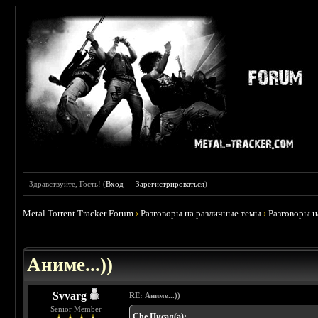
Здравствуйте, Гость! (
Вход
—
Зарегистрироваться
)
Metal Torrent Tracker Forum
›
Разговоры на различные темы
›
Разговоры 
 3.8
Аниме...))
Svvarg
RE: Аниме...))
Senior Member
Che Писал(а):