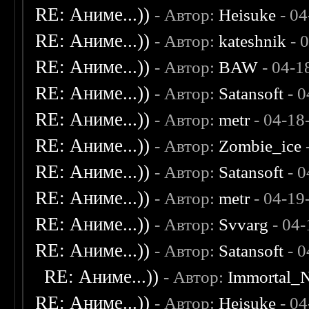
RE: Аниме...))
- Автор:
Heisuke
- 04
RE: Аниме...))
- Автор:
kateshnik
- 
RE: Аниме...))
- Автор:
BAW
- 04-1
RE: Аниме...))
- Автор:
Satansoft
- 0
RE: Аниме...))
- Автор:
metr
- 04-18
RE: Аниме...))
- Автор:
Zombie_ice
RE: Аниме...))
- Автор:
Satansoft
- 0
RE: Аниме...))
- Автор:
metr
- 04-19
RE: Аниме...))
- Автор:
Svvarg
- 04-
RE: Аниме...))
- Автор:
Satansoft
- 0
RE: Аниме...))
- Автор:
Immortal_
RE: Аниме...))
- Автор:
Heisuke
- 04