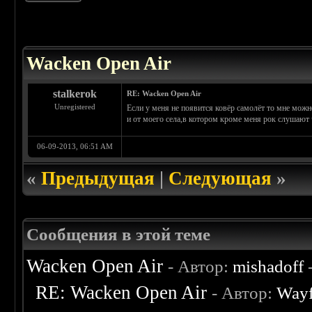
 5
Wacken Open Air
stalkerok
RE: Wacken Open Air
Unregistered
Если у меня не появится ковёр самолёт то мне можн
и от моего села,в котором кроме меня рок слушают 
06-09-2013, 06:51 AM
«
Предыдущая
|
Следующая
»
Сообщения в этой теме
Wacken Open Air
- Автор:
mishadoff
-
RE: Wacken Open Air
- Автор:
Wayf