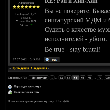
RE: Рэп и Хип-Хап
Administrator
Вы не поверите. Бывае
Сообщений: 1,275
Темы: 31
сингапурский МДМ и б
У нас с: Oct 2009
Рейтинг:
79
Судить о качестве му
исполнителей - убого.
Be true - stay brutal!
07-27-2012, 10:43 AM
«
Предыдущая
|
Следующая
»
Страницы (70):
« Предыдущая
1
...
62
63
64
65
66
...
70
Сле
Версия для просмотра
Подписаться на тему
Пользователи просматривают эту тему: 1 Гость(ей)