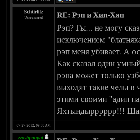
Schtirlitz
RE: Рэп и Хип-Хап
Unregistered
Рэп? Гы... не могу ска
исключением "блатняка
рэп меня убивает. А о
Как сказал один умный
рэпа может только узб
выходят такие челы в 
этими своими "адин па
Яхтындырррррр!!! Шайт
07-27-2012, 09:38 AM
zzashpaupat