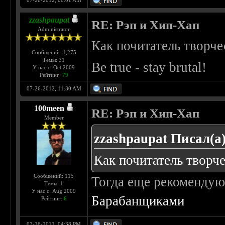
07-26-2012, 08:01 AM
zzashpaupat
RE: Рэп и Хип-Хап
Administrator
Как почитатель творче
Сообщений: 1,275
Темы: 31
Be true - stay brutal!
У нас с: Oct 2009
Рейтинг:
79
07-26-2012, 11:30 AM
100meen
RE: Рэп и Хип-Хап
Member
zzashpaupat Писал(а)
Как почитатель творче
Сообщений: 115
Тогда еще рекоменду
Темы: 1
У нас с: Aug 2009
Барабанщиками
Рейтинг:
6
07-26-2012, 04:38 PM