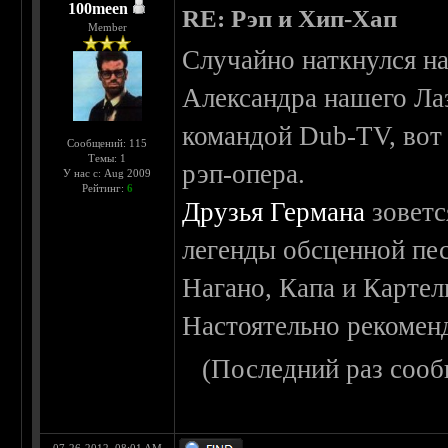
100meen
RE: Рэп и Хип-Хап
Member
Случайно наткнулся на
Александра нашего Ла
командой Dub-TV, вот 
Сообщений: 115
Темы: 1
рэп-опера.
У нас с: Aug 2009
Рейтинг:
6
Друзья Германа
зоветс
легенды обсценной пес
Нагано, Капа и Картел
Настоятельно рекомен
(Последний раз сооб