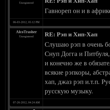
RE: Рэп и Хип-Хап
Unregistered
Гавнореп он и в африк
06-03-2012, 05:12 PM
AlcoTrasher
RE: Рэп и Хип-Хап
Unregistered
Слушаю рэп в очень б
Снуп Догга и Питбуля,
и конечно же в обязат
всякие рэпкоры, абстра
хап, джаз рэп и.т.п. Р
русскую музыку.
07-26-2012, 04:24 AM