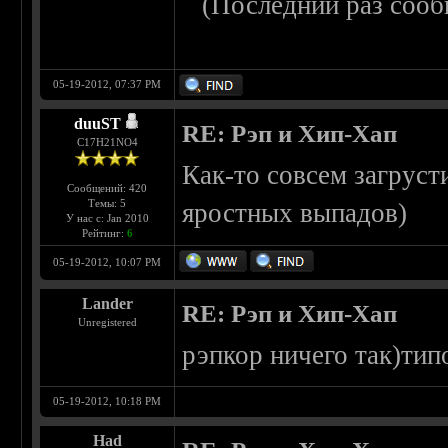
(Последний раз сооб
05-19-2012, 07:37 PM
duuST
RE: Рэп и Хип-Хап
С17H21NO4
Как-то совсем загруст
Сообщений: 420
Темы: 5
яростных выпадов)
У нас с: Jan 2010
Рейтинг:
6
05-19-2012, 10:07 PM
Lander
RE: Рэп и Хип-Хап
Unregistered
рэпкор ничего так)тип
05-19-2012, 10:18 PM
Had