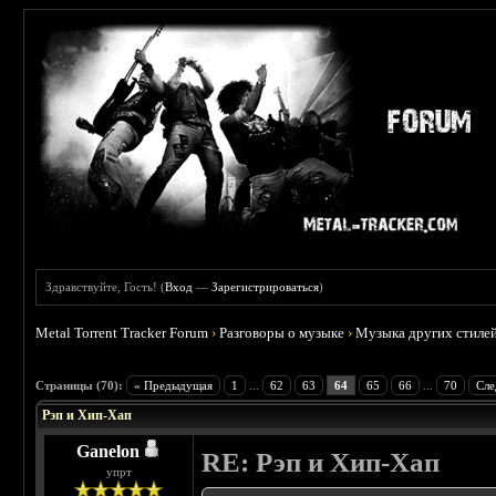
Здравствуйте, Гость! (
Вход
—
Зарегистрироваться
)
Metal Torrent Tracker Forum
›
Разговоры о музыке
›
Музыка других стиле
: 2.36
Страницы (70):
« Предыдущая
1
...
62
63
64
65
66
...
70
Сле
Рэп и Хип-Хап
Ganelon
RE: Рэп и Хип-Хап
упрт