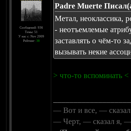
Padre Muerte Писал(
Метал, неоклассика, ро
- неотъемлемые атриб
Сообщений: 936
Темы: 51
У нас с: Nov 2009
заставлять о чём-то з
Рейтинг:
38
вызывать некие ассоц
> что-то вспоминать <
__________________
— Вот и все, — сказал
— Черт, — сказал я, 