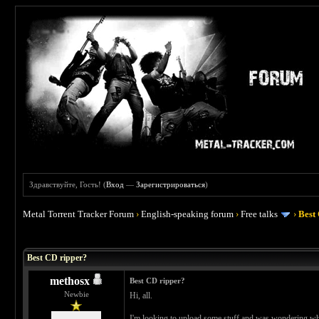
Здравствуйте, Гость! (
Вход
—
Зарегистрироваться
)
Metal Torrent Tracker Forum
›
English-speaking forum
›
Free talks
›
Best
 0
Best CD ripper?
methosx
Best CD ripper?
Newbie
Hi, all.
I'm looking to upload some stuff and was wondering what