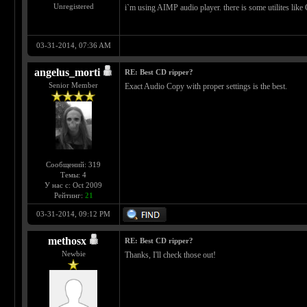
Unregistered
i`m using AIMP audio player. there is some utilites like 
03-31-2014, 07:36 AM
angelus_morti
RE: Best CD ripper?
Senior Member
Exact Audio Copy with proper settings is the best.
Сообщений: 319
Темы: 4
У нас с: Oct 2009
Рейтинг:
21
03-31-2014, 09:12 PM
methosx
RE: Best CD ripper?
Newbie
Thanks, I'll check those out!