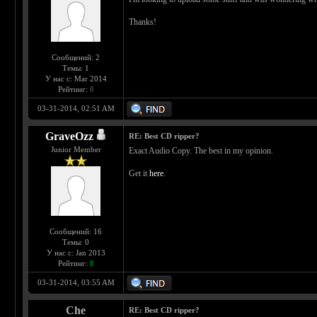
Thanks!
Сообщений: 2
Темы: 1
У нас с: Mar 2014
Рейтинг:
0
03-31-2014, 02:51 AM
GraveOzz
RE: Best CD ripper?
Junior Member
Exact Audio Copy. The best in my opinion.
Get it
here
.
Сообщений: 16
Темы: 0
У нас с: Jan 2013
Рейтинг:
8
03-31-2014, 03:55 AM
Che
RE: Best CD ripper?