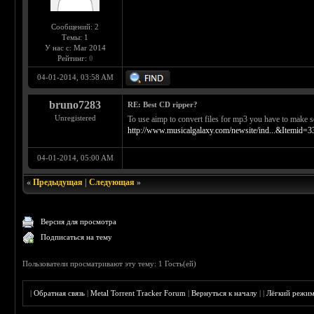
Сообщений: 2
Темы: 1
У нас с: Mar 2014
Рейтинг:
0
04-01-2014, 03:58 AM
bruno7283
RE: Best CD ripper?
Unregistered
To use aimp to convert files for mp3 you have to make 
http://www.musicalgalaxy.com/newsite/ind...&Itemid=3
04-01-2014, 05:00 AM
«
Предыдущая
|
Следующая
»
Версия для просмотра
Подписаться на тему
Пользователи просматривают эту тему: 1 Гость(ей)
|
Обратная связь
|
Metal Torrent Tracker Forum
|
Вернуться к началу
|
|
Лёгкий режи