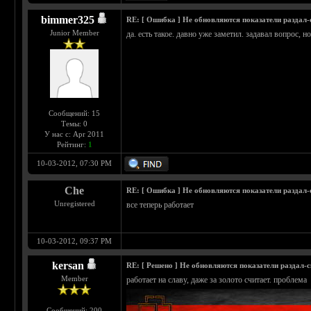
bimmer325
RE: [ Ошибка ] Не обновляются показатели раздал
Junior Member
да. есть такое. давно уже заметил. задавал вопрос, н
Сообщений: 15
Темы: 0
У нас с: Apr 2011
Рейтинг:
1
10-03-2012, 07:30 PM
Che
RE: [ Ошибка ] Не обновляются показатели раздал
Unregistered
все теперь работает
10-03-2012, 09:37 PM
kersan
RE: [ Решено ] Не обновляются показатели раздал-
Member
работает на славу, даже за золото считает. проблема
Сообщений: 200