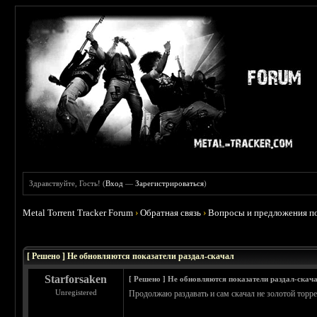
Здравствуйте, Гость! (
Вход
—
Зарегистрироваться
)
Metal Torrent Tracker Forum
›
Обратная связь
›
Вопросы и предложения по
[ Решено ] Не обновляются показатели раздал-скачал
Starforsaken
[ Решено ] Не обновляются показатели раздал-скач
Unregistered
Продолжаю раздавать и сам скачал не золотой торрен