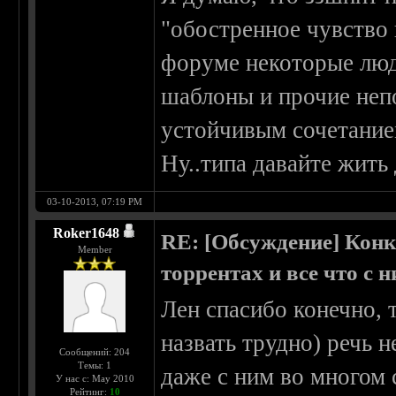
"обостренное чувство 
форуме некоторые люд
шаблоны и прочие непо
устойчивым сочетанием,
Ну..типа давайте жит
03-10-2013, 07:19 PM
Roker1648
RE: [Обсуждение] Конк
Member
торрентах и все что с 
Лен спасибо конечно,
назвать трудно) речь н
Сообщений: 204
Темы: 1
даже с ним во многом 
У нас с: May 2010
Рейтинг:
10