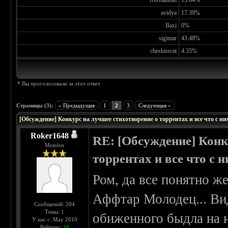
freemanoid
13.04%
avidya
17.39%
Baxi
0%
sigimar
43.48%
cheshirecat
4.35%
* Вы проголосовали за этот ответ.
Страницы (3):
« Предыдущая
1
2
3
Следующая »
[Обсуждение] Конкурс на лучшее стихотворение о торрентах и все что с ни
Roker1648
RE: [Обсуждение] Конк
Member
торрентах и все что с 
Ром, да все понятно ж
Аффтар Молодец... Ви
Сообщений: 204
Темы: 1
обиженного быдла на н
У нас с: May 2010
Рейтинг:
10