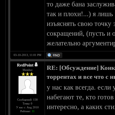
то даже бана заслужив
так и плохи!...) я ли
изъяснять свою точку 
сокращений, (пусть и
желательно аргументи
03-10-2013, 11:01 PM
RedPoint
RE: [Обсуждение] Конк
Member
торрентах и все что с 
у нас как всегда. если
набегают те, кто готов
Сообщений: 158
Темы: 0
интересно, а каких ст
У нас с: Aug 2010
Рейтинг:
11