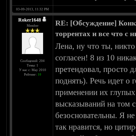
03-09-2013, 11:32 PM
Roker1648
RE: [Обсуждение] Конк
Member
торрентах и все что с 
Лена, ну что ты, никт
согласен! 8 из 10 ника
Сообщений: 204
Темы: 1
претендовал, просто д
У нас с: May 2010
Рейтинг:
10
поднять). Речь идет о
применении их глупых
высказываний на том с
безосновательны. Я не
так нравится, но цити