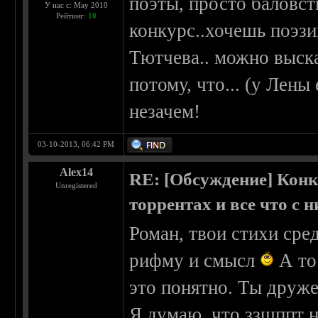
поэты, просто баловств
У нас с: May 2010
Рейтинг:
10
конкурс..хочешь поэзи
Тютчева.. можно выска
потому, что... (у Лены
незачем!
03-10-2013, 06:42 PM
Alex14
RE: [Обсуждение] Конк
Unregistered
торрентах и все что с 
Роман, твои стихи сре
рифму и смысл
А то
это понятно. Ты дру
Я думаю, что ззшппт н