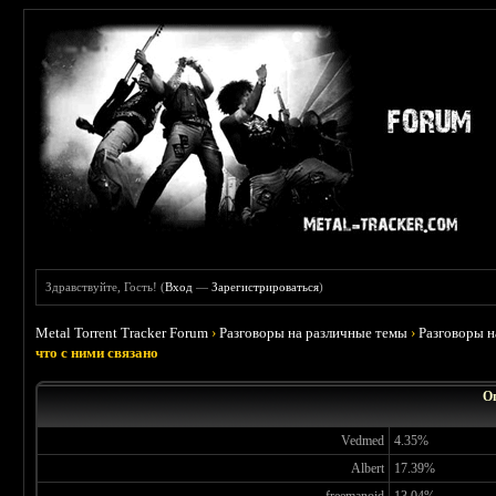
Здравствуйте, Гость! (
Вход
—
Зарегистрироваться
)
Metal Torrent Tracker Forum
›
Разговоры на различные темы
›
Разговоры 
что с ними связано
Оп
Vedmed
4.35%
Albert
17.39%