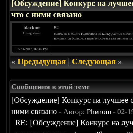
[Обсуждение] Конкурс на лучшее
что с ними связано
blackme
RE:
Unregistered
совет: не спешите голосовать за конкурсантов сиюми
понравится больше, а переголосовать уже не получи
02-23-2013, 02:46 PM
«
Предыдущая
|
Следующая
»
Сообщения в этой теме
[Обсуждение] Конкурс на лучшее с
ними связано
- Автор:
Phenom
- 02-1
RE: [Обсуждение] Конкурс на луч