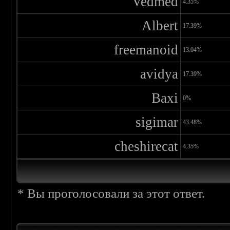
Vedmed
4.35%
Albert
17.39%
freemanoid
13.04%
avidya
17.39%
Baxi
0%
sigimar
43.48%
cheshirecat
4.35%
* Вы проголосовали за этот ответ.