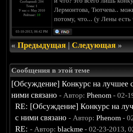
и что? это всего лишь конк
Сообщений: 204
Темы: 1
Лермонтова, Тютчева.. мож
У нас с: May 2010
Рейтинг:
10
потому, что... (у Лены есть
03-10-2013, 06:42 PM
«
Предыдущая
|
Следующая
»
Сообщения в этой теме
[Обсуждение] Конкурс на лучшее с
ними связано
- Автор:
Phenom
- 02-1
RE: [Обсуждение] Конкурс на луч
с ними связано
- Автор:
Phenom
- 0
RE:
- Автор:
blackme
- 02-23-2013, 