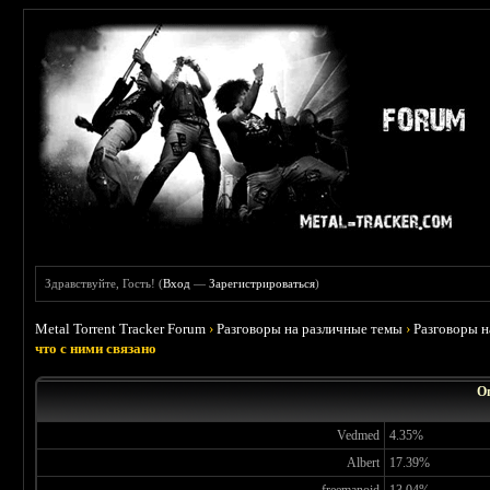
Здравствуйте, Гость! (
Вход
—
Зарегистрироваться
)
Metal Torrent Tracker Forum
›
Разговоры на различные темы
›
Разговоры 
что с ними связано
Оп
Vedmed
4.35%
Albert
17.39%