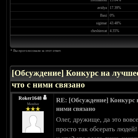
freemanoid
13.04%
avidya
17.39%
Baxi
0%
sigimar
43.48%
cheshirecat
4.35%
* Вы проголосовали за этот ответ.
[Обсуждение] Конкурс на лучшее
что с ними связано
Roker1648
RE: [Обсуждение] Конкурс н
Member
ними связано
Олег, дружище, да это вовс
просто так обсерать людей!