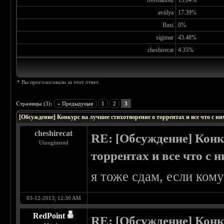
freemanoid
13.04%
avidya
17.39%
Baxi
0%
sigimar
43.48%
cheshirecat
4.35%
* Вы проголосовали за этот ответ.
Страницы (3):
« Предыдущая
1
2
3
[Обсуждение] Конкурс на лучшее стихотворение о торрентах и все что с ни
cheshirecat
RE: [Обсуждение] Конк
Unregistered
торрентах и все что с 
я тоже сдам, если кому
03-12-2013, 12:30 AM
RedPoint
RE: [Обсуждение] Конк