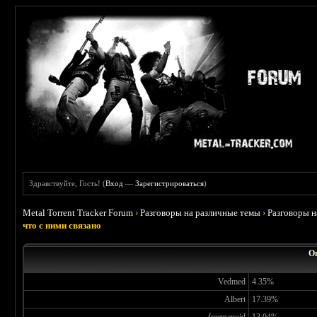
Здравствуйте, Гость! (
Вход
—
Зарегистрироваться
)
Metal Torrent Tracker Forum
›
Разговоры на различные темы
›
Разговоры 
что с ними связано
Оп
Vedmed
4.35%
Albert
17.39%