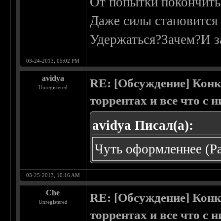
От попытки покончить
Даже силы становится
Удержаться?Зачем?И з
03-24-2013, 05:02 PM
avidya
RE: [Обсуждение] Конк
Unregistered
торрентах и все что с 
avidya Писал(а):
Чуть оформленнее
(Р
03-25-2013, 10:16 AM
Che
RE: [Обсуждение] Конк
Unregistered
торрентах и все что с 