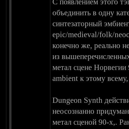
С появлением этого тэ
объединить в одну ка
синтезаторный эмбиен
epic/medieval/folk/neo
конечно же, реально н
из вышеперечисленных
метал сцене Норвегии 
ambient к этому всему,
Dungeon Synth действи
неосознанно придуман
метал сценой 90-х,. Р