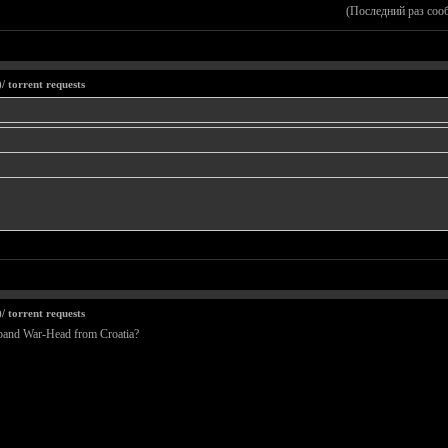
(Последний раз соо
 torrent requests
 torrent requests
 band War-Head from Croatia?