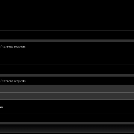
 torrent requests
 torrent requests
ка
.