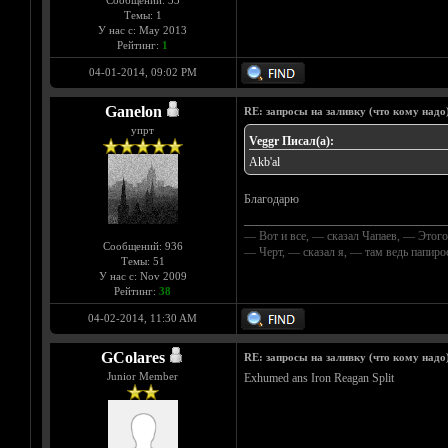
Сообщений: 33
Темы: 1
У нас с: May 2013
Рейтинг:
1
04-01-2014, 09:02 PM
Ganelon
RE: запросы на заливку (что кому надо)/
упрт
Veggr Писал(а):
Akb'al
Благодарю
__________________________________
— Вот и все, — сказал Чапаев, — Этого
Сообщений: 936
— Черт, — сказал я, — там ведь папир
Темы: 51
У нас с: Nov 2009
Рейтинг:
38
04-02-2014, 11:30 AM
GColares
RE: запросы на заливку (что кому надо)/
Junior Member
Exhumed ans Iron Reagan Split