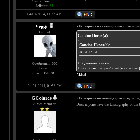
У нас с: Nov 2009
Рейтинг:
38
04-01-2014, 11:23 AM
Veggr
RE: запросы на заливку (что кому надо)/
Banned
Ganelon Писал(а):
Ganelon Писал(а):
желаю
Steak
Продолжаю поиски.
Сообщений: 380
Плюс реквестирую Akb'al (прог митол)
Темы: 0
У нас с: Feb 2013
Akb'al
04-01-2014, 01:53 PM
GColares
RE: запросы на заливку (что кому надо)/
Junior Member
Does anyone have the Discography of the