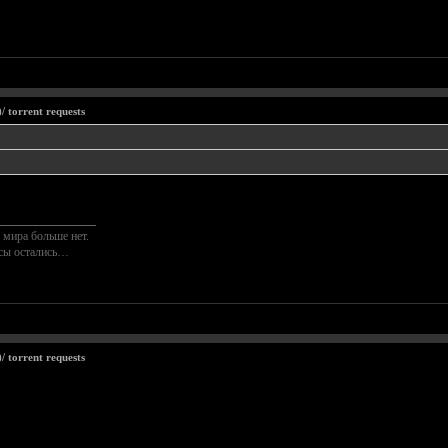
 torrent requests
________________
 мира больше нет.
осы остались…
 torrent requests