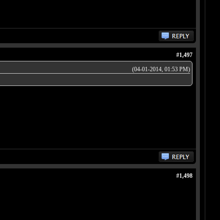
#1,497
(04-01-2014, 01:53 PM)
#1,498