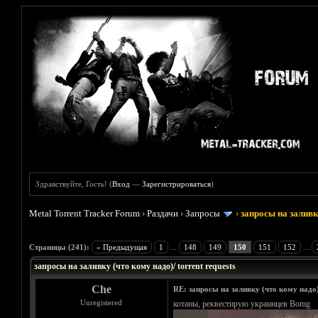
Здравствуйте, Гость! (
Вход
—
Зарегистрироваться
)
Metal Torrent Tracker Forum
›
Раздачи
›
Запросы
›
запросы на заливку
Голосов: 33 - Средняя оценка: 3.45
1
2
3
4
5
Страницы (241):
« Предыдущая
1
...
148
149
150
151
152
...
запросы на заливку (что кому надо)/ torrent requests
Che
RE: запросы на заливку (что кому надо)/
Unregistered
котаны, реквестирую украинцев Bomg