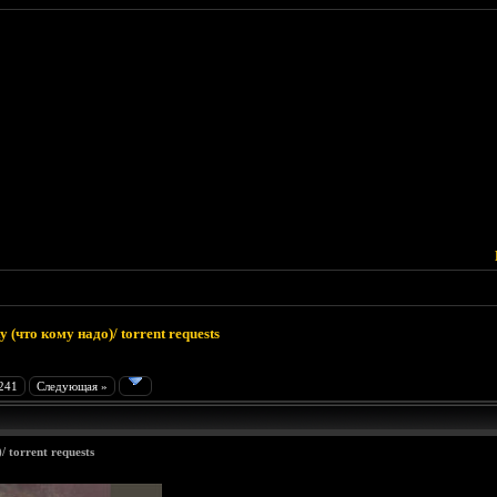
 (что кому надо)/ torrent requests
241
Следующая »
 torrent requests