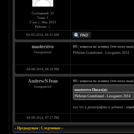
Сообщений: 33
Темы: 1
У нас с: May 2013
Рейтинг:
1
04-05-2014, 04:31 AM
masterstvo
RE: запросы на заливку (что кому надо)/
Unregistered
Plebeian Grandstand - Lowgazers 2014
04-08-2014, 06:16 PM
AndrewNJean
RE: запросы на заливку (что кому надо)/
Unregistered
masterstvo Писал(а):
Plebeian Grandstand - Lowgazers 2014
вот тут в дискографию я добавил -
ссыл
04-08-2014, 07:27 PM
«
Предыдущая
|
Следующая
»