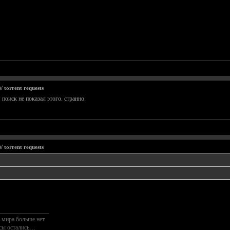
 torrent requests
 поиск не показал этого. странно.
 torrent requests
________________
 мира больше нет.
осы остались…