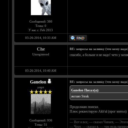
Сообщений: 380
Темы: 0
У нас с: Feb 2013
03-26-2014, 10:33 AM
Che
RE: запросы на заливку (что кому надо)/
Unregistered
спасибо, а больше и не надо! чето у меня
03-26-2014, 10:40 AM
Ganelon
RE: запросы на заливку (что кому надо)/
упрт
Ganelon Писал(а):
желаю
Steak
Продолжаю поиски.
Плюс реквестирую Akb'al (прог митол)
__________________________________
Сообщений: 936
— Вот и все, — сказал Чапаев, — Этого
Темы: 51
— Черт, — сказал я, — там ведь папир