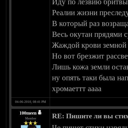
Иду по лезвию бритвы,
Реалии жизни преслед
В который раз возращ
Весь окутан прядями 
Жаждой крови земной 
Но вот брезжит рассвет
Лишь кожа земли остав
ну опять таки была на
хромаеттт аааа
04-06-2010, 08:41 PM
100meen
RE: Пишите ли вы сти
Member
Че пишет стихи наряд