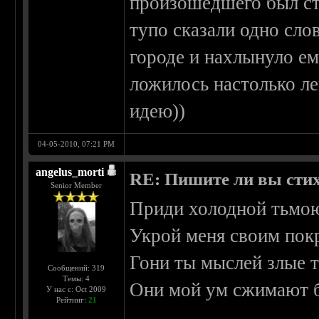
произошедшего был ст
тупо сказали одно сло
городе и нахлынуло е
ложилось настолько ле
идею))
04-05-2010, 07:21 PM
angelus_morti
RE: Пишите ли вы сти
Senior Member
Приди холодной тьмою
Укрой меня своим пок
Гони ты мыслей злые т
Сообщений: 319
Темы: 4
Они мой ум сжимают 
У нас с: Oct 2009
Рейтинг:
21