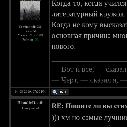
Когда-то, когда учился
литературный кружок.
Когда не кому высказа
Сообщений: 936
Темы: 51
основная причина мног
У нас с: Nov 2009
Рейтинг:
38
нового.
__________________
— Вот и все, — сказал
— Черт, — сказал я, 
04-05-2010, 07:20 PM
BloodlyDeath
RE: Пишите ли вы сти
Unregistered
))) хм но самые лучши