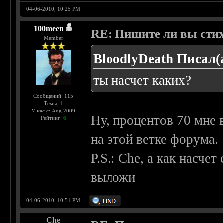
04-06-2010, 10:25 PM
100meen
RE: Пишите ли вы сти
Member
BloodlyDeath Писал(
ты насчет каких?
Сообщений: 115
Темы: 1
У нас с: Aug 2009
Ну, процентов 70 мне в
Рейтинг:
6
на этой ветке форума.
P.S.: Che, а как насче
выложи
04-06-2010, 10:51 PM
Che