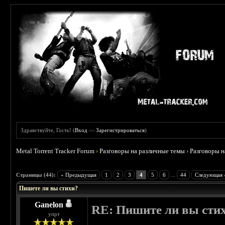
Здравствуйте, Гость! (
Вход
—
Зарегистрироваться
)
Metal Torrent Tracker Forum
›
Разговоры на различные темы
›
Разговоры 
 4.83
Страницы (44):
« Предыдущая
1
2
3
4
5
6
...
44
Следующая 
Пишете ли вы стихи?
Ganelon
RE: Пишите ли вы сти
упрт