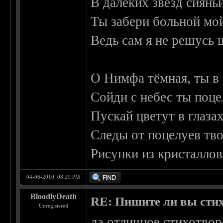
В далёких звёзд сиянь
Ты забери больной мой
Ведь сам я не решусь 
О Нимфа тёмная, ты в 
Сойди с небес ты поц
Пускай цветут в глаза
Следы от поцелуев тво
Рисунки из кристаллов
04-06-2010, 08:29 PM
BloodlyDeath
RE: Пишите ли вы сти
Unregistered
да отличное стихотвор