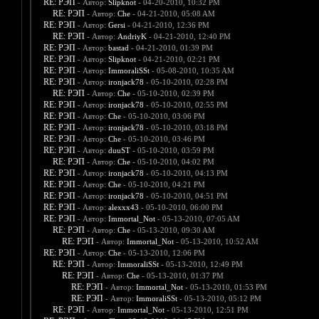
RE: РЭП
- Автор:
Slipknot
- 04-20-2010, 10:32 PM
RE: РЭП
- Автор:
Che
- 04-21-2010, 05:08 AM
RE: РЭП
- Автор:
Gersi
- 04-21-2010, 12:36 PM
RE: РЭП
- Автор:
AndriyK
- 04-21-2010, 12:40 PM
RE: РЭП
- Автор:
bastad
- 04-21-2010, 01:39 PM
RE: РЭП
- Автор:
Slipknot
- 04-21-2010, 02:21 PM
RE: РЭП
- Автор:
ImmoraliSSt
- 05-08-2010, 10:35 AM
RE: РЭП
- Автор:
ironjack78
- 05-10-2010, 02:28 PM
RE: РЭП
- Автор:
Che
- 05-10-2010, 02:39 PM
RE: РЭП
- Автор:
ironjack78
- 05-10-2010, 02:55 PM
RE: РЭП
- Автор:
Che
- 05-10-2010, 03:06 PM
RE: РЭП
- Автор:
ironjack78
- 05-10-2010, 03:18 PM
RE: РЭП
- Автор:
Che
- 05-10-2010, 03:46 PM
RE: РЭП
- Автор:
duuST
- 05-10-2010, 03:59 PM
RE: РЭП
- Автор:
Che
- 05-10-2010, 04:02 PM
RE: РЭП
- Автор:
ironjack78
- 05-10-2010, 04:13 PM
RE: РЭП
- Автор:
Che
- 05-10-2010, 04:21 PM
RE: РЭП
- Автор:
ironjack78
- 05-10-2010, 04:51 PM
RE: РЭП
- Автор:
alexxx43
- 05-10-2010, 06:00 PM
RE: РЭП
- Автор:
Immortal_Not
- 05-13-2010, 07:05 AM
RE: РЭП
- Автор:
Che
- 05-13-2010, 09:30 AM
RE: РЭП
- Автор:
Immortal_Not
- 05-13-2010, 10:52 AM
RE: РЭП
- Автор:
Che
- 05-13-2010, 12:06 PM
RE: РЭП
- Автор:
ImmoraliSSt
- 05-13-2010, 12:49 PM
RE: РЭП
- Автор:
Che
- 05-13-2010, 01:37 PM
RE: РЭП
- Автор:
Immortal_Not
- 05-13-2010, 01:53 PM
RE: РЭП
- Автор:
ImmoraliSSt
- 05-13-2010, 05:12 PM
RE: РЭП
- Автор:
Immortal_Not
- 05-13-2010, 12:51 PM