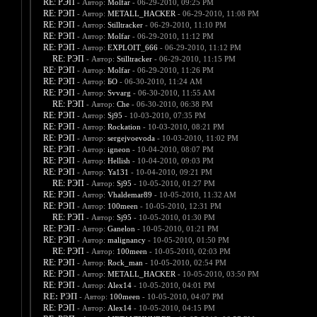
RE: РЭП
- Автор:
Molfar
- 06-29-2010, 09:25 PM
RE: РЭП
- Автор:
METALL_HACKER
- 06-29-2010, 11:08 PM
RE: РЭП
- Автор:
Stilltracker
- 06-29-2010, 11:10 PM
RE: РЭП
- Автор:
Molfar
- 06-29-2010, 11:12 PM
RE: РЭП
- Автор:
EXPLOIT_666
- 06-29-2010, 11:12 PM
RE: РЭП
- Автор:
Stilltracker
- 06-29-2010, 11:15 PM
RE: РЭП
- Автор:
Molfar
- 06-29-2010, 11:26 PM
RE: РЭП
- Автор:
БО
- 06-30-2010, 11:24 AM
RE: РЭП
- Автор:
Svvarg
- 06-30-2010, 11:55 AM
RE: РЭП
- Автор:
Che
- 06-30-2010, 06:38 PM
RE: РЭП
- Автор:
Sj95
- 10-03-2010, 07:35 PM
RE: РЭП
- Автор:
Rockation
- 10-03-2010, 08:21 PM
RE: РЭП
- Автор:
sergejvoevoda
- 10-03-2010, 11:02 PM
RE: РЭП
- Автор:
igneon
- 10-04-2010, 08:07 PM
RE: РЭП
- Автор:
Hellish
- 10-04-2010, 09:03 PM
RE: РЭП
- Автор:
Ya131
- 10-04-2010, 09:21 PM
RE: РЭП
- Автор:
Sj95
- 10-05-2010, 01:27 PM
RE: РЭП
- Автор:
Vhaldemar89
- 10-05-2010, 11:32 AM
RE: РЭП
- Автор:
100meen
- 10-05-2010, 12:31 PM
RE: РЭП
- Автор:
Sj95
- 10-05-2010, 01:30 PM
RE: РЭП
- Автор:
Ganelon
- 10-05-2010, 01:21 PM
RE: РЭП
- Автор:
malignancy
- 10-05-2010, 01:50 PM
RE: РЭП
- Автор:
100meen
- 10-05-2010, 02:03 PM
RE: РЭП
- Автор:
Rock_man
- 10-05-2010, 02:54 PM
RE: РЭП
- Автор:
METALL_HACKER
- 10-05-2010, 03:50 PM
RE: РЭП
- Автор:
Alex14
- 10-05-2010, 04:01 PM
RE: РЭП
- Автор:
100meen
- 10-05-2010, 04:07 PM
RE: РЭП
- Автор:
Alex14
- 10-05-2010, 04:15 PM