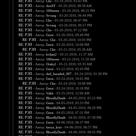
RE: РЭП
- Автор:
Che
- 03-19-2010, 03:43 PM
RE: РЭП
- Автор:
duuST
- 03-20-2010, 08:58 AM
RE: РЭП
- Автор:
100meen
- 03-20-2010, 06:25 PM
RE: РЭП
- Автор:
Svvarg
- 03-20-2010, 06:40 PM
RE: РЭП
- Автор:
Che
- 03-20-2010, 06:47 PM
RE: РЭП
- Автор:
Svvarg
- 03-20-2010, 06:57 PM
RE: РЭП
- Автор:
Che
- 03-20-2010, 07:12 PM
RE: РЭП
- Автор:
Gersi
- 03-20-2010, 09:49 PM
RE: РЭП
- Автор:
Che
- 03-20-2010, 10:03 PM
RE: РЭП
- Автор:
Gersi
- 03-20-2010, 10:08 PM
RE: РЭП
- Автор:
Che
- 03-21-2010, 05:36 AM
RE: РЭП
- Автор:
koljan2
- 03-21-2010, 11:37 AM
RE: РЭП
- Автор:
100meen
- 03-21-2010, 11:50 AM
RE: РЭП
- Автор:
Orakyl
- 03-22-2010, 03:35 AM
RE: РЭП
- Автор:
Gersi
- 03-22-2010, 05:43 PM
RE: РЭП
- Автор:
ded_baraded_007
- 03-24-2010, 01:38 PM
RE: РЭП
- Автор:
Gersi
- 03-24-2010, 10:02 PM
RE: РЭП
- Автор:
Che
- 03-24-2010, 10:08 PM
RE: РЭП
- Автор:
Gersi
- 03-24-2010, 10:18 PM
RE: РЭП
- Автор:
Vakh
- 03-25-2010, 12:06 AM
RE: РЭП
- Автор:
BloodlyDeath
- 04-05-2010, 05:15 PM
RE: РЭП
- Автор:
Gersi
- 04-05-2010, 05:53 PM
RE: РЭП
- Автор:
BloodlyDeath
- 04-05-2010, 06:20 PM
RE: РЭП
- Автор:
Gersi
- 04-05-2010, 07:31 PM
RE: РЭП
- Автор:
BloodlyDeath
- 04-05-2010, 07:39 PM
RE: РЭП
- Автор:
Gersi
- 04-06-2010, 06:37 PM
RE: РЭП
- Автор:
kerya_krut
- 04-06-2010, 06:57 PM
RE: РЭП
- Автор:
BloodlyDeath
- 04-06-2010, 08:45 PM