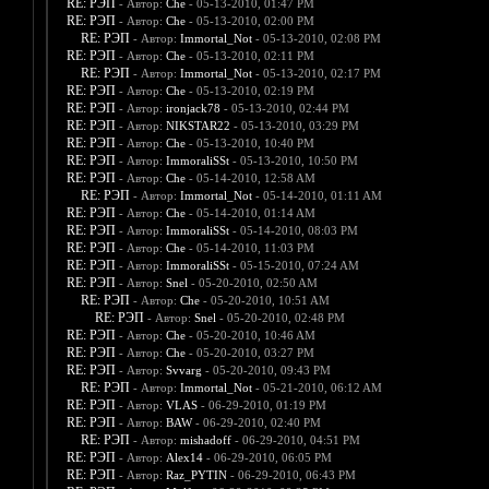
RE: РЭП
- Автор:
Che
- 05-13-2010, 01:47 PM
RE: РЭП
- Автор:
Che
- 05-13-2010, 02:00 PM
RE: РЭП
- Автор:
Immortal_Not
- 05-13-2010, 02:08 PM
RE: РЭП
- Автор:
Che
- 05-13-2010, 02:11 PM
RE: РЭП
- Автор:
Immortal_Not
- 05-13-2010, 02:17 PM
RE: РЭП
- Автор:
Che
- 05-13-2010, 02:19 PM
RE: РЭП
- Автор:
ironjack78
- 05-13-2010, 02:44 PM
RE: РЭП
- Автор:
NIKSTAR22
- 05-13-2010, 03:29 PM
RE: РЭП
- Автор:
Che
- 05-13-2010, 10:40 PM
RE: РЭП
- Автор:
ImmoraliSSt
- 05-13-2010, 10:50 PM
RE: РЭП
- Автор:
Che
- 05-14-2010, 12:58 AM
RE: РЭП
- Автор:
Immortal_Not
- 05-14-2010, 01:11 AM
RE: РЭП
- Автор:
Che
- 05-14-2010, 01:14 AM
RE: РЭП
- Автор:
ImmoraliSSt
- 05-14-2010, 08:03 PM
RE: РЭП
- Автор:
Che
- 05-14-2010, 11:03 PM
RE: РЭП
- Автор:
ImmoraliSSt
- 05-15-2010, 07:24 AM
RE: РЭП
- Автор:
Snel
- 05-20-2010, 02:50 AM
RE: РЭП
- Автор:
Che
- 05-20-2010, 10:51 AM
RE: РЭП
- Автор:
Snel
- 05-20-2010, 02:48 PM
RE: РЭП
- Автор:
Che
- 05-20-2010, 10:46 AM
RE: РЭП
- Автор:
Che
- 05-20-2010, 03:27 PM
RE: РЭП
- Автор:
Svvarg
- 05-20-2010, 09:43 PM
RE: РЭП
- Автор:
Immortal_Not
- 05-21-2010, 06:12 AM
RE: РЭП
- Автор:
VLAS
- 06-29-2010, 01:19 PM
RE: РЭП
- Автор:
BAW
- 06-29-2010, 02:40 PM
RE: РЭП
- Автор:
mishadoff
- 06-29-2010, 04:51 PM
RE: РЭП
- Автор:
Alex14
- 06-29-2010, 06:05 PM
RE: РЭП
- Автор:
Raz_PYTIN
- 06-29-2010, 06:43 PM