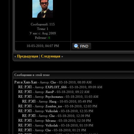
Сообщений: 115
Темы: 1
У нас с: Aug 2009
Рейтинг:
6
10-05-2010, 04:07 PM
«
Предыдущая
|
Следующая
»
Сообщения в этой теме
Рэп и Хип-Хап
- Автор:
Che
- 03-18-2010, 08:09 AM
RE: РЭП
- Автор:
EXPLOIT_666
- 03-18-2010, 09:09 AM
RE: РЭП
- Автор:
JIareP
- 03-18-2010, 09:22 AM
RE: РЭП
- Автор:
Psychostatus
- 03-18-2010, 11:03 AM
RE: РЭП
- Автор:
Hazg
- 10-05-2010, 05:49 PM
RE: РЭП
- Автор:
Zombie_ice
- 03-18-2010, 12:03 PM
RE: РЭП
- Автор:
Volkolak
- 03-18-2010, 12:35 PM
RE: РЭП
- Автор:
Che
- 03-18-2010, 12:39 PM
RE: РЭП
- Автор:
Silvana
- 03-18-2010, 12:50 PM
RE: РЭП
- Автор:
Volkolak
- 03-18-2010, 01:19 PM
RE: РЭП
- Автор:
Che
- 03-18-2010, 01:21 PM