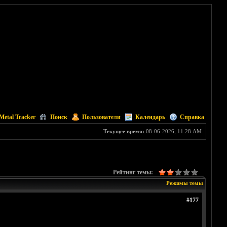
Metal Tracker
Поиск
Пользователи
Календарь
Справка
Текущее время:
08-06-2026, 11:28 AM
Рейтинг темы:
Режимы темы
#177