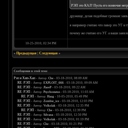
РЭП это КАЛ! Пусть его вонючие нег
дружище, делая подобные громкие заяв
я например считаю что павер это УГ и т
почему же считаю его УГ. а ваши заявле
10-25-2010, 02:34 PM
«
Предыдущая
|
Следующая
»
Сообщения в этой теме
Рэп и Хип-Хап
- Автор:
Che
- 03-18-2010, 08:09 AM
RE: РЭП
- Автор:
EXPLOIT_666
- 03-18-2010, 09:09 AM
RE: РЭП
- Автор:
JIareP
- 03-18-2010, 09:22 AM
RE: РЭП
- Автор:
Psychostatus
- 03-18-2010, 11:03 AM
RE: РЭП
- Автор:
Hazg
- 10-05-2010, 05:49 PM
RE: РЭП
- Автор:
Zombie_ice
- 03-18-2010, 12:03 PM
RE: РЭП
- Автор:
Volkolak
- 03-18-2010, 12:35 PM
RE: РЭП
- Автор:
Che
- 03-18-2010, 12:39 PM
RE: РЭП
- Автор:
Silvana
- 03-18-2010, 12:50 PM
RE: РЭП
- Автор:
Volkolak
- 03-18-2010, 01:19 PM
RE: РЭП
- Автор:
Che
- 03-18-2010, 01:21 PM