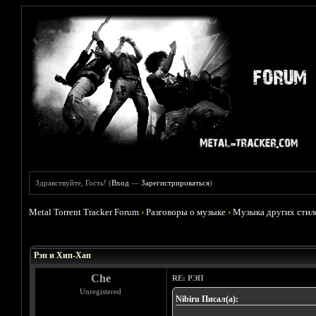
Здравствуйте, Гость! (
Вход
—
Зарегистрироваться
)
Metal Torrent Tracker Forum
›
Разговоры о музыке
›
Музыка других стил
Голосов: 11 - Средняя оценка: 2.36
1
2
3
4
5
Рэп и Хип-Хап
Che
RE: РЭП
Unregistered
Nibiru Писал(а):