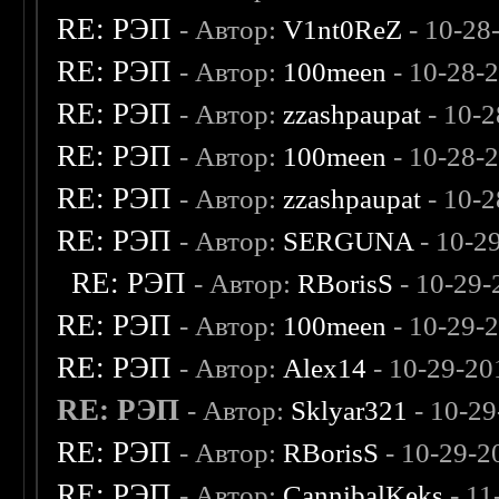
RE: РЭП
- Автор:
V1nt0ReZ
- 10-28
RE: РЭП
- Автор:
100meen
- 10-28-
RE: РЭП
- Автор:
zzashpaupat
- 10-2
RE: РЭП
- Автор:
100meen
- 10-28-
RE: РЭП
- Автор:
zzashpaupat
- 10-2
RE: РЭП
- Автор:
SERGUNA
- 10-2
RE: РЭП
- Автор:
RBorisS
- 10-29-
RE: РЭП
- Автор:
100meen
- 10-29-
RE: РЭП
- Автор:
Alex14
- 10-29-20
RE: РЭП
- Автор:
Sklyar321
- 10-29
RE: РЭП
- Автор:
RBorisS
- 10-29-2
RE: РЭП
- Автор:
CannibalKeks
- 11