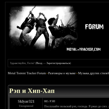
Здравствуйте, Гость! (
Вход
—
Зарегистрироваться
)
Metal Torrent Tracker Forum
›
Разговоры о музыке
›
Музыка других стиле
: 2.36
Рэп и Хип-Хап
Sklyar321
RE: РЭП
Unregistered
Послушайте польский рэп, господа. Я ржал до слез.