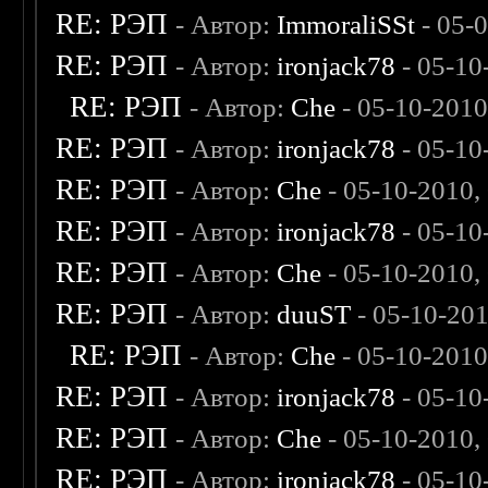
RE: РЭП
- Автор:
ImmoraliSSt
- 05-
RE: РЭП
- Автор:
ironjack78
- 05-10
RE: РЭП
- Автор:
Che
- 05-10-2010
RE: РЭП
- Автор:
ironjack78
- 05-10
RE: РЭП
- Автор:
Che
- 05-10-2010,
RE: РЭП
- Автор:
ironjack78
- 05-10
RE: РЭП
- Автор:
Che
- 05-10-2010,
RE: РЭП
- Автор:
duuST
- 05-10-20
RE: РЭП
- Автор:
Che
- 05-10-2010
RE: РЭП
- Автор:
ironjack78
- 05-10
RE: РЭП
- Автор:
Che
- 05-10-2010,
RE: РЭП
- Автор:
ironjack78
- 05-10