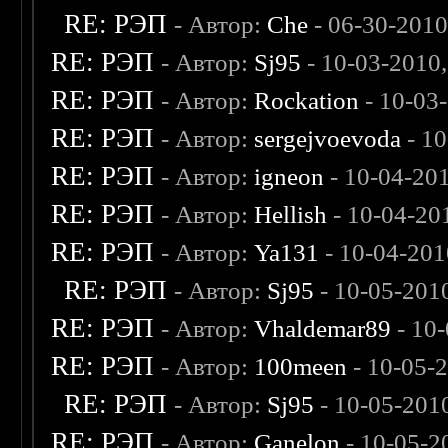
RE: РЭП
- Автор:
Che
- 06-30-2010
RE: РЭП
- Автор:
Sj95
- 10-03-2010
RE: РЭП
- Автор:
Rockation
- 10-03
RE: РЭП
- Автор:
sergejvoevoda
- 10
RE: РЭП
- Автор:
igneon
- 10-04-20
RE: РЭП
- Автор:
Hellish
- 10-04-20
RE: РЭП
- Автор:
Ya131
- 10-04-201
RE: РЭП
- Автор:
Sj95
- 10-05-201
RE: РЭП
- Автор:
Vhaldemar89
- 10
RE: РЭП
- Автор:
100meen
- 10-05-
RE: РЭП
- Автор:
Sj95
- 10-05-201
RE: РЭП
- Автор:
Ganelon
- 10-05-2