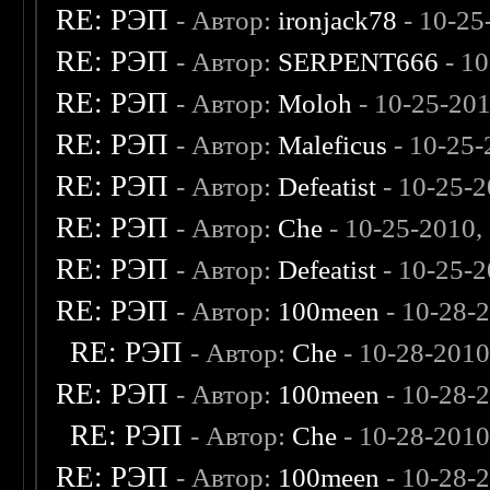
RE: РЭП
- Автор:
ironjack78
- 10-25
RE: РЭП
- Автор:
SERPENT666
- 10
RE: РЭП
- Автор:
Moloh
- 10-25-20
RE: РЭП
- Автор:
Maleficus
- 10-25-
RE: РЭП
- Автор:
Defeatist
- 10-25-2
RE: РЭП
- Автор:
Che
- 10-25-2010,
RE: РЭП
- Автор:
Defeatist
- 10-25-2
RE: РЭП
- Автор:
100meen
- 10-28-
RE: РЭП
- Автор:
Che
- 10-28-2010
RE: РЭП
- Автор:
100meen
- 10-28-
RE: РЭП
- Автор:
Che
- 10-28-2010
RE: РЭП
- Автор:
100meen
- 10-28-