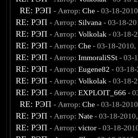
RE: РЭП
- Автор:
Che
- 03-18-2010
RE: РЭП
- Автор:
Silvana
- 03-18-20
RE: РЭП
- Автор:
Volkolak
- 03-18-
RE: РЭП
- Автор:
Che
- 03-18-2010,
RE: РЭП
- Автор:
ImmoraliSSt
- 03-
RE: РЭП
- Автор:
Eugene82
- 03-18
RE: РЭП
- Автор:
Volkolak
- 03-18-
RE: РЭП
- Автор:
EXPLOIT_666
- 0
RE: РЭП
- Автор:
Che
- 03-18-2010
RE: РЭП
- Автор:
Nate
- 03-18-2010
RE: РЭП
- Автор:
victor
- 03-18-201