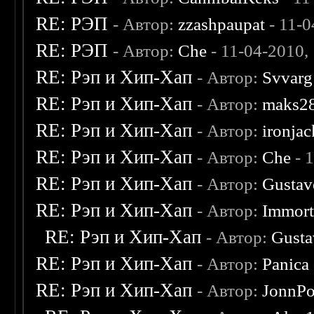
RE: РЭП
- Автор:
zzashpaupat
- 11-0
RE: РЭП
- Автор:
Che
- 11-04-2010,
RE: Рэп и Хип-Хап
- Автор:
Svvarg
RE: Рэп и Хип-Хап
- Автор:
maks2
RE: Рэп и Хип-Хап
- Автор:
ironja
RE: Рэп и Хип-Хап
- Автор:
Che
- 
RE: Рэп и Хип-Хап
- Автор:
Gustav
RE: Рэп и Хип-Хап
- Автор:
Immort
RE: Рэп и Хип-Хап
- Автор:
Gusta
RE: Рэп и Хип-Хап
- Автор:
Panica
RE: Рэп и Хип-Хап
- Автор:
JonnP