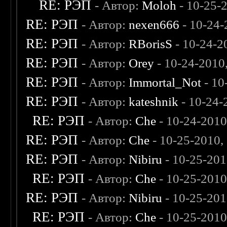
RE: РЭП
- Автор:
Moloh
- 10-25-
RE: РЭП
- Автор:
nexen666
- 10-24-
RE: РЭП
- Автор:
RBorisS
- 10-24-2
RE: РЭП
- Автор:
Orey
- 10-24-2010
RE: РЭП
- Автор:
Immortal_Not
- 10
RE: РЭП
- Автор:
kateshnik
- 10-24-
RE: РЭП
- Автор:
Che
- 10-24-2010
RE: РЭП
- Автор:
Che
- 10-25-2010,
RE: РЭП
- Автор:
Nibiru
- 10-25-201
RE: РЭП
- Автор:
Che
- 10-25-2010
RE: РЭП
- Автор:
Nibiru
- 10-25-201
RE: РЭП
- Автор:
Che
- 10-25-2010