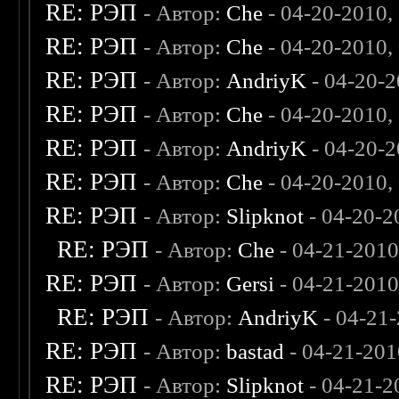
RE: РЭП
- Автор:
Che
- 04-20-2010,
RE: РЭП
- Автор:
Che
- 04-20-2010,
RE: РЭП
- Автор:
AndriyK
- 04-20-2
RE: РЭП
- Автор:
Che
- 04-20-2010,
RE: РЭП
- Автор:
AndriyK
- 04-20-2
RE: РЭП
- Автор:
Che
- 04-20-2010,
RE: РЭП
- Автор:
Slipknot
- 04-20-2
RE: РЭП
- Автор:
Che
- 04-21-201
RE: РЭП
- Автор:
Gersi
- 04-21-2010
RE: РЭП
- Автор:
AndriyK
- 04-21
RE: РЭП
- Автор:
bastad
- 04-21-201
RE: РЭП
- Автор:
Slipknot
- 04-21-2