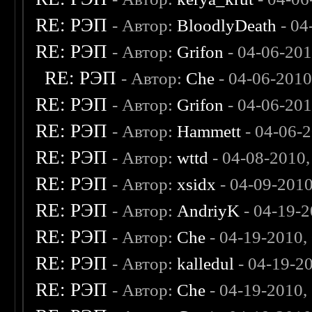
RE: РЭП
- Автор:
BloodlyDeath
- 04
RE: РЭП
- Автор:
Grifon
- 04-06-201
RE: РЭП
- Автор:
Che
- 04-06-2010
RE: РЭП
- Автор:
Grifon
- 04-06-201
RE: РЭП
- Автор:
Hammett
- 04-06-
RE: РЭП
- Автор:
wttd
- 04-08-2010
RE: РЭП
- Автор:
xsidx
- 04-09-201
RE: РЭП
- Автор:
AndriyK
- 04-19-
RE: РЭП
- Автор:
Che
- 04-19-2010,
RE: РЭП
- Автор:
kalledul
- 04-19-2
RE: РЭП
- Автор:
Che
- 04-19-2010,