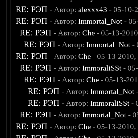
RE: РЭП
- Автор:
alexxx43
- 05-10-
RE: РЭП
- Автор:
Immortal_Not
- 05
RE: РЭП
- Автор:
Che
- 05-13-201
RE: РЭП
- Автор:
Immortal_Not
- 
RE: РЭП
- Автор:
Che
- 05-13-2010,
RE: РЭП
- Автор:
ImmoraliSSt
- 05
RE: РЭП
- Автор:
Che
- 05-13-201
RE: РЭП
- Автор:
Immortal_Not
-
RE: РЭП
- Автор:
ImmoraliSSt
- 
RE: РЭП
- Автор:
Immortal_Not
- 0
RE: РЭП
- Автор:
Che
- 05-13-2010,