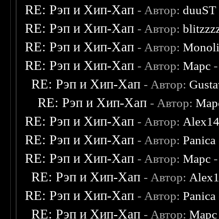
RE: Рэп и Хип-Хап
- Автор:
duuST
RE: Рэп и Хип-Хап
- Автор:
blitzzz
RE: Рэп и Хип-Хап
- Автор:
Monoli
RE: Рэп и Хип-Хап
- Автор:
Марс
-
RE: Рэп и Хип-Хап
- Автор:
Gusta
RE: Рэп и Хип-Хап
- Автор:
Мар
RE: Рэп и Хип-Хап
- Автор:
Alex1
RE: Рэп и Хип-Хап
- Автор:
Panica
RE: Рэп и Хип-Хап
- Автор:
Марс
-
RE: Рэп и Хип-Хап
- Автор:
Alex
RE: Рэп и Хип-Хап
- Автор:
Panica
RE: Рэп и Хип-Хап
- Автор:
Марс