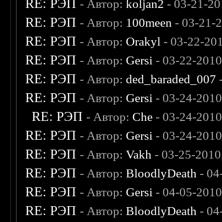
RE: РЭП
- Автор:
koljan2
- 03-21-20
RE: РЭП
- Автор:
100meen
- 03-21-
RE: РЭП
- Автор:
Orakyl
- 03-22-20
RE: РЭП
- Автор:
Gersi
- 03-22-2010
RE: РЭП
- Автор:
ded_baraded_007
-
RE: РЭП
- Автор:
Gersi
- 03-24-2010
RE: РЭП
- Автор:
Che
- 03-24-2010
RE: РЭП
- Автор:
Gersi
- 03-24-2010
RE: РЭП
- Автор:
Vakh
- 03-25-2010
RE: РЭП
- Автор:
BloodlyDeath
- 04
RE: РЭП
- Автор:
Gersi
- 04-05-2010
RE: РЭП
- Автор:
BloodlyDeath
- 04