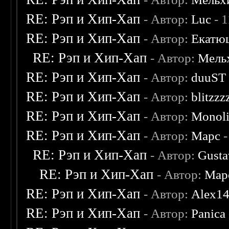
RE: Рэп и Хип-Хап
- Автор:
Luc
- 1
RE: Рэп и Хип-Хап
- Автор:
Екатю
RE: Рэп и Хип-Хап
- Автор:
Мель
RE: Рэп и Хип-Хап
- Автор:
duuST
RE: Рэп и Хип-Хап
- Автор:
blitzzz
RE: Рэп и Хип-Хап
- Автор:
Monoli
RE: Рэп и Хип-Хап
- Автор:
Марс
-
RE: Рэп и Хип-Хап
- Автор:
Gusta
RE: Рэп и Хип-Хап
- Автор:
Мар
RE: Рэп и Хип-Хап
- Автор:
Alex1
RE: Рэп и Хип-Хап
- Автор:
Panica