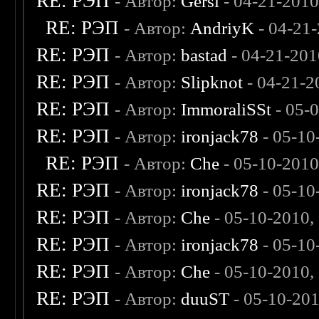
RE: РЭП
- Автор:
Gersi
- 04-21-2010
RE: РЭП
- Автор:
AndriyK
- 04-21
RE: РЭП
- Автор:
bastad
- 04-21-201
RE: РЭП
- Автор:
Slipknot
- 04-21-2
RE: РЭП
- Автор:
ImmoraliSSt
- 05-
RE: РЭП
- Автор:
ironjack78
- 05-10
RE: РЭП
- Автор:
Che
- 05-10-2010
RE: РЭП
- Автор:
ironjack78
- 05-10
RE: РЭП
- Автор:
Che
- 05-10-2010,
RE: РЭП
- Автор:
ironjack78
- 05-10
RE: РЭП
- Автор:
Che
- 05-10-2010,
RE: РЭП
- Автор:
duuST
- 05-10-20