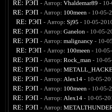
RE: РЭП
- Автор:
Vhaldemar89
- 10
RE: РЭП
- Автор:
100meen
- 10-05-
RE: РЭП
- Автор:
Sj95
- 10-05-201
RE: РЭП
- Автор:
Ganelon
- 10-05-2
RE: РЭП
- Автор:
malignancy
- 10-0
RE: РЭП
- Автор:
100meen
- 10-05
RE: РЭП
- Автор:
Rock_man
- 10-05
RE: РЭП
- Автор:
METALL_HACK
RE: РЭП
- Автор:
Alex14
- 10-05-20
RE: РЭП
- Автор:
100meen
- 10-05-
RE: РЭП
- Автор:
Alex14
- 10-05-20
RE: РЭП
- Автор:
METALTHUNDE