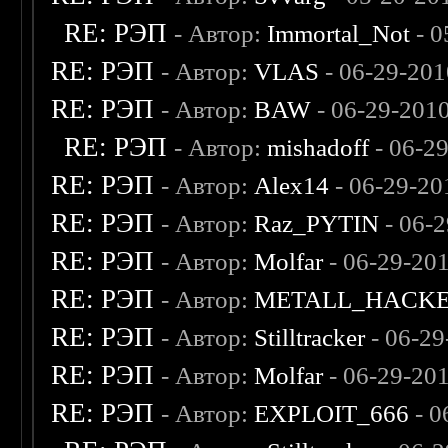
RE: РЭП
- Автор:
Immortal_Not
- 0
RE: РЭП
- Автор:
VLAS
- 06-29-201
RE: РЭП
- Автор:
BAW
- 06-29-201
RE: РЭП
- Автор:
mishadoff
- 06-2
RE: РЭП
- Автор:
Alex14
- 06-29-20
RE: РЭП
- Автор:
Raz_PYTIN
- 06-
RE: РЭП
- Автор:
Molfar
- 06-29-20
RE: РЭП
- Автор:
METALL_HACK
RE: РЭП
- Автор:
Stilltracker
- 06-29
RE: РЭП
- Автор:
Molfar
- 06-29-20
RE: РЭП
- Автор:
EXPLOIT_666
- 0