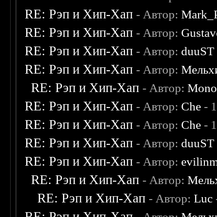
RE: Рэп и Хип-Хап
- Автор:
Mark_P
RE: Рэп и Хип-Хап
- Автор:
Gustav
RE: Рэп и Хип-Хап
- Автор:
duuST
RE: Рэп и Хип-Хап
- Автор:
Мельх
RE: Рэп и Хип-Хап
- Автор:
Monol
RE: Рэп и Хип-Хап
- Автор:
Che
- 
RE: Рэп и Хип-Хап
- Автор:
Che
- 
RE: Рэп и Хип-Хап
- Автор:
duuST
RE: Рэп и Хип-Хап
- Автор:
evilin
RE: Рэп и Хип-Хап
- Автор:
Мель
RE: Рэп и Хип-Хап
- Автор:
Luc
RE: Рэп и Хип-Хап
- Автор:
Мельх