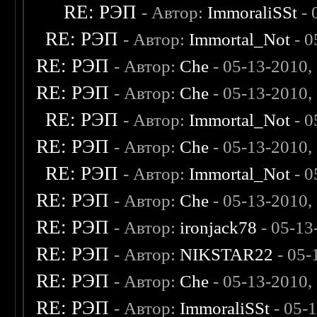
RE: РЭП
- Автор:
ImmoraliSSt
- 
RE: РЭП
- Автор:
Immortal_Not
- 0
RE: РЭП
- Автор:
Che
- 05-13-2010,
RE: РЭП
- Автор:
Che
- 05-13-2010,
RE: РЭП
- Автор:
Immortal_Not
- 0
RE: РЭП
- Автор:
Che
- 05-13-2010,
RE: РЭП
- Автор:
Immortal_Not
- 0
RE: РЭП
- Автор:
Che
- 05-13-2010,
RE: РЭП
- Автор:
ironjack78
- 05-13
RE: РЭП
- Автор:
NIKSTAR22
- 05-
RE: РЭП
- Автор:
Che
- 05-13-2010,
RE: РЭП
- Автор:
ImmoraliSSt
- 05-