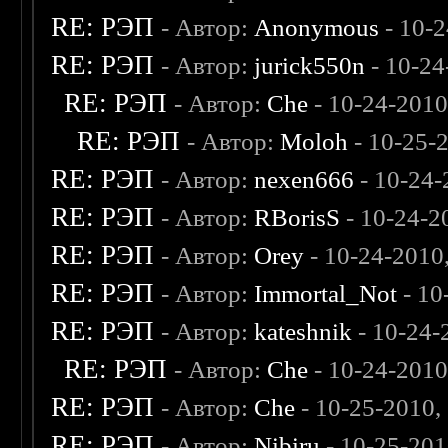
RE: РЭП
- Автор:
Anonymous
- 10-
RE: РЭП
- Автор:
jurick550n
- 10-24
RE: РЭП
- Автор:
Che
- 10-24-2010
RE: РЭП
- Автор:
Moloh
- 10-25-
RE: РЭП
- Автор:
nexen666
- 10-24-
RE: РЭП
- Автор:
RBorisS
- 10-24-2
RE: РЭП
- Автор:
Orey
- 10-24-2010
RE: РЭП
- Автор:
Immortal_Not
- 10
RE: РЭП
- Автор:
kateshnik
- 10-24-
RE: РЭП
- Автор:
Che
- 10-24-2010
RE: РЭП
- Автор:
Che
- 10-25-2010,
RE: РЭП
- Автор:
Nibiru
- 10-25-201