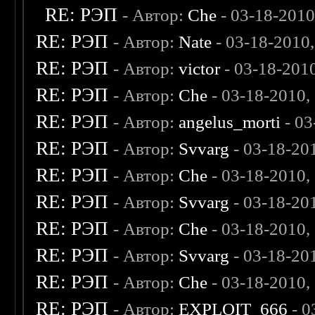
RE: РЭП
- Автор:
Che
- 03-18-2010
RE: РЭП
- Автор:
Nate
- 03-18-2010
RE: РЭП
- Автор:
victor
- 03-18-201
RE: РЭП
- Автор:
Che
- 03-18-2010,
RE: РЭП
- Автор:
angelus_morti
- 03
RE: РЭП
- Автор:
Svvarg
- 03-18-20
RE: РЭП
- Автор:
Che
- 03-18-2010,
RE: РЭП
- Автор:
Svvarg
- 03-18-20
RE: РЭП
- Автор:
Che
- 03-18-2010,
RE: РЭП
- Автор:
Svvarg
- 03-18-20
RE: РЭП
- Автор:
Che
- 03-18-2010,
RE: РЭП
- Автор:
EXPLOIT_666
- 0