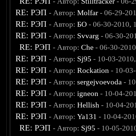
RE: РЭП
- Автор:
Stilltracker
- 06-2
RE: РЭП
- Автор:
Molfar
- 06-29-20
RE: РЭП
- Автор:
БО
- 06-30-2010,
RE: РЭП
- Автор:
Svvarg
- 06-30-20
RE: РЭП
- Автор:
Che
- 06-30-2010
RE: РЭП
- Автор:
Sj95
- 10-03-2010
RE: РЭП
- Автор:
Rockation
- 10-03
RE: РЭП
- Автор:
sergejvoevoda
- 10
RE: РЭП
- Автор:
igneon
- 10-04-20
RE: РЭП
- Автор:
Hellish
- 10-04-20
RE: РЭП
- Автор:
Ya131
- 10-04-201
RE: РЭП
- Автор:
Sj95
- 10-05-201