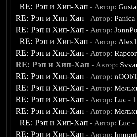
RE: Рэп и Хип-Хап
- Автор:
Gusta
RE: Рэп и Хип-Хап
- Автор:
Panica
RE: Рэп и Хип-Хап
- Автор:
JonnP
RE: Рэп и Хип-Хап
- Автор:
Alex
RE: Рэп и Хип-Хап
- Автор:
Rapco
RE: Рэп и Хип-Хап
- Автор:
Svva
RE: Рэп и Хип-Хап
- Автор:
nOOb
RE: Рэп и Хип-Хап
- Автор:
Мельх
RE: Рэп и Хип-Хап
- Автор:
Luc
- 
RE: Рэп и Хип-Хап
- Автор:
Мельх
RE: Рэп и Хип-Хап
- Автор:
Luc
-
RE: Рэп и Хип-Хап
- Автор:
Immort