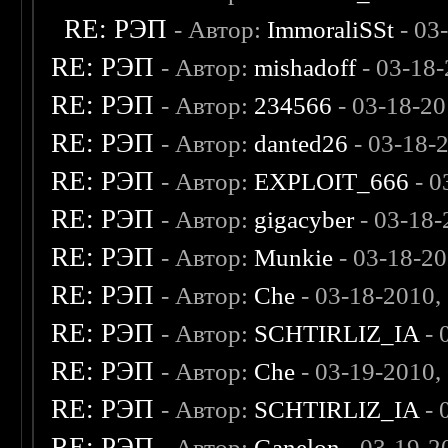
RE: РЭП
- Автор:
ImmoraliSSt
- 03
RE: РЭП
- Автор:
mishadoff
- 03-18
RE: РЭП
- Автор:
234566
- 03-18-20
RE: РЭП
- Автор:
danted26
- 03-18-
RE: РЭП
- Автор:
EXPLOIT_666
- 0
RE: РЭП
- Автор:
gigacyber
- 03-18-
RE: РЭП
- Автор:
Munkie
- 03-18-2
RE: РЭП
- Автор:
Che
- 03-18-2010,
RE: РЭП
- Автор:
SCHTIRLIZ_IA
- 
RE: РЭП
- Автор:
Che
- 03-19-2010,
RE: РЭП
- Автор:
SCHTIRLIZ_IA
- 
RE: РЭП
- Автор:
Ganelon
- 03-19-2