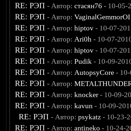
RE: РЭП
- Автор:
стасян76
- 10-05-
RE: РЭП
- Автор:
VaginalGemmorOI
RE: РЭП
- Автор:
hiptov
- 10-07-20
RE: РЭП
- Автор:
Ari0h
- 10-07-201
RE: РЭП
- Автор:
hiptov
- 10-07-201
RE: РЭП
- Автор:
Pudik
- 10-09-201
RE: РЭП
- Автор:
AutopsyCore
- 10
RE: РЭП
- Автор:
METALTHUNDE
RE: РЭП
- Автор:
knocker
- 10-09-2
RE: РЭП
- Автор:
kavun
- 10-09-201
RE: РЭП
- Автор:
psykatz
- 10-23-
RE: РЭП
- Автор:
antineko
- 10-24-2