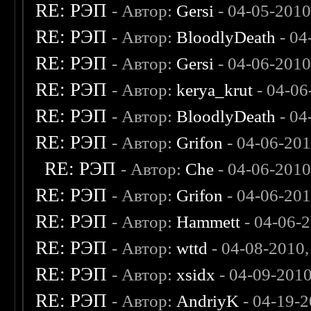
RE: РЭП
- Автор:
Gersi
- 04-05-2010
RE: РЭП
- Автор:
BloodlyDeath
- 04
RE: РЭП
- Автор:
Gersi
- 04-06-2010
RE: РЭП
- Автор:
kerya_krut
- 04-06
RE: РЭП
- Автор:
BloodlyDeath
- 04
RE: РЭП
- Автор:
Grifon
- 04-06-201
RE: РЭП
- Автор:
Che
- 04-06-2010
RE: РЭП
- Автор:
Grifon
- 04-06-201
RE: РЭП
- Автор:
Hammett
- 04-06-
RE: РЭП
- Автор:
wttd
- 04-08-2010
RE: РЭП
- Автор:
xsidx
- 04-09-201
RE: РЭП
- Автор:
AndriyK
- 04-19-