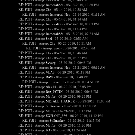
RE: РЭП
- Автор:
Che
- 05-13-2010, 10:40 PM
RE: РЭП
- Автор:
ImmoraliSSt
- 05-13-2010, 10:50 PM
RE: РЭП
- Автор:
Che
- 05-14-2010, 12:58 AM
RE: РЭП
- Автор:
Immortal_Not
- 05-14-2010, 01:11 AM
RE: РЭП
- Автор:
Che
- 05-14-2010, 01:14 AM
RE: РЭП
- Автор:
ImmoraliSSt
- 05-14-2010, 08:03 PM
RE: РЭП
- Автор:
Che
- 05-14-2010, 11:03 PM
RE: РЭП
- Автор:
ImmoraliSSt
- 05-15-2010, 07:24 AM
RE: РЭП
- Автор:
Snel
- 05-20-2010, 02:50 AM
RE: РЭП
- Автор:
Che
- 05-20-2010, 10:51 AM
RE: РЭП
- Автор:
Snel
- 05-20-2010, 02:48 PM
RE: РЭП
- Автор:
Che
- 05-20-2010, 10:46 AM
RE: РЭП
- Автор:
Che
- 05-20-2010, 03:27 PM
RE: РЭП
- Автор:
Svvarg
- 05-20-2010, 09:43 PM
RE: РЭП
- Автор:
Immortal_Not
- 05-21-2010, 06:12 AM
RE: РЭП
- Автор:
VLAS
- 06-29-2010, 01:19 PM
RE: РЭП
- Автор:
BAW
- 06-29-2010, 02:40 PM
RE: РЭП
- Автор:
mishadoff
- 06-29-2010, 04:51 PM
RE: РЭП
- Автор:
Alex14
- 06-29-2010, 06:05 PM
RE: РЭП
- Автор:
Raz_PYTIN
- 06-29-2010, 06:43 PM
RE: РЭП
- Автор:
Molfar
- 06-29-2010, 09:25 PM
RE: РЭП
- Автор:
METALL_HACKER
- 06-29-2010, 11:08 PM
RE: РЭП
- Автор:
Stilltracker
- 06-29-2010, 11:10 PM
RE: РЭП
- Автор:
Molfar
- 06-29-2010, 11:12 PM
RE: РЭП
- Автор:
EXPLOIT_666
- 06-29-2010, 11:12 PM
RE: РЭП
- Автор:
Stilltracker
- 06-29-2010, 11:15 PM
RE: РЭП
- Автор:
Molfar
- 06-29-2010, 11:26 PM
RE: РЭП
- Автор:
БО
- 06-30-2010, 11:24 AM