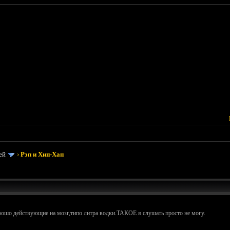
ей
›
Рэп и Хип-Хап
орошо действующие на мозг,типо литра водки.ТАКОЕ я слушать просто не могу.