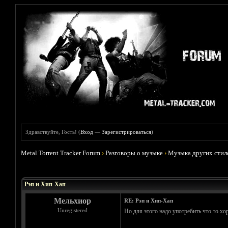
Здравствуйте, Гость! (
Вход
—
Зарегистрироваться
)
Metal Torrent Tracker Forum
›
Разговоры о музыке
›
Музыка других стил
Голосов: 11 - Средняя оценка: 2.36
1
2
3
4
5
Рэп и Хип-Хап
Мельхиор
RE: Рэп и Хип-Хап
Unregistered
Но для этого надо употребить что то х