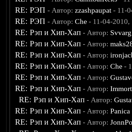
RE: РЭП
- Автор:
zzashpaupat
- 11-0
RE: РЭП
- Автор:
Che
- 11-04-2010,
RE: Рэп и Хип-Хап
- Автор:
Svvarg
RE: Рэп и Хип-Хап
- Автор:
maks2
RE: Рэп и Хип-Хап
- Автор:
ironja
RE: Рэп и Хип-Хап
- Автор:
Che
- 
RE: Рэп и Хип-Хап
- Автор:
Gustav
RE: Рэп и Хип-Хап
- Автор:
Immort
RE: Рэп и Хип-Хап
- Автор:
Gusta
RE: Рэп и Хип-Хап
- Автор:
Panica
RE: Рэп и Хип-Хап
- Автор:
JonnP