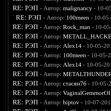
RE: РЭП
- Автор:
malignancy
- 10-0
RE: РЭП
- Автор:
100meen
- 10-05
RE: РЭП
- Автор:
Rock_man
- 10-05
RE: РЭП
- Автор:
METALL_HACK
RE: РЭП
- Автор:
Alex14
- 10-05-20
RE: РЭП
- Автор:
100meen
- 10-05-
RE: РЭП
- Автор:
Alex14
- 10-05-20
RE: РЭП
- Автор:
METALTHUNDE
RE: РЭП
- Автор:
стасян76
- 10-05-
RE: РЭП
- Автор:
VaginalGemmorOI
RE: РЭП
- Автор:
hiptov
- 10-07-20