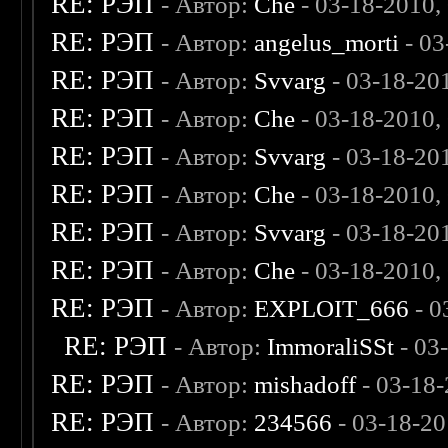
RE: РЭП
- Автор:
Che
- 03-18-2010,
RE: РЭП
- Автор:
angelus_morti
- 03
RE: РЭП
- Автор:
Svvarg
- 03-18-20
RE: РЭП
- Автор:
Che
- 03-18-2010,
RE: РЭП
- Автор:
Svvarg
- 03-18-20
RE: РЭП
- Автор:
Che
- 03-18-2010,
RE: РЭП
- Автор:
Svvarg
- 03-18-20
RE: РЭП
- Автор:
Che
- 03-18-2010,
RE: РЭП
- Автор:
EXPLOIT_666
- 0
RE: РЭП
- Автор:
ImmoraliSSt
- 03
RE: РЭП
- Автор:
mishadoff
- 03-18
RE: РЭП
- Автор:
234566
- 03-18-20