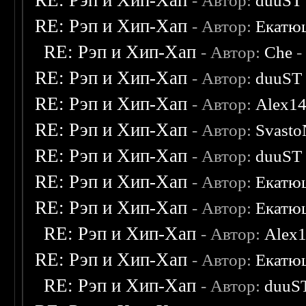
RE: Рэп и Хип-Хап
- Автор:
duuST
RE: Рэп и Хип-Хап
- Автор:
Екатю
RE: Рэп и Хип-Хап
- Автор:
Che
-
RE: Рэп и Хип-Хап
- Автор:
duuST
RE: Рэп и Хип-Хап
- Автор:
Alex1
RE: Рэп и Хип-Хап
- Автор:
Svast
RE: Рэп и Хип-Хап
- Автор:
duuST
RE: Рэп и Хип-Хап
- Автор:
Екатю
RE: Рэп и Хип-Хап
- Автор:
Екатю
RE: Рэп и Хип-Хап
- Автор:
Alex
RE: Рэп и Хип-Хап
- Автор:
Екатю
RE: Рэп и Хип-Хап
- Автор:
duuS