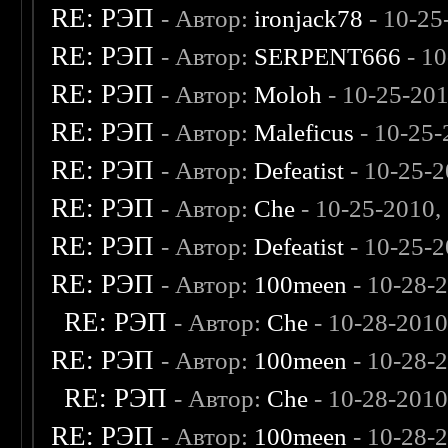
RE: РЭП
- Автор:
ironjack78
- 10-25
RE: РЭП
- Автор:
SERPENT666
- 10
RE: РЭП
- Автор:
Moloh
- 10-25-20
RE: РЭП
- Автор:
Maleficus
- 10-25-
RE: РЭП
- Автор:
Defeatist
- 10-25-2
RE: РЭП
- Автор:
Che
- 10-25-2010,
RE: РЭП
- Автор:
Defeatist
- 10-25-2
RE: РЭП
- Автор:
100meen
- 10-28-
RE: РЭП
- Автор:
Che
- 10-28-2010
RE: РЭП
- Автор:
100meen
- 10-28-
RE: РЭП
- Автор:
Che
- 10-28-2010
RE: РЭП
- Автор:
100meen
- 10-28-