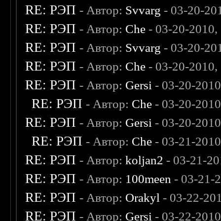
RE: РЭП
- Автор:
Svvarg
- 03-20-20
RE: РЭП
- Автор:
Che
- 03-20-2010,
RE: РЭП
- Автор:
Svvarg
- 03-20-20
RE: РЭП
- Автор:
Che
- 03-20-2010,
RE: РЭП
- Автор:
Gersi
- 03-20-2010
RE: РЭП
- Автор:
Che
- 03-20-2010
RE: РЭП
- Автор:
Gersi
- 03-20-2010
RE: РЭП
- Автор:
Che
- 03-21-201
RE: РЭП
- Автор:
koljan2
- 03-21-20
RE: РЭП
- Автор:
100meen
- 03-21-
RE: РЭП
- Автор:
Orakyl
- 03-22-20
RE: РЭП
- Автор:
Gersi
- 03-22-2010