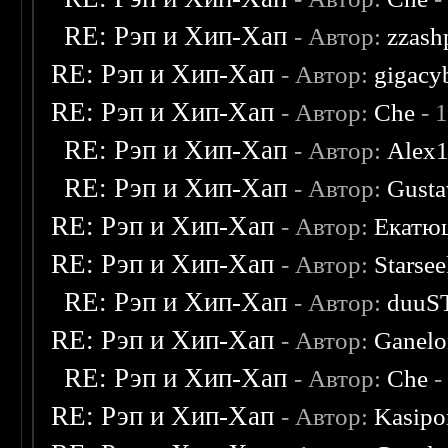
RE: Рэп и Хип-Хап
- Автор:
zzash
RE: Рэп и Хип-Хап
- Автор:
gigacy
RE: Рэп и Хип-Хап
- Автор:
Che
- 
RE: Рэп и Хип-Хап
- Автор:
Alex
RE: Рэп и Хип-Хап
- Автор:
Gusta
RE: Рэп и Хип-Хап
- Автор:
Екатю
RE: Рэп и Хип-Хап
- Автор:
Starsee
RE: Рэп и Хип-Хап
- Автор:
duuS
RE: Рэп и Хип-Хап
- Автор:
Ganel
RE: Рэп и Хип-Хап
- Автор:
Che
-
RE: Рэп и Хип-Хап
- Автор:
Kasipo