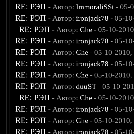
RE: РЭП
- Автор:
ImmoraliSSt
- 05-
RE: РЭП
- Автор:
ironjack78
- 05-10
RE: РЭП
- Автор:
Che
- 05-10-2010
RE: РЭП
- Автор:
ironjack78
- 05-10
RE: РЭП
- Автор:
Che
- 05-10-2010,
RE: РЭП
- Автор:
ironjack78
- 05-10
RE: РЭП
- Автор:
Che
- 05-10-2010,
RE: РЭП
- Автор:
duuST
- 05-10-20
RE: РЭП
- Автор:
Che
- 05-10-2010
RE: РЭП
- Автор:
ironjack78
- 05-10
RE: РЭП
- Автор:
Che
- 05-10-2010,
RE: РЭП
- Автор:
ironjack78
- 05-10