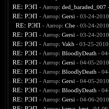
RE: РЭП
- Автор:
ded_baraded_007
-
RE: РЭП
- Автор:
Gersi
- 03-24-2010
RE: РЭП
- Автор:
Che
- 03-24-2010
RE: РЭП
- Автор:
Gersi
- 03-24-2010
RE: РЭП
- Автор:
Vakh
- 03-25-2010
RE: РЭП
- Автор:
BloodlyDeath
- 04
RE: РЭП
- Автор:
Gersi
- 04-05-2010
RE: РЭП
- Автор:
BloodlyDeath
- 04
RE: РЭП
- Автор:
Gersi
- 04-05-2010
RE: РЭП
- Автор:
BloodlyDeath
- 04
RE: РЭП
- Автор:
Gersi
- 04-06-2010
RE: РЭП
- Автор:
kerya_krut
- 04-06