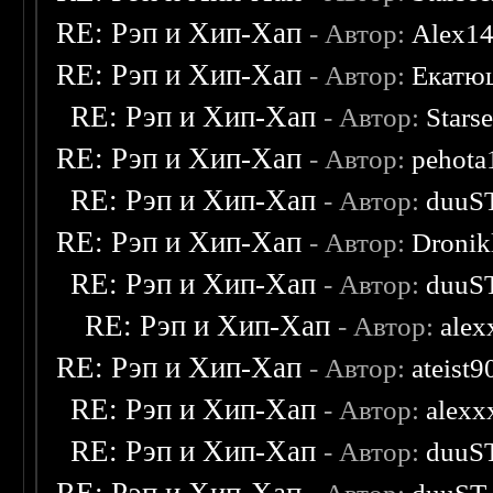
RE: Рэп и Хип-Хап
- Автор:
Alex1
RE: Рэп и Хип-Хап
- Автор:
Екатю
RE: Рэп и Хип-Хап
- Автор:
Stars
RE: Рэп и Хип-Хап
- Автор:
pehota
RE: Рэп и Хип-Хап
- Автор:
duuS
RE: Рэп и Хип-Хап
- Автор:
Dronik
RE: Рэп и Хип-Хап
- Автор:
duuS
RE: Рэп и Хип-Хап
- Автор:
alex
RE: Рэп и Хип-Хап
- Автор:
ateist9
RE: Рэп и Хип-Хап
- Автор:
alexx
RE: Рэп и Хип-Хап
- Автор:
duuS