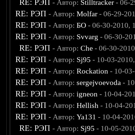
RE: РЭП
- Автор:
Stilltracker
- 06-2
RE: РЭП
- Автор:
Molfar
- 06-29-20
RE: РЭП
- Автор:
БО
- 06-30-2010,
RE: РЭП
- Автор:
Svvarg
- 06-30-20
RE: РЭП
- Автор:
Che
- 06-30-2010
RE: РЭП
- Автор:
Sj95
- 10-03-2010
RE: РЭП
- Автор:
Rockation
- 10-03
RE: РЭП
- Автор:
sergejvoevoda
- 10
RE: РЭП
- Автор:
igneon
- 10-04-20
RE: РЭП
- Автор:
Hellish
- 10-04-20
RE: РЭП
- Автор:
Ya131
- 10-04-201
RE: РЭП
- Автор:
Sj95
- 10-05-201