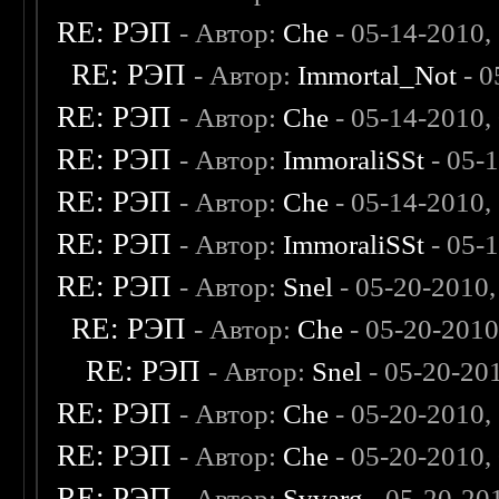
RE: РЭП
- Автор:
Che
- 05-14-2010,
RE: РЭП
- Автор:
Immortal_Not
- 0
RE: РЭП
- Автор:
Che
- 05-14-2010,
RE: РЭП
- Автор:
ImmoraliSSt
- 05-
RE: РЭП
- Автор:
Che
- 05-14-2010,
RE: РЭП
- Автор:
ImmoraliSSt
- 05-
RE: РЭП
- Автор:
Snel
- 05-20-2010
RE: РЭП
- Автор:
Che
- 05-20-201
RE: РЭП
- Автор:
Snel
- 05-20-20
RE: РЭП
- Автор:
Che
- 05-20-2010,
RE: РЭП
- Автор:
Che
- 05-20-2010,
RE: РЭП
- Автор:
Svvarg
- 05-20-20