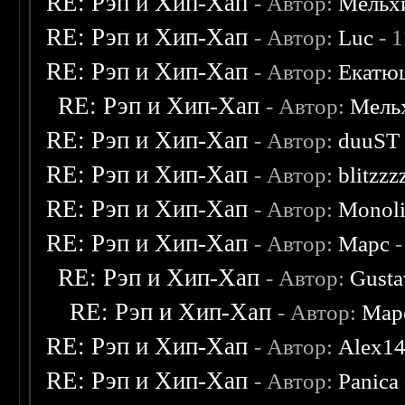
RE: Рэп и Хип-Хап
- Автор:
Мельх
RE: Рэп и Хип-Хап
- Автор:
Luc
- 1
RE: Рэп и Хип-Хап
- Автор:
Екатю
RE: Рэп и Хип-Хап
- Автор:
Мель
RE: Рэп и Хип-Хап
- Автор:
duuST
RE: Рэп и Хип-Хап
- Автор:
blitzzz
RE: Рэп и Хип-Хап
- Автор:
Monoli
RE: Рэп и Хип-Хап
- Автор:
Марс
-
RE: Рэп и Хип-Хап
- Автор:
Gusta
RE: Рэп и Хип-Хап
- Автор:
Мар
RE: Рэп и Хип-Хап
- Автор:
Alex1
RE: Рэп и Хип-Хап
- Автор:
Panica