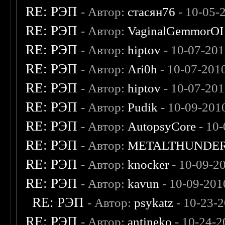
RE: РЭП
- Автор:
стасян76
- 10-05-
RE: РЭП
- Автор:
VaginalGemmorOI
RE: РЭП
- Автор:
hiptov
- 10-07-20
RE: РЭП
- Автор:
Ari0h
- 10-07-201
RE: РЭП
- Автор:
hiptov
- 10-07-201
RE: РЭП
- Автор:
Pudik
- 10-09-201
RE: РЭП
- Автор:
AutopsyCore
- 10
RE: РЭП
- Автор:
METALTHUNDE
RE: РЭП
- Автор:
knocker
- 10-09-2
RE: РЭП
- Автор:
kavun
- 10-09-201
RE: РЭП
- Автор:
psykatz
- 10-23-
RE: РЭП
- Автор:
antineko
- 10-24-2