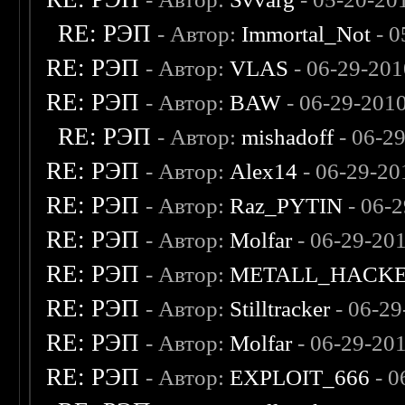
RE: РЭП
- Автор:
Immortal_Not
- 0
RE: РЭП
- Автор:
VLAS
- 06-29-201
RE: РЭП
- Автор:
BAW
- 06-29-201
RE: РЭП
- Автор:
mishadoff
- 06-2
RE: РЭП
- Автор:
Alex14
- 06-29-20
RE: РЭП
- Автор:
Raz_PYTIN
- 06-
RE: РЭП
- Автор:
Molfar
- 06-29-20
RE: РЭП
- Автор:
METALL_HACK
RE: РЭП
- Автор:
Stilltracker
- 06-29
RE: РЭП
- Автор:
Molfar
- 06-29-20
RE: РЭП
- Автор:
EXPLOIT_666
- 0