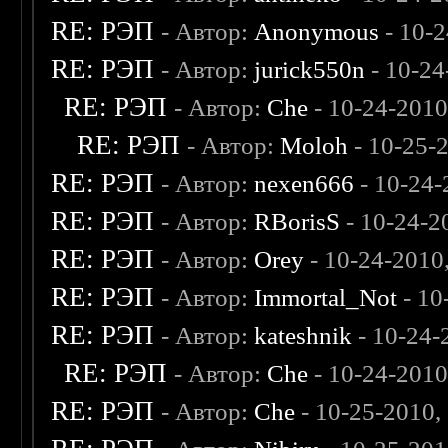
RE: РЭП
- Автор:
Anonymous
- 10-
RE: РЭП
- Автор:
jurick550n
- 10-24
RE: РЭП
- Автор:
Che
- 10-24-2010
RE: РЭП
- Автор:
Moloh
- 10-25-
RE: РЭП
- Автор:
nexen666
- 10-24-
RE: РЭП
- Автор:
RBorisS
- 10-24-2
RE: РЭП
- Автор:
Orey
- 10-24-2010
RE: РЭП
- Автор:
Immortal_Not
- 10
RE: РЭП
- Автор:
kateshnik
- 10-24-
RE: РЭП
- Автор:
Che
- 10-24-2010
RE: РЭП
- Автор:
Che
- 10-25-2010,