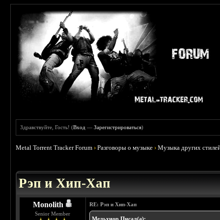
Здравствуйте, Гость! (
Вход
—
Зарегистрироваться
)
Metal Torrent Tracker Forum
›
Разговоры о музыке
›
Музыка других стиле
: 2.36
Рэп и Хип-Хап
Monolith
RE: Рэп и Хип-Хап
Senior Member
Мельхиор Писал(а):