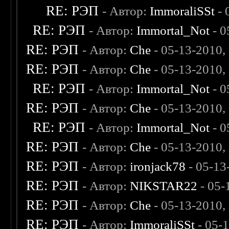
RE: РЭП
- Автор:
ImmoraliSSt
- 
RE: РЭП
- Автор:
Immortal_Not
- 0
RE: РЭП
- Автор:
Che
- 05-13-2010,
RE: РЭП
- Автор:
Che
- 05-13-2010,
RE: РЭП
- Автор:
Immortal_Not
- 0
RE: РЭП
- Автор:
Che
- 05-13-2010,
RE: РЭП
- Автор:
Immortal_Not
- 0
RE: РЭП
- Автор:
Che
- 05-13-2010,
RE: РЭП
- Автор:
ironjack78
- 05-13
RE: РЭП
- Автор:
NIKSTAR22
- 05-
RE: РЭП
- Автор:
Che
- 05-13-2010,
RE: РЭП
- Автор:
ImmoraliSSt
- 05-