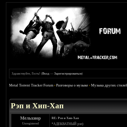
Здравствуйте, Гость! (
Вход
—
Зарегистрироваться
)
Metal Torrent Tracker Forum
›
Разговоры о музыке
›
Музыка других стиле
: 2.36
Рэп и Хип-Хап
Мельхиор
RE: Рэп и Хип-Хап
Unregistered
*АДЕКВАТНЫЙ рэп)