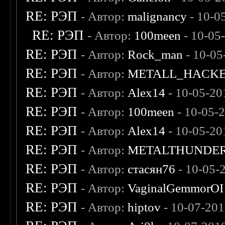
RE: РЭП
- Автор:
malignancy
- 10-0
RE: РЭП
- Автор:
100meen
- 10-05
RE: РЭП
- Автор:
Rock_man
- 10-05
RE: РЭП
- Автор:
METALL_HACK
RE: РЭП
- Автор:
Alex14
- 10-05-20
RE: РЭП
- Автор:
100meen
- 10-05-
RE: РЭП
- Автор:
Alex14
- 10-05-20
RE: РЭП
- Автор:
METALTHUNDE
RE: РЭП
- Автор:
стасян76
- 10-05-
RE: РЭП
- Автор:
VaginalGemmorOI
RE: РЭП
- Автор:
hiptov
- 10-07-20