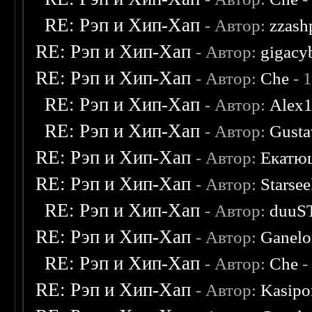
RE: Рэп и Хип-Хап
- Автор:
zzash
RE: Рэп и Хип-Хап
- Автор:
gigacy
RE: Рэп и Хип-Хап
- Автор:
Che
- 
RE: Рэп и Хип-Хап
- Автор:
Alex
RE: Рэп и Хип-Хап
- Автор:
Gusta
RE: Рэп и Хип-Хап
- Автор:
Екатю
RE: Рэп и Хип-Хап
- Автор:
Starsee
RE: Рэп и Хип-Хап
- Автор:
duuS
RE: Рэп и Хип-Хап
- Автор:
Ganel
RE: Рэп и Хип-Хап
- Автор:
Che
-
RE: Рэп и Хип-Хап
- Автор:
Kasipo