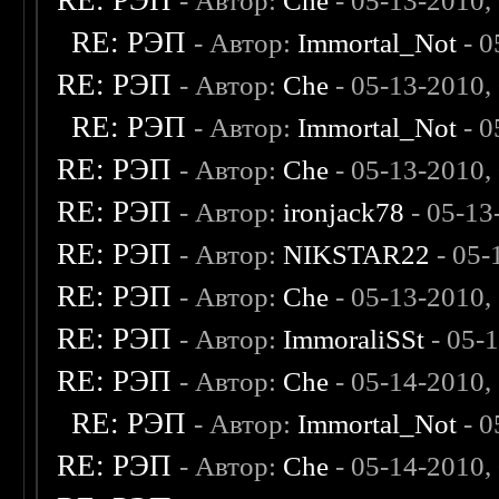
RE: РЭП
- Автор:
Che
- 05-13-2010,
RE: РЭП
- Автор:
Immortal_Not
- 0
RE: РЭП
- Автор:
Che
- 05-13-2010,
RE: РЭП
- Автор:
Immortal_Not
- 0
RE: РЭП
- Автор:
Che
- 05-13-2010,
RE: РЭП
- Автор:
ironjack78
- 05-13
RE: РЭП
- Автор:
NIKSTAR22
- 05-
RE: РЭП
- Автор:
Che
- 05-13-2010,
RE: РЭП
- Автор:
ImmoraliSSt
- 05-
RE: РЭП
- Автор:
Che
- 05-14-2010,
RE: РЭП
- Автор:
Immortal_Not
- 0
RE: РЭП
- Автор:
Che
- 05-14-2010,