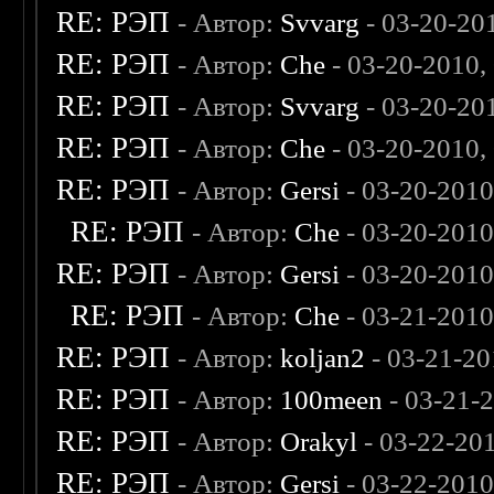
RE: РЭП
- Автор:
Svvarg
- 03-20-20
RE: РЭП
- Автор:
Che
- 03-20-2010,
RE: РЭП
- Автор:
Svvarg
- 03-20-20
RE: РЭП
- Автор:
Che
- 03-20-2010,
RE: РЭП
- Автор:
Gersi
- 03-20-2010
RE: РЭП
- Автор:
Che
- 03-20-2010
RE: РЭП
- Автор:
Gersi
- 03-20-2010
RE: РЭП
- Автор:
Che
- 03-21-201
RE: РЭП
- Автор:
koljan2
- 03-21-20
RE: РЭП
- Автор:
100meen
- 03-21-
RE: РЭП
- Автор:
Orakyl
- 03-22-20
RE: РЭП
- Автор:
Gersi
- 03-22-2010