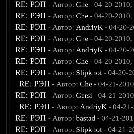
RE: РЭП
- Автор:
Che
- 04-20-2010,
RE: РЭП
- Автор:
Che
- 04-20-2010,
RE: РЭП
- Автор:
AndriyK
- 04-20-2
RE: РЭП
- Автор:
Che
- 04-20-2010,
RE: РЭП
- Автор:
AndriyK
- 04-20-2
RE: РЭП
- Автор:
Che
- 04-20-2010,
RE: РЭП
- Автор:
Slipknot
- 04-20-2
RE: РЭП
- Автор:
Che
- 04-21-201
RE: РЭП
- Автор:
Gersi
- 04-21-2010
RE: РЭП
- Автор:
AndriyK
- 04-21
RE: РЭП
- Автор:
bastad
- 04-21-201
RE: РЭП
- Автор:
Slipknot
- 04-21-2