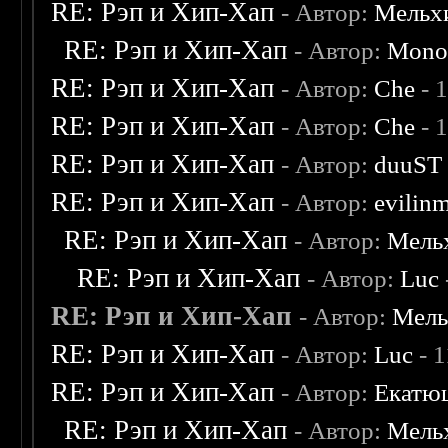
RE: Рэп и Хип-Хап
- Автор:
Мельх
RE: Рэп и Хип-Хап
- Автор:
Monol
RE: Рэп и Хип-Хап
- Автор:
Che
- 
RE: Рэп и Хип-Хап
- Автор:
Che
- 
RE: Рэп и Хип-Хап
- Автор:
duuST
RE: Рэп и Хип-Хап
- Автор:
evilin
RE: Рэп и Хип-Хап
- Автор:
Мель
RE: Рэп и Хип-Хап
- Автор:
Luc
RE: Рэп и Хип-Хап
- Автор:
Мель
RE: Рэп и Хип-Хап
- Автор:
Luc
- 1
RE: Рэп и Хип-Хап
- Автор:
Екатю
RE: Рэп и Хип-Хап
- Автор:
Мель