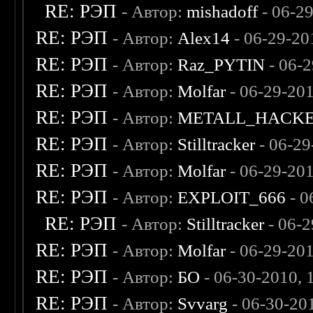
RE: РЭП
- Автор:
mishadoff
- 06-2
RE: РЭП
- Автор:
Alex14
- 06-29-20
RE: РЭП
- Автор:
Raz_PYTIN
- 06-
RE: РЭП
- Автор:
Molfar
- 06-29-20
RE: РЭП
- Автор:
METALL_HACK
RE: РЭП
- Автор:
Stilltracker
- 06-29
RE: РЭП
- Автор:
Molfar
- 06-29-20
RE: РЭП
- Автор:
EXPLOIT_666
- 0
RE: РЭП
- Автор:
Stilltracker
- 06-2
RE: РЭП
- Автор:
Molfar
- 06-29-20
RE: РЭП
- Автор:
БО
- 06-30-2010,
RE: РЭП
- Автор:
Svvarg
- 06-30-20