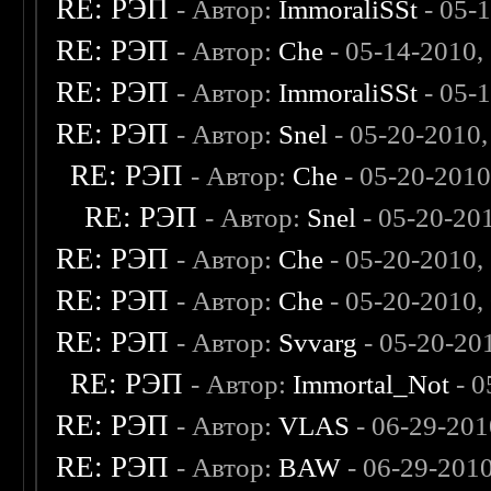
RE: РЭП
- Автор:
ImmoraliSSt
- 05-
RE: РЭП
- Автор:
Che
- 05-14-2010,
RE: РЭП
- Автор:
ImmoraliSSt
- 05-
RE: РЭП
- Автор:
Snel
- 05-20-2010
RE: РЭП
- Автор:
Che
- 05-20-201
RE: РЭП
- Автор:
Snel
- 05-20-20
RE: РЭП
- Автор:
Che
- 05-20-2010,
RE: РЭП
- Автор:
Che
- 05-20-2010,
RE: РЭП
- Автор:
Svvarg
- 05-20-20
RE: РЭП
- Автор:
Immortal_Not
- 0
RE: РЭП
- Автор:
VLAS
- 06-29-201
RE: РЭП
- Автор:
BAW
- 06-29-201