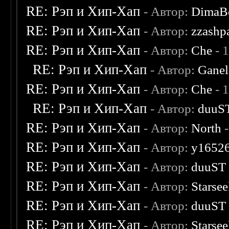
RE: Рэп и Хип-Хап
- Автор:
DimaB
RE: Рэп и Хип-Хап
- Автор:
zzashp
RE: Рэп и Хип-Хап
- Автор:
Che
- 
RE: Рэп и Хип-Хап
- Автор:
Gane
RE: Рэп и Хип-Хап
- Автор:
Che
- 
RE: Рэп и Хип-Хап
- Автор:
duuS
RE: Рэп и Хип-Хап
- Автор:
North
-
RE: Рэп и Хип-Хап
- Автор:
y1652
RE: Рэп и Хип-Хап
- Автор:
duuST
RE: Рэп и Хип-Хап
- Автор:
Starsee
RE: Рэп и Хип-Хап
- Автор:
duuST
RE: Рэп и Хип-Хап
- Автор:
Starsee