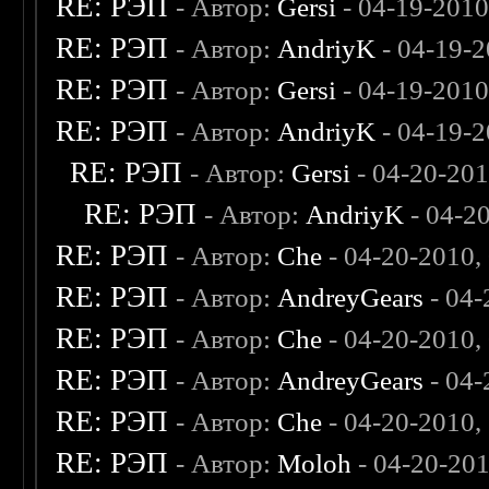
RE: РЭП
- Автор:
Gersi
- 04-19-2010
RE: РЭП
- Автор:
AndriyK
- 04-19-2
RE: РЭП
- Автор:
Gersi
- 04-19-2010
RE: РЭП
- Автор:
AndriyK
- 04-19-2
RE: РЭП
- Автор:
Gersi
- 04-20-201
RE: РЭП
- Автор:
AndriyK
- 04-2
RE: РЭП
- Автор:
Che
- 04-20-2010,
RE: РЭП
- Автор:
AndreyGears
- 04-
RE: РЭП
- Автор:
Che
- 04-20-2010,
RE: РЭП
- Автор:
AndreyGears
- 04-
RE: РЭП
- Автор:
Che
- 04-20-2010,
RE: РЭП
- Автор:
Moloh
- 04-20-20