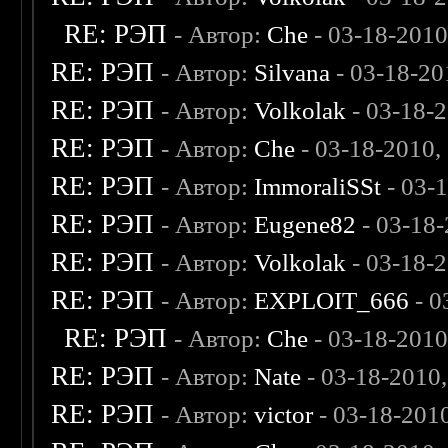
RE: РЭП
- Автор:
Che
- 03-18-2010
RE: РЭП
- Автор:
Silvana
- 03-18-20
RE: РЭП
- Автор:
Volkolak
- 03-18-
RE: РЭП
- Автор:
Che
- 03-18-2010,
RE: РЭП
- Автор:
ImmoraliSSt
- 03-
RE: РЭП
- Автор:
Eugene82
- 03-18
RE: РЭП
- Автор:
Volkolak
- 03-18-
RE: РЭП
- Автор:
EXPLOIT_666
- 0
RE: РЭП
- Автор:
Che
- 03-18-2010
RE: РЭП
- Автор:
Nate
- 03-18-2010
RE: РЭП
- Автор:
victor
- 03-18-201