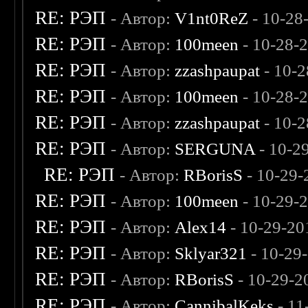
RE: РЭП
- Автор:
V1nt0ReZ
- 10-28
RE: РЭП
- Автор:
100meen
- 10-28-
RE: РЭП
- Автор:
zzashpaupat
- 10-2
RE: РЭП
- Автор:
100meen
- 10-28-
RE: РЭП
- Автор:
zzashpaupat
- 10-2
RE: РЭП
- Автор:
SERGUNA
- 10-2
RE: РЭП
- Автор:
RBorisS
- 10-29-
RE: РЭП
- Автор:
100meen
- 10-29-
RE: РЭП
- Автор:
Alex14
- 10-29-20
RE: РЭП
- Автор:
Sklyar321
- 10-29
RE: РЭП
- Автор:
RBorisS
- 10-29-2
RE: РЭП
- Автор:
CannibalKeks
- 11