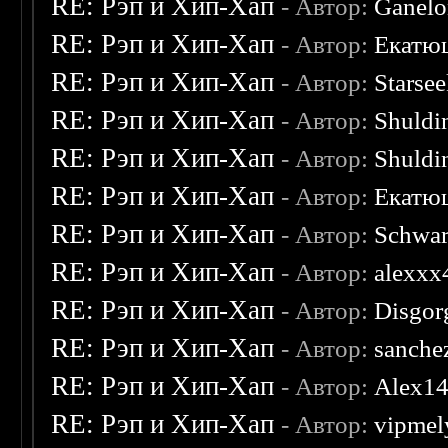
RE: Рэп и Хип-Хап
- Автор:
Ganel
RE: Рэп и Хип-Хап
- Автор:
Екатю
RE: Рэп и Хип-Хап
- Автор:
Starsee
RE: Рэп и Хип-Хап
- Автор:
Shuldi
RE: Рэп и Хип-Хап
- Автор:
Shuldi
RE: Рэп и Хип-Хап
- Автор:
Екатю
RE: Рэп и Хип-Хап
- Автор:
Schwar
RE: Рэп и Хип-Хап
- Автор:
alexxx
RE: Рэп и Хип-Хап
- Автор:
Disgor
RE: Рэп и Хип-Хап
- Автор:
sanche
RE: Рэп и Хип-Хап
- Автор:
Alex1
RE: Рэп и Хип-Хап
- Автор:
vipmel