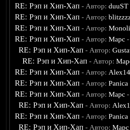
RE: Рэп и Хип-Хап
- Автор:
duuST
RE: Рэп и Хип-Хап
- Автор:
blitzzz
RE: Рэп и Хип-Хап
- Автор:
Monoli
RE: Рэп и Хип-Хап
- Автор:
Марс
-
RE: Рэп и Хип-Хап
- Автор:
Gusta
RE: Рэп и Хип-Хап
- Автор:
Мар
RE: Рэп и Хип-Хап
- Автор:
Alex1
RE: Рэп и Хип-Хап
- Автор:
Panica
RE: Рэп и Хип-Хап
- Автор:
Марс
-
RE: Рэп и Хип-Хап
- Автор:
Alex
RE: Рэп и Хип-Хап
- Автор:
Panica
RE: Рэп и Хип-Хап
- Автор:
Марс