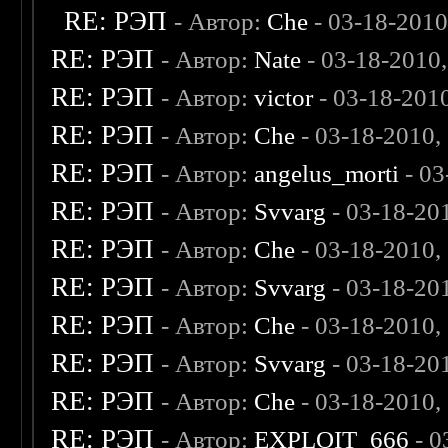
RE: РЭП
- Автор:
Che
- 03-18-2010
RE: РЭП
- Автор:
Nate
- 03-18-2010
RE: РЭП
- Автор:
victor
- 03-18-201
RE: РЭП
- Автор:
Che
- 03-18-2010,
RE: РЭП
- Автор:
angelus_morti
- 03
RE: РЭП
- Автор:
Svvarg
- 03-18-20
RE: РЭП
- Автор:
Che
- 03-18-2010,
RE: РЭП
- Автор:
Svvarg
- 03-18-20
RE: РЭП
- Автор:
Che
- 03-18-2010,
RE: РЭП
- Автор:
Svvarg
- 03-18-20
RE: РЭП
- Автор:
Che
- 03-18-2010,
RE: РЭП
- Автор:
EXPLOIT_666
- 0