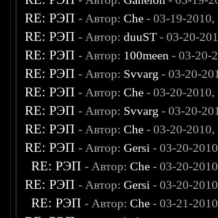
RE: РЭП
- Автор:
Che
- 03-19-2010,
RE: РЭП
- Автор:
duuST
- 03-20-20
RE: РЭП
- Автор:
100meen
- 03-20-
RE: РЭП
- Автор:
Svvarg
- 03-20-20
RE: РЭП
- Автор:
Che
- 03-20-2010,
RE: РЭП
- Автор:
Svvarg
- 03-20-20
RE: РЭП
- Автор:
Che
- 03-20-2010,
RE: РЭП
- Автор:
Gersi
- 03-20-2010
RE: РЭП
- Автор:
Che
- 03-20-2010
RE: РЭП
- Автор:
Gersi
- 03-20-2010
RE: РЭП
- Автор:
Che
- 03-21-201