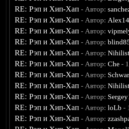
RE: Рэп и Хип-Хап
- Автор:
sanche
RE: Рэп и Хип-Хап
- Автор:
Alex1
RE: Рэп и Хип-Хап
- Автор:
vipmel
RE: Рэп и Хип-Хап
- Автор:
blind8
RE: Рэп и Хип-Хап
- Автор:
Nihilis
RE: Рэп и Хип-Хап
- Автор:
Che
- 
RE: Рэп и Хип-Хап
- Автор:
Schwar
RE: Рэп и Хип-Хап
- Автор:
Nihilis
RE: Рэп и Хип-Хап
- Автор:
Serge
RE: Рэп и Хип-Хап
- Автор:
loLb
- 
RE: Рэп и Хип-Хап
- Автор:
zzashp