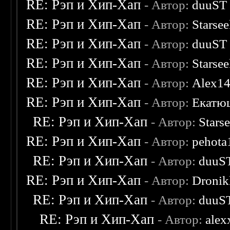
RE: Рэп и Хип-Хап
- Автор:
duuST
RE: Рэп и Хип-Хап
- Автор:
Starsee
RE: Рэп и Хип-Хап
- Автор:
duuST
RE: Рэп и Хип-Хап
- Автор:
Starsee
RE: Рэп и Хип-Хап
- Автор:
Alex1
RE: Рэп и Хип-Хап
- Автор:
Екатю
RE: Рэп и Хип-Хап
- Автор:
Stars
RE: Рэп и Хип-Хап
- Автор:
pehota
RE: Рэп и Хип-Хап
- Автор:
duuS
RE: Рэп и Хип-Хап
- Автор:
Dronik
RE: Рэп и Хип-Хап
- Автор:
duuS
RE: Рэп и Хип-Хап
- Автор:
alex