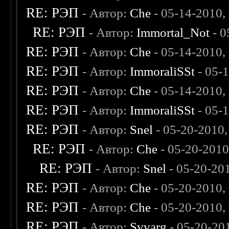
RE: РЭП
- Автор:
Che
- 05-14-2010,
RE: РЭП
- Автор:
Immortal_Not
- 0
RE: РЭП
- Автор:
Che
- 05-14-2010,
RE: РЭП
- Автор:
ImmoraliSSt
- 05-
RE: РЭП
- Автор:
Che
- 05-14-2010,
RE: РЭП
- Автор:
ImmoraliSSt
- 05-
RE: РЭП
- Автор:
Snel
- 05-20-2010
RE: РЭП
- Автор:
Che
- 05-20-201
RE: РЭП
- Автор:
Snel
- 05-20-20
RE: РЭП
- Автор:
Che
- 05-20-2010,
RE: РЭП
- Автор:
Che
- 05-20-2010,
RE: РЭП
- Автор:
Svvarg
- 05-20-20