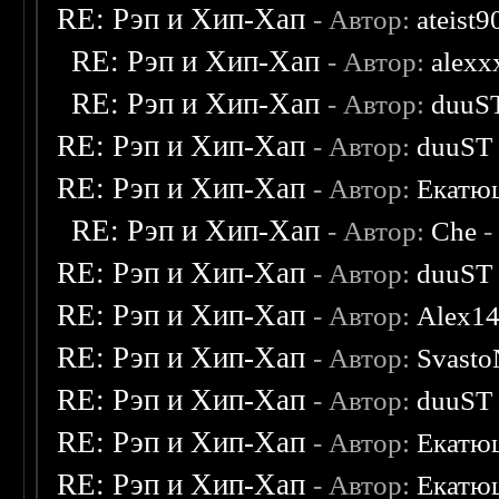
RE: Рэп и Хип-Хап
- Автор:
ateist9
RE: Рэп и Хип-Хап
- Автор:
alexx
RE: Рэп и Хип-Хап
- Автор:
duuS
RE: Рэп и Хип-Хап
- Автор:
duuST
RE: Рэп и Хип-Хап
- Автор:
Екатю
RE: Рэп и Хип-Хап
- Автор:
Che
-
RE: Рэп и Хип-Хап
- Автор:
duuST
RE: Рэп и Хип-Хап
- Автор:
Alex1
RE: Рэп и Хип-Хап
- Автор:
Svast
RE: Рэп и Хип-Хап
- Автор:
duuST
RE: Рэп и Хип-Хап
- Автор:
Екатю
RE: Рэп и Хип-Хап
- Автор:
Екатю