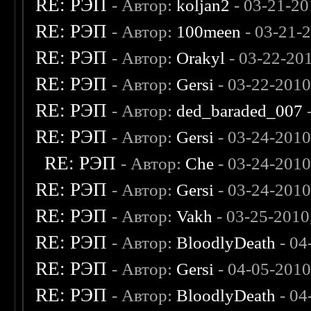
RE: РЭП
- Автор:
koljan2
- 03-21-20
RE: РЭП
- Автор:
100meen
- 03-21-
RE: РЭП
- Автор:
Orakyl
- 03-22-20
RE: РЭП
- Автор:
Gersi
- 03-22-2010
RE: РЭП
- Автор:
ded_baraded_007
-
RE: РЭП
- Автор:
Gersi
- 03-24-2010
RE: РЭП
- Автор:
Che
- 03-24-2010
RE: РЭП
- Автор:
Gersi
- 03-24-2010
RE: РЭП
- Автор:
Vakh
- 03-25-2010
RE: РЭП
- Автор:
BloodlyDeath
- 04
RE: РЭП
- Автор:
Gersi
- 04-05-2010
RE: РЭП
- Автор:
BloodlyDeath
- 04