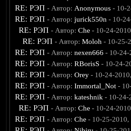
RE: РЭП
- Автор:
Anonymous
- 10-
RE: РЭП
- Автор:
jurick550n
- 10-24
RE: РЭП
- Автор:
Che
- 10-24-2010
RE: РЭП
- Автор:
Moloh
- 10-25-
RE: РЭП
- Автор:
nexen666
- 10-24-
RE: РЭП
- Автор:
RBorisS
- 10-24-2
RE: РЭП
- Автор:
Orey
- 10-24-2010
RE: РЭП
- Автор:
Immortal_Not
- 10
RE: РЭП
- Автор:
kateshnik
- 10-24-
RE: РЭП
- Автор:
Che
- 10-24-2010
RE: РЭП
- Автор:
Che
- 10-25-2010,
RE: РЭП
- Автор:
Nibiru
- 10-25-201