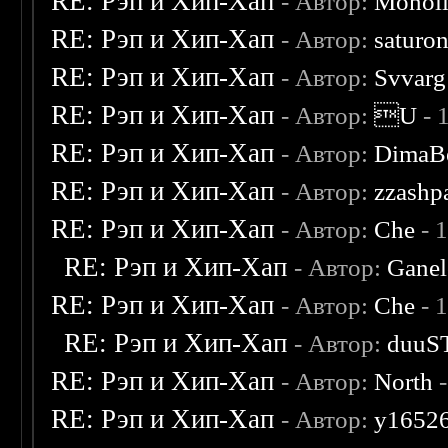
RE: Рэп и Хип-Хап
- Автор:
Monoli
RE: Рэп и Хип-Хап
- Автор:
saturo
RE: Рэп и Хип-Хап
- Автор:
Svvarg
RE: Рэп и Хип-Хап
- Автор:
U
- 
RE: Рэп и Хип-Хап
- Автор:
DimaB
RE: Рэп и Хип-Хап
- Автор:
zzashp
RE: Рэп и Хип-Хап
- Автор:
Che
- 
RE: Рэп и Хип-Хап
- Автор:
Gane
RE: Рэп и Хип-Хап
- Автор:
Che
- 
RE: Рэп и Хип-Хап
- Автор:
duuS
RE: Рэп и Хип-Хап
- Автор:
North
-
RE: Рэп и Хип-Хап
- Автор:
y1652