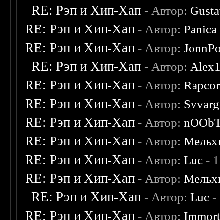
RE: Рэп и Хип-Хап
- Автор:
Gusta
RE: Рэп и Хип-Хап
- Автор:
Panica
RE: Рэп и Хип-Хап
- Автор:
JonnP
RE: Рэп и Хип-Хап
- Автор:
Alex
RE: Рэп и Хип-Хап
- Автор:
Rapco
RE: Рэп и Хип-Хап
- Автор:
Svvarg
RE: Рэп и Хип-Хап
- Автор:
nOOb
RE: Рэп и Хип-Хап
- Автор:
Мельх
RE: Рэп и Хип-Хап
- Автор:
Luc
- 
RE: Рэп и Хип-Хап
- Автор:
Мельх
RE: Рэп и Хип-Хап
- Автор:
Luc
-
RE: Рэп и Хип-Хап
- Автор:
Immort