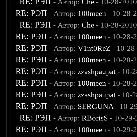
RE: РЭП
- Автор:
Che
- 10-28-2010
RE: РЭП
- Автор:
100meen
- 10-28-
RE: РЭП
- Автор:
Che
- 10-28-2010
RE: РЭП
- Автор:
100meen
- 10-28-
RE: РЭП
- Автор:
V1nt0ReZ
- 10-28
RE: РЭП
- Автор:
100meen
- 10-28-
RE: РЭП
- Автор:
zzashpaupat
- 10-2
RE: РЭП
- Автор:
100meen
- 10-28-
RE: РЭП
- Автор:
zzashpaupat
- 10-2
RE: РЭП
- Автор:
SERGUNA
- 10-2
RE: РЭП
- Автор:
RBorisS
- 10-29-
RE: РЭП
- Автор:
100meen
- 10-29-