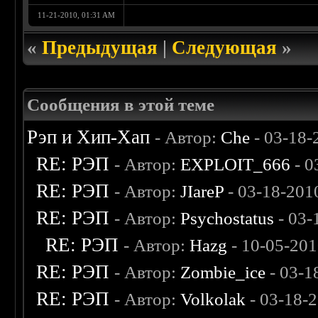
11-21-2010, 01:31 AM
«
Предыдущая
|
Следующая
»
Сообщения в этой теме
Рэп и Хип-Хап
- Автор:
Che
- 03-18-
RE: РЭП
- Автор:
EXPLOIT_666
- 0
RE: РЭП
- Автор:
JIareP
- 03-18-201
RE: РЭП
- Автор:
Psychostatus
- 03-
RE: РЭП
- Автор:
Hazg
- 10-05-201
RE: РЭП
- Автор:
Zombie_ice
- 03-1
RE: РЭП
- Автор:
Volkolak
- 03-18-