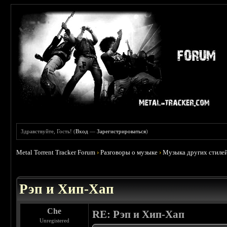
Здравствуйте, Гость! (
Вход
—
Зарегистрироваться
)
Metal Torrent Tracker Forum
›
Разговоры о музыке
›
Музыка других стиле
: 2.36
Рэп и Хип-Хап
Che
RE: Рэп и Хип-Хап
Unregistered