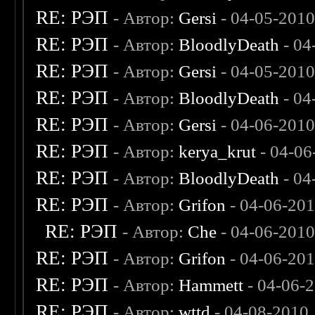
RE: РЭП
- Автор:
Gersi
- 04-05-2010
RE: РЭП
- Автор:
BloodlyDeath
- 04
RE: РЭП
- Автор:
Gersi
- 04-05-2010
RE: РЭП
- Автор:
BloodlyDeath
- 04
RE: РЭП
- Автор:
Gersi
- 04-06-2010
RE: РЭП
- Автор:
kerya_krut
- 04-06
RE: РЭП
- Автор:
BloodlyDeath
- 04
RE: РЭП
- Автор:
Grifon
- 04-06-201
RE: РЭП
- Автор:
Che
- 04-06-2010
RE: РЭП
- Автор:
Grifon
- 04-06-201
RE: РЭП
- Автор:
Hammett
- 04-06-
RE: РЭП
- Автор:
wttd
- 04-08-2010