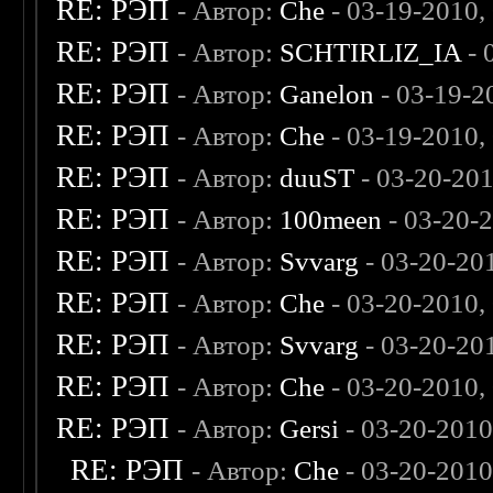
RE: РЭП
- Автор:
Che
- 03-19-2010,
RE: РЭП
- Автор:
SCHTIRLIZ_IA
- 
RE: РЭП
- Автор:
Ganelon
- 03-19-2
RE: РЭП
- Автор:
Che
- 03-19-2010,
RE: РЭП
- Автор:
duuST
- 03-20-20
RE: РЭП
- Автор:
100meen
- 03-20-
RE: РЭП
- Автор:
Svvarg
- 03-20-20
RE: РЭП
- Автор:
Che
- 03-20-2010,
RE: РЭП
- Автор:
Svvarg
- 03-20-20
RE: РЭП
- Автор:
Che
- 03-20-2010,
RE: РЭП
- Автор:
Gersi
- 03-20-2010
RE: РЭП
- Автор:
Che
- 03-20-2010