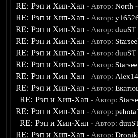
RE: Рэп и Хип-Хап
- Автор:
North
-
RE: Рэп и Хип-Хап
- Автор:
y1652
RE: Рэп и Хип-Хап
- Автор:
duuST
RE: Рэп и Хип-Хап
- Автор:
Starsee
RE: Рэп и Хип-Хап
- Автор:
duuST
RE: Рэп и Хип-Хап
- Автор:
Starsee
RE: Рэп и Хип-Хап
- Автор:
Alex1
RE: Рэп и Хип-Хап
- Автор:
Екатю
RE: Рэп и Хип-Хап
- Автор:
Stars
RE: Рэп и Хип-Хап
- Автор:
pehota
RE: Рэп и Хип-Хап
- Автор:
duuS
RE: Рэп и Хип-Хап
- Автор:
Dronik