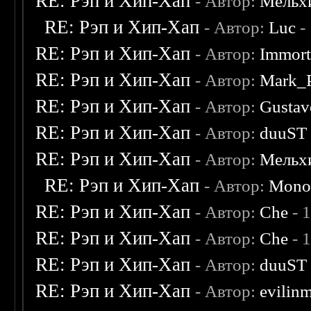
RE: Рэп и Хип-Хап
- Автор:
Мельх
RE: Рэп и Хип-Хап
- Автор:
Luc
-
RE: Рэп и Хип-Хап
- Автор:
Immort
RE: Рэп и Хип-Хап
- Автор:
Mark_P
RE: Рэп и Хип-Хап
- Автор:
Gustav
RE: Рэп и Хип-Хап
- Автор:
duuST
RE: Рэп и Хип-Хап
- Автор:
Мельх
RE: Рэп и Хип-Хап
- Автор:
Monol
RE: Рэп и Хип-Хап
- Автор:
Che
- 
RE: Рэп и Хип-Хап
- Автор:
Che
- 
RE: Рэп и Хип-Хап
- Автор:
duuST
RE: Рэп и Хип-Хап
- Автор:
evilin