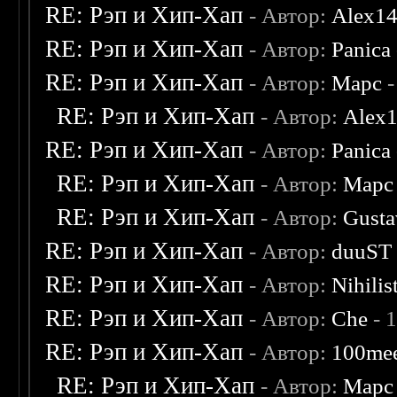
RE: Рэп и Хип-Хап
- Автор:
Alex1
RE: Рэп и Хип-Хап
- Автор:
Panica
RE: Рэп и Хип-Хап
- Автор:
Марс
-
RE: Рэп и Хип-Хап
- Автор:
Alex
RE: Рэп и Хип-Хап
- Автор:
Panica
RE: Рэп и Хип-Хап
- Автор:
Марс
RE: Рэп и Хип-Хап
- Автор:
Gusta
RE: Рэп и Хип-Хап
- Автор:
duuST
RE: Рэп и Хип-Хап
- Автор:
Nihilis
RE: Рэп и Хип-Хап
- Автор:
Che
- 
RE: Рэп и Хип-Хап
- Автор:
100me
RE: Рэп и Хип-Хап
- Автор:
Марс