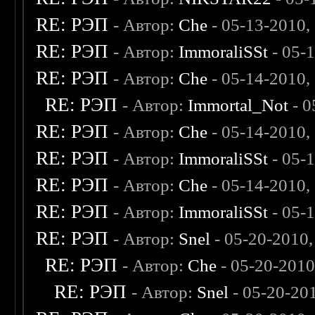
RE: РЭП
- Автор:
Che
- 05-13-2010,
RE: РЭП
- Автор:
ImmoraliSSt
- 05-
RE: РЭП
- Автор:
Che
- 05-14-2010,
RE: РЭП
- Автор:
Immortal_Not
- 0
RE: РЭП
- Автор:
Che
- 05-14-2010,
RE: РЭП
- Автор:
ImmoraliSSt
- 05-
RE: РЭП
- Автор:
Che
- 05-14-2010,
RE: РЭП
- Автор:
ImmoraliSSt
- 05-
RE: РЭП
- Автор:
Snel
- 05-20-2010
RE: РЭП
- Автор:
Che
- 05-20-201
RE: РЭП
- Автор:
Snel
- 05-20-20