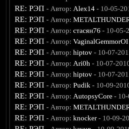
RE: РЭП
- Автор:
Alex14
- 10-05-20
RE: РЭП
- Автор:
METALTHUNDE
RE: РЭП
- Автор:
стасян76
- 10-05-
RE: РЭП
- Автор:
VaginalGemmorOI
RE: РЭП
- Автор:
hiptov
- 10-07-20
RE: РЭП
- Автор:
Ari0h
- 10-07-201
RE: РЭП
- Автор:
hiptov
- 10-07-201
RE: РЭП
- Автор:
Pudik
- 10-09-201
RE: РЭП
- Автор:
AutopsyCore
- 10
RE: РЭП
- Автор:
METALTHUNDE
RE: РЭП
- Автор:
knocker
- 10-09-2
RE: РЭП
- Автор:
kavun
- 10-09-201