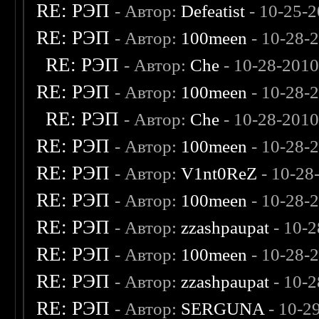
RE: РЭП
- Автор:
Defeatist
- 10-25-2
RE: РЭП
- Автор:
100meen
- 10-28-
RE: РЭП
- Автор:
Che
- 10-28-2010
RE: РЭП
- Автор:
100meen
- 10-28-
RE: РЭП
- Автор:
Che
- 10-28-2010
RE: РЭП
- Автор:
100meen
- 10-28-
RE: РЭП
- Автор:
V1nt0ReZ
- 10-28
RE: РЭП
- Автор:
100meen
- 10-28-
RE: РЭП
- Автор:
zzashpaupat
- 10-2
RE: РЭП
- Автор:
100meen
- 10-28-
RE: РЭП
- Автор:
zzashpaupat
- 10-2
RE: РЭП
- Автор:
SERGUNA
- 10-2