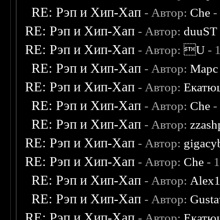
RE: Рэп и Хип-Хап
- Автор:
Che
-
RE: Рэп и Хип-Хап
- Автор:
duuST
RE: Рэп и Хип-Хап
- Автор:
U
- 
RE: Рэп и Хип-Хап
- Автор:
Марс
RE: Рэп и Хип-Хап
- Автор:
Екатю
RE: Рэп и Хип-Хап
- Автор:
Che
-
RE: Рэп и Хип-Хап
- Автор:
zzash
RE: Рэп и Хип-Хап
- Автор:
gigacy
RE: Рэп и Хип-Хап
- Автор:
Che
- 
RE: Рэп и Хип-Хап
- Автор:
Alex
RE: Рэп и Хип-Хап
- Автор:
Gusta
RE: Рэп и Хип-Хап
- Автор:
Екатю