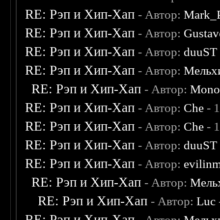
RE: Рэп и Хип-Хап
- Автор:
Mark_P
RE: Рэп и Хип-Хап
- Автор:
Gustav
RE: Рэп и Хип-Хап
- Автор:
duuST
RE: Рэп и Хип-Хап
- Автор:
Мельх
RE: Рэп и Хип-Хап
- Автор:
Monol
RE: Рэп и Хип-Хап
- Автор:
Che
- 
RE: Рэп и Хип-Хап
- Автор:
Che
- 
RE: Рэп и Хип-Хап
- Автор:
duuST
RE: Рэп и Хип-Хап
- Автор:
evilin
RE: Рэп и Хип-Хап
- Автор:
Мель
RE: Рэп и Хип-Хап
- Автор:
Luc
RE: Рэп и Хип-Хап
- Автор:
Мельх