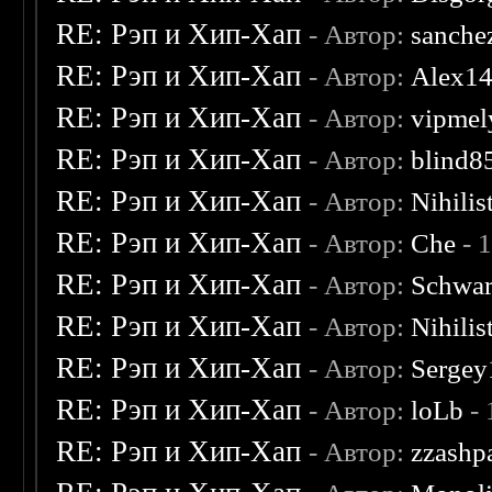
RE: Рэп и Хип-Хап
- Автор:
sanche
RE: Рэп и Хип-Хап
- Автор:
Alex1
RE: Рэп и Хип-Хап
- Автор:
vipmel
RE: Рэп и Хип-Хап
- Автор:
blind8
RE: Рэп и Хип-Хап
- Автор:
Nihilis
RE: Рэп и Хип-Хап
- Автор:
Che
- 
RE: Рэп и Хип-Хап
- Автор:
Schwar
RE: Рэп и Хип-Хап
- Автор:
Nihilis
RE: Рэп и Хип-Хап
- Автор:
Serge
RE: Рэп и Хип-Хап
- Автор:
loLb
- 
RE: Рэп и Хип-Хап
- Автор:
zzashp