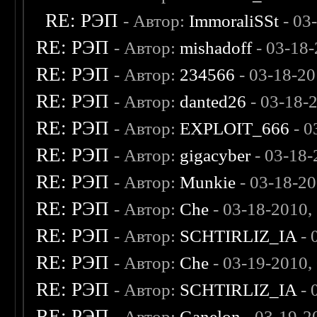
RE: РЭП
- Автор:
ImmoraliSSt
- 03
RE: РЭП
- Автор:
mishadoff
- 03-18
RE: РЭП
- Автор:
234566
- 03-18-20
RE: РЭП
- Автор:
danted26
- 03-18-
RE: РЭП
- Автор:
EXPLOIT_666
- 0
RE: РЭП
- Автор:
gigacyber
- 03-18-
RE: РЭП
- Автор:
Munkie
- 03-18-2
RE: РЭП
- Автор:
Che
- 03-18-2010,
RE: РЭП
- Автор:
SCHTIRLIZ_IA
- 
RE: РЭП
- Автор:
Che
- 03-19-2010,
RE: РЭП
- Автор:
SCHTIRLIZ_IA
- 
RE: РЭП
- Автор:
Ganelon
- 03-19-2