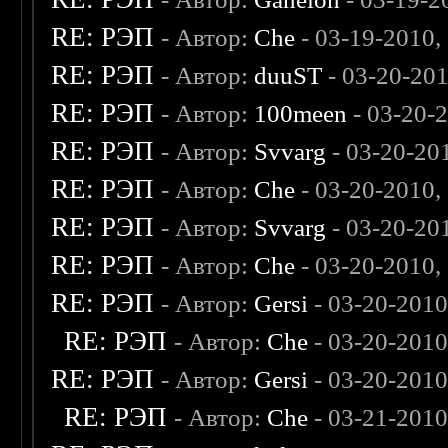
RE: РЭП
- Автор:
Che
- 03-19-2010,
RE: РЭП
- Автор:
duuST
- 03-20-20
RE: РЭП
- Автор:
100meen
- 03-20-
RE: РЭП
- Автор:
Svvarg
- 03-20-20
RE: РЭП
- Автор:
Che
- 03-20-2010,
RE: РЭП
- Автор:
Svvarg
- 03-20-20
RE: РЭП
- Автор:
Che
- 03-20-2010,
RE: РЭП
- Автор:
Gersi
- 03-20-2010
RE: РЭП
- Автор:
Che
- 03-20-2010
RE: РЭП
- Автор:
Gersi
- 03-20-2010
RE: РЭП
- Автор:
Che
- 03-21-201