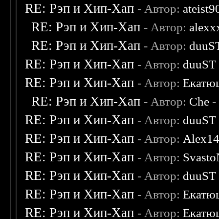
RE: Рэп и Хип-Хап
- Автор:
ateist9
RE: Рэп и Хип-Хап
- Автор:
alexx
RE: Рэп и Хип-Хап
- Автор:
duuS
RE: Рэп и Хип-Хап
- Автор:
duuST
RE: Рэп и Хип-Хап
- Автор:
Екатю
RE: Рэп и Хип-Хап
- Автор:
Che
-
RE: Рэп и Хип-Хап
- Автор:
duuST
RE: Рэп и Хип-Хап
- Автор:
Alex1
RE: Рэп и Хип-Хап
- Автор:
Svast
RE: Рэп и Хип-Хап
- Автор:
duuST
RE: Рэп и Хип-Хап
- Автор:
Екатю
RE: Рэп и Хип-Хап
- Автор:
Екатю