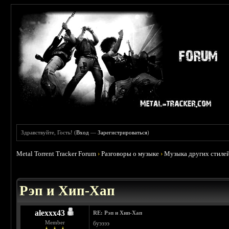
Здравствуйте, Гость! (
Вход
—
Зарегистрироваться
)
Metal Torrent Tracker Forum
›
Разговоры о музыке
›
Музыка других стиле
: 2.36
Рэп и Хип-Хап
alexxx43
RE: Рэп и Хип-Хап
Member
буээээ