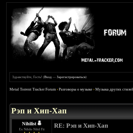
Здравствуйте, Гость! (
Вход
—
Зарегистрироваться
)
Metal Torrent Tracker Forum
›
Разговоры о музыке
›
Музыка других стиле
: 2.36
Рэп и Хип-Хап
Nihilist
RE: Рэп и Хип-Хап
Ex Nihilo Nihil Fit