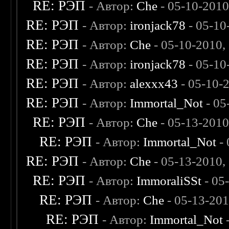
RE: РЭП
- Автор:
Che
- 05-10-2010
RE: РЭП
- Автор:
ironjack78
- 05-10
RE: РЭП
- Автор:
Che
- 05-10-2010,
RE: РЭП
- Автор:
ironjack78
- 05-10
RE: РЭП
- Автор:
alexxx43
- 05-10-
RE: РЭП
- Автор:
Immortal_Not
- 05
RE: РЭП
- Автор:
Che
- 05-13-201
RE: РЭП
- Автор:
Immortal_Not
- 
RE: РЭП
- Автор:
Che
- 05-13-2010,
RE: РЭП
- Автор:
ImmoraliSSt
- 05
RE: РЭП
- Автор:
Che
- 05-13-201
RE: РЭП
- Автор:
Immortal_Not
-