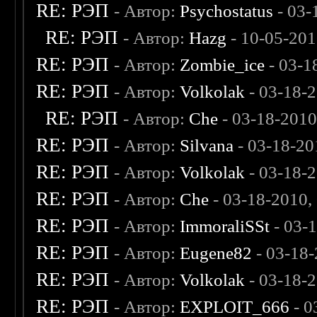
RE: РЭП
- Автор:
Psychostatus
- 03-
RE: РЭП
- Автор:
Hazg
- 10-05-201
RE: РЭП
- Автор:
Zombie_ice
- 03-1
RE: РЭП
- Автор:
Volkolak
- 03-18-
RE: РЭП
- Автор:
Che
- 03-18-2010
RE: РЭП
- Автор:
Silvana
- 03-18-20
RE: РЭП
- Автор:
Volkolak
- 03-18-
RE: РЭП
- Автор:
Che
- 03-18-2010,
RE: РЭП
- Автор:
ImmoraliSSt
- 03-
RE: РЭП
- Автор:
Eugene82
- 03-18
RE: РЭП
- Автор:
Volkolak
- 03-18-
RE: РЭП
- Автор:
EXPLOIT_666
- 0