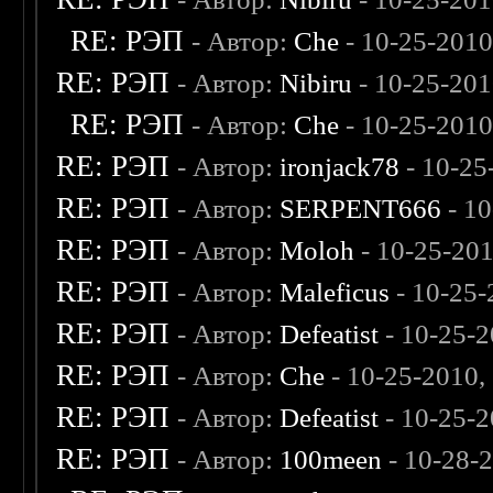
RE: РЭП
- Автор:
Che
- 10-25-2010
RE: РЭП
- Автор:
Nibiru
- 10-25-201
RE: РЭП
- Автор:
Che
- 10-25-2010
RE: РЭП
- Автор:
ironjack78
- 10-25
RE: РЭП
- Автор:
SERPENT666
- 10
RE: РЭП
- Автор:
Moloh
- 10-25-20
RE: РЭП
- Автор:
Maleficus
- 10-25-
RE: РЭП
- Автор:
Defeatist
- 10-25-2
RE: РЭП
- Автор:
Che
- 10-25-2010,
RE: РЭП
- Автор:
Defeatist
- 10-25-2
RE: РЭП
- Автор:
100meen
- 10-28-