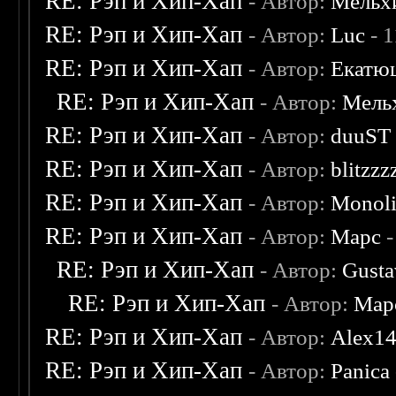
RE: Рэп и Хип-Хап
- Автор:
Мельх
RE: Рэп и Хип-Хап
- Автор:
Luc
- 1
RE: Рэп и Хип-Хап
- Автор:
Екатю
RE: Рэп и Хип-Хап
- Автор:
Мель
RE: Рэп и Хип-Хап
- Автор:
duuST
RE: Рэп и Хип-Хап
- Автор:
blitzzz
RE: Рэп и Хип-Хап
- Автор:
Monoli
RE: Рэп и Хип-Хап
- Автор:
Марс
-
RE: Рэп и Хип-Хап
- Автор:
Gusta
RE: Рэп и Хип-Хап
- Автор:
Мар
RE: Рэп и Хип-Хап
- Автор:
Alex1
RE: Рэп и Хип-Хап
- Автор:
Panica