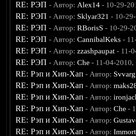
RE: РЭП
- Автор:
Alex14
- 10-29-20
RE: РЭП
- Автор:
Sklyar321
- 10-29
RE: РЭП
- Автор:
RBorisS
- 10-29-2
RE: РЭП
- Автор:
CannibalKeks
- 11
RE: РЭП
- Автор:
zzashpaupat
- 11-0
RE: РЭП
- Автор:
Che
- 11-04-2010,
RE: Рэп и Хип-Хап
- Автор:
Svvarg
RE: Рэп и Хип-Хап
- Автор:
maks2
RE: Рэп и Хип-Хап
- Автор:
ironja
RE: Рэп и Хип-Хап
- Автор:
Che
- 
RE: Рэп и Хип-Хап
- Автор:
Gustav
RE: Рэп и Хип-Хап
- Автор:
Immort