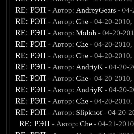
RE: РЭП
- Автор:
AndreyGears
- 04-
RE: РЭП
- Автор:
Che
- 04-20-2010,
RE: РЭП
- Автор:
Moloh
- 04-20-20
RE: РЭП
- Автор:
Che
- 04-20-2010,
RE: РЭП
- Автор:
Che
- 04-20-2010,
RE: РЭП
- Автор:
AndriyK
- 04-20-2
RE: РЭП
- Автор:
Che
- 04-20-2010,
RE: РЭП
- Автор:
AndriyK
- 04-20-2
RE: РЭП
- Автор:
Che
- 04-20-2010,
RE: РЭП
- Автор:
Slipknot
- 04-20-2
RE: РЭП
- Автор:
Che
- 04-21-201