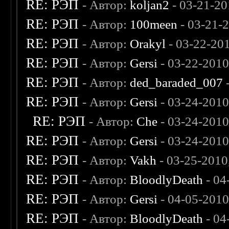
RE: РЭП
- Автор:
koljan2
- 03-21-20
RE: РЭП
- Автор:
100meen
- 03-21-
RE: РЭП
- Автор:
Orakyl
- 03-22-20
RE: РЭП
- Автор:
Gersi
- 03-22-2010
RE: РЭП
- Автор:
ded_baraded_007
-
RE: РЭП
- Автор:
Gersi
- 03-24-2010
RE: РЭП
- Автор:
Che
- 03-24-2010
RE: РЭП
- Автор:
Gersi
- 03-24-2010
RE: РЭП
- Автор:
Vakh
- 03-25-2010
RE: РЭП
- Автор:
BloodlyDeath
- 04
RE: РЭП
- Автор:
Gersi
- 04-05-2010
RE: РЭП
- Автор:
BloodlyDeath
- 04