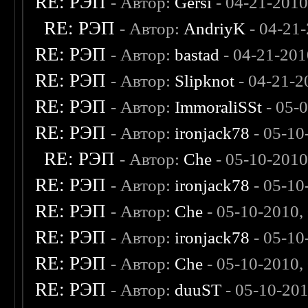
RE: РЭП
- Автор:
Gersi
- 04-21-2010
RE: РЭП
- Автор:
AndriyK
- 04-21
RE: РЭП
- Автор:
bastad
- 04-21-201
RE: РЭП
- Автор:
Slipknot
- 04-21-2
RE: РЭП
- Автор:
ImmoraliSSt
- 05-
RE: РЭП
- Автор:
ironjack78
- 05-10
RE: РЭП
- Автор:
Che
- 05-10-2010
RE: РЭП
- Автор:
ironjack78
- 05-10
RE: РЭП
- Автор:
Che
- 05-10-2010,
RE: РЭП
- Автор:
ironjack78
- 05-10
RE: РЭП
- Автор:
Che
- 05-10-2010,
RE: РЭП
- Автор:
duuST
- 05-10-20