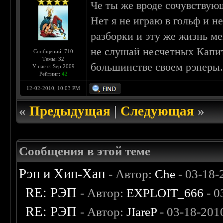
Че ты же вроде сочувствую
Нет я не играю в гольф и 
разборки и эту же жизнь ме
не слушай несчетных Капит
Сообщений: 710
Темы: 32
большинстве своем рэперы
У нас с: Sep 2009
Рейтинг:
42
12-02-2010, 10:03 PM
«
Предыдущая
|
Следующая
»
Сообщения в этой теме
Рэп и Хип-Хап
- Автор:
Che
- 03-18-
RE: РЭП
- Автор:
EXPLOIT_666
- 0
RE: РЭП
- Автор:
JIareP
- 03-18-201