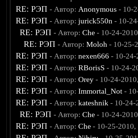
RE: РЭП
- Автор:
Anonymous
- 10-
RE: РЭП
- Автор:
jurick550n
- 10-24
RE: РЭП
- Автор:
Che
- 10-24-2010
RE: РЭП
- Автор:
Moloh
- 10-25-
RE: РЭП
- Автор:
nexen666
- 10-24-
RE: РЭП
- Автор:
RBorisS
- 10-24-2
RE: РЭП
- Автор:
Orey
- 10-24-2010
RE: РЭП
- Автор:
Immortal_Not
- 10
RE: РЭП
- Автор:
kateshnik
- 10-24-
RE: РЭП
- Автор:
Che
- 10-24-2010
RE: РЭП
- Автор:
Che
- 10-25-2010,
RE: РЭП
- Автор:
Nibiru
- 10-25-201