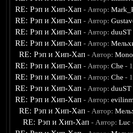
RE: Рэп и Хип-Хап
- Автор:
Mark_P
RE: Рэп и Хип-Хап
- Автор:
Gustav
RE: Рэп и Хип-Хап
- Автор:
duuST
RE: Рэп и Хип-Хап
- Автор:
Мельх
RE: Рэп и Хип-Хап
- Автор:
Monol
RE: Рэп и Хип-Хап
- Автор:
Che
- 
RE: Рэп и Хип-Хап
- Автор:
Che
- 
RE: Рэп и Хип-Хап
- Автор:
duuST
RE: Рэп и Хип-Хап
- Автор:
evilin
RE: Рэп и Хип-Хап
- Автор:
Мель
RE: Рэп и Хип-Хап
- Автор:
Luc