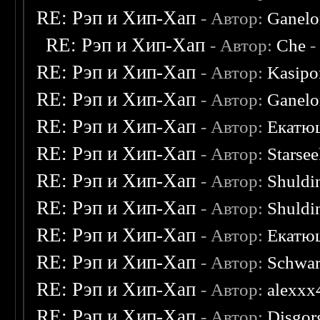
RE: Рэп и Хип-Хап
- Автор:
Ganel
RE: Рэп и Хип-Хап
- Автор:
Che
-
RE: Рэп и Хип-Хап
- Автор:
Kasipo
RE: Рэп и Хип-Хап
- Автор:
Ganel
RE: Рэп и Хип-Хап
- Автор:
Екатю
RE: Рэп и Хип-Хап
- Автор:
Starsee
RE: Рэп и Хип-Хап
- Автор:
Shuldi
RE: Рэп и Хип-Хап
- Автор:
Shuldi
RE: Рэп и Хип-Хап
- Автор:
Екатю
RE: Рэп и Хип-Хап
- Автор:
Schwar
RE: Рэп и Хип-Хап
- Автор:
alexxx
RE: Рэп и Хип-Хап
- Автор:
Disgor