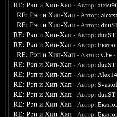
RE: Рэп и Хип-Хап
- Автор:
ateist9
RE: Рэп и Хип-Хап
- Автор:
alexx
RE: Рэп и Хип-Хап
- Автор:
duuS
RE: Рэп и Хип-Хап
- Автор:
duuST
RE: Рэп и Хип-Хап
- Автор:
Екатю
RE: Рэп и Хип-Хап
- Автор:
Che
-
RE: Рэп и Хип-Хап
- Автор:
duuST
RE: Рэп и Хип-Хап
- Автор:
Alex1
RE: Рэп и Хип-Хап
- Автор:
Svast
RE: Рэп и Хип-Хап
- Автор:
duuST
RE: Рэп и Хип-Хап
- Автор:
Екатю
RE: Рэп и Хип-Хап
- Автор:
Екатю