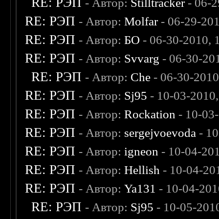
RE: РЭП
- Автор:
Stilltracker
- 06-2
RE: РЭП
- Автор:
Molfar
- 06-29-20
RE: РЭП
- Автор:
БО
- 06-30-2010,
RE: РЭП
- Автор:
Svvarg
- 06-30-20
RE: РЭП
- Автор:
Che
- 06-30-2010
RE: РЭП
- Автор:
Sj95
- 10-03-2010
RE: РЭП
- Автор:
Rockation
- 10-03
RE: РЭП
- Автор:
sergejvoevoda
- 10
RE: РЭП
- Автор:
igneon
- 10-04-20
RE: РЭП
- Автор:
Hellish
- 10-04-20
RE: РЭП
- Автор:
Ya131
- 10-04-201
RE: РЭП
- Автор:
Sj95
- 10-05-201