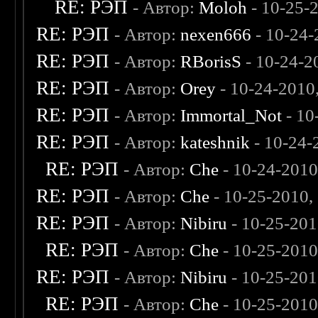
RE: РЭП
- Автор:
Moloh
- 10-25-
RE: РЭП
- Автор:
nexen666
- 10-24-
RE: РЭП
- Автор:
RBorisS
- 10-24-2
RE: РЭП
- Автор:
Orey
- 10-24-2010
RE: РЭП
- Автор:
Immortal_Not
- 10
RE: РЭП
- Автор:
kateshnik
- 10-24-
RE: РЭП
- Автор:
Che
- 10-24-2010
RE: РЭП
- Автор:
Che
- 10-25-2010,
RE: РЭП
- Автор:
Nibiru
- 10-25-201
RE: РЭП
- Автор:
Che
- 10-25-2010
RE: РЭП
- Автор:
Nibiru
- 10-25-201
RE: РЭП
- Автор:
Che
- 10-25-2010