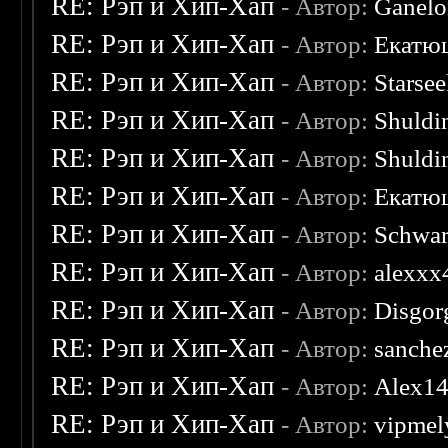
RE: Рэп и Хип-Хап
- Автор:
Ganel
RE: Рэп и Хип-Хап
- Автор:
Екатю
RE: Рэп и Хип-Хап
- Автор:
Starsee
RE: Рэп и Хип-Хап
- Автор:
Shuldi
RE: Рэп и Хип-Хап
- Автор:
Shuldi
RE: Рэп и Хип-Хап
- Автор:
Екатю
RE: Рэп и Хип-Хап
- Автор:
Schwar
RE: Рэп и Хип-Хап
- Автор:
alexxx
RE: Рэп и Хип-Хап
- Автор:
Disgor
RE: Рэп и Хип-Хап
- Автор:
sanche
RE: Рэп и Хип-Хап
- Автор:
Alex1
RE: Рэп и Хип-Хап
- Автор:
vipmel