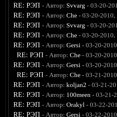
RE: РЭП
- Автор:
Svvarg
- 03-20-20
RE: РЭП
- Автор:
Che
- 03-20-2010,
RE: РЭП
- Автор:
Svvarg
- 03-20-20
RE: РЭП
- Автор:
Che
- 03-20-2010,
RE: РЭП
- Автор:
Gersi
- 03-20-2010
RE: РЭП
- Автор:
Che
- 03-20-2010
RE: РЭП
- Автор:
Gersi
- 03-20-2010
RE: РЭП
- Автор:
Che
- 03-21-201
RE: РЭП
- Автор:
koljan2
- 03-21-20
RE: РЭП
- Автор:
100meen
- 03-21-
RE: РЭП
- Автор:
Orakyl
- 03-22-20
RE: РЭП
- Автор:
Gersi
- 03-22-2010