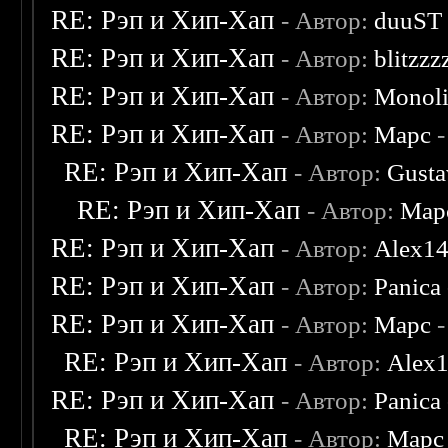
RE: Рэп и Хип-Хап
- Автор:
duuST
RE: Рэп и Хип-Хап
- Автор:
blitzzz
RE: Рэп и Хип-Хап
- Автор:
Monoli
RE: Рэп и Хип-Хап
- Автор:
Марс
-
RE: Рэп и Хип-Хап
- Автор:
Gusta
RE: Рэп и Хип-Хап
- Автор:
Мар
RE: Рэп и Хип-Хап
- Автор:
Alex1
RE: Рэп и Хип-Хап
- Автор:
Panica
RE: Рэп и Хип-Хап
- Автор:
Марс
-
RE: Рэп и Хип-Хап
- Автор:
Alex
RE: Рэп и Хип-Хап
- Автор:
Panica
RE: Рэп и Хип-Хап
- Автор:
Марс