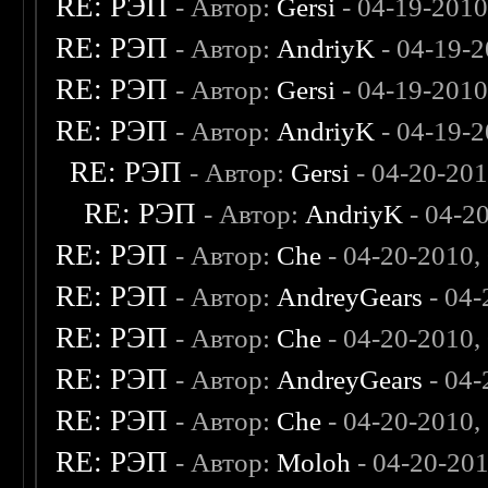
RE: РЭП
- Автор:
Gersi
- 04-19-2010
RE: РЭП
- Автор:
AndriyK
- 04-19-2
RE: РЭП
- Автор:
Gersi
- 04-19-2010
RE: РЭП
- Автор:
AndriyK
- 04-19-2
RE: РЭП
- Автор:
Gersi
- 04-20-201
RE: РЭП
- Автор:
AndriyK
- 04-2
RE: РЭП
- Автор:
Che
- 04-20-2010,
RE: РЭП
- Автор:
AndreyGears
- 04-
RE: РЭП
- Автор:
Che
- 04-20-2010,
RE: РЭП
- Автор:
AndreyGears
- 04-
RE: РЭП
- Автор:
Che
- 04-20-2010,
RE: РЭП
- Автор:
Moloh
- 04-20-20