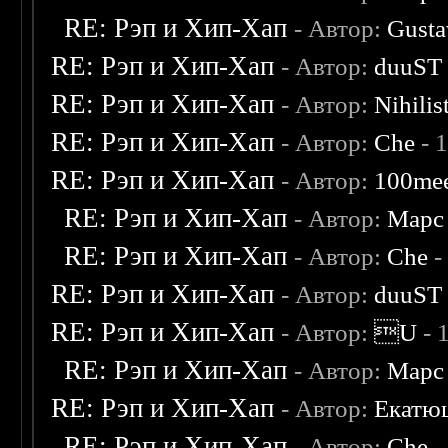
RE: Рэп и Хип-Хап
- Автор:
Gusta
RE: Рэп и Хип-Хап
- Автор:
duuST
RE: Рэп и Хип-Хап
- Автор:
Nihilis
RE: Рэп и Хип-Хап
- Автор:
Che
- 
RE: Рэп и Хип-Хап
- Автор:
100me
RE: Рэп и Хип-Хап
- Автор:
Марс
RE: Рэп и Хип-Хап
- Автор:
Che
-
RE: Рэп и Хип-Хап
- Автор:
duuST
RE: Рэп и Хип-Хап
- Автор:
U
- 
RE: Рэп и Хип-Хап
- Автор:
Марс
RE: Рэп и Хип-Хап
- Автор:
Екатю
RE: Рэп и Хип-Хап
- Автор:
Che
-