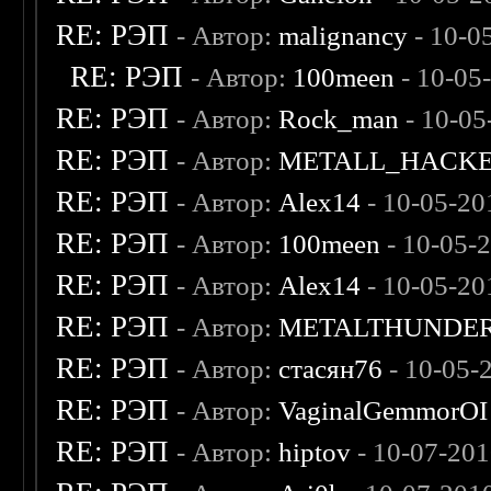
RE: РЭП
- Автор:
malignancy
- 10-0
RE: РЭП
- Автор:
100meen
- 10-05
RE: РЭП
- Автор:
Rock_man
- 10-05
RE: РЭП
- Автор:
METALL_HACK
RE: РЭП
- Автор:
Alex14
- 10-05-20
RE: РЭП
- Автор:
100meen
- 10-05-
RE: РЭП
- Автор:
Alex14
- 10-05-20
RE: РЭП
- Автор:
METALTHUNDE
RE: РЭП
- Автор:
стасян76
- 10-05-
RE: РЭП
- Автор:
VaginalGemmorOI
RE: РЭП
- Автор:
hiptov
- 10-07-20