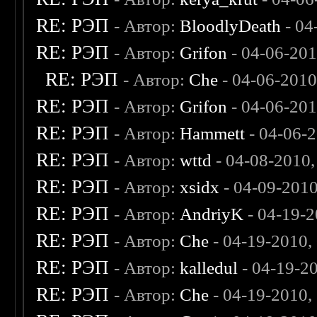
RE: РЭП
- Автор:
BloodlyDeath
- 04
RE: РЭП
- Автор:
Grifon
- 04-06-201
RE: РЭП
- Автор:
Che
- 04-06-2010
RE: РЭП
- Автор:
Grifon
- 04-06-201
RE: РЭП
- Автор:
Hammett
- 04-06-
RE: РЭП
- Автор:
wttd
- 04-08-2010
RE: РЭП
- Автор:
xsidx
- 04-09-201
RE: РЭП
- Автор:
AndriyK
- 04-19-
RE: РЭП
- Автор:
Che
- 04-19-2010,
RE: РЭП
- Автор:
kalledul
- 04-19-2
RE: РЭП
- Автор:
Che
- 04-19-2010,