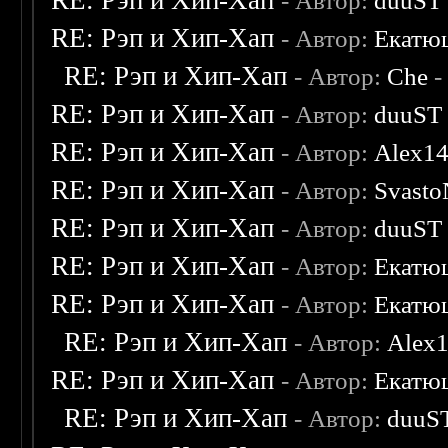
RE: Рэп и Хип-Хап
- Автор:
duuST
RE: Рэп и Хип-Хап
- Автор:
Екатю
RE: Рэп и Хип-Хап
- Автор:
Che
-
RE: Рэп и Хип-Хап
- Автор:
duuST
RE: Рэп и Хип-Хап
- Автор:
Alex1
RE: Рэп и Хип-Хап
- Автор:
Svast
RE: Рэп и Хип-Хап
- Автор:
duuST
RE: Рэп и Хип-Хап
- Автор:
Екатю
RE: Рэп и Хип-Хап
- Автор:
Екатю
RE: Рэп и Хип-Хап
- Автор:
Alex
RE: Рэп и Хип-Хап
- Автор:
Екатю
RE: Рэп и Хип-Хап
- Автор:
duuS