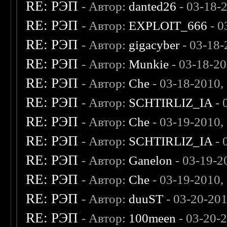
RE: РЭП
- Автор:
danted26
- 03-18-
RE: РЭП
- Автор:
EXPLOIT_666
- 0
RE: РЭП
- Автор:
gigacyber
- 03-18-
RE: РЭП
- Автор:
Munkie
- 03-18-2
RE: РЭП
- Автор:
Che
- 03-18-2010,
RE: РЭП
- Автор:
SCHTIRLIZ_IA
- 
RE: РЭП
- Автор:
Che
- 03-19-2010,
RE: РЭП
- Автор:
SCHTIRLIZ_IA
- 
RE: РЭП
- Автор:
Ganelon
- 03-19-2
RE: РЭП
- Автор:
Che
- 03-19-2010,
RE: РЭП
- Автор:
duuST
- 03-20-20
RE: РЭП
- Автор:
100meen
- 03-20-