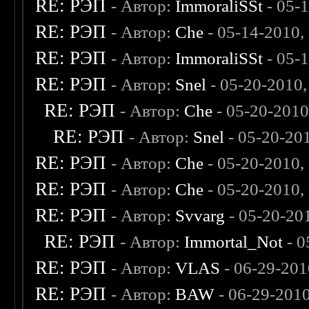
RE: РЭП
- Автор:
ImmoraliSSt
- 05-
RE: РЭП
- Автор:
Che
- 05-14-2010,
RE: РЭП
- Автор:
ImmoraliSSt
- 05-
RE: РЭП
- Автор:
Snel
- 05-20-2010
RE: РЭП
- Автор:
Che
- 05-20-201
RE: РЭП
- Автор:
Snel
- 05-20-20
RE: РЭП
- Автор:
Che
- 05-20-2010,
RE: РЭП
- Автор:
Che
- 05-20-2010,
RE: РЭП
- Автор:
Svvarg
- 05-20-20
RE: РЭП
- Автор:
Immortal_Not
- 0
RE: РЭП
- Автор:
VLAS
- 06-29-201
RE: РЭП
- Автор:
BAW
- 06-29-201