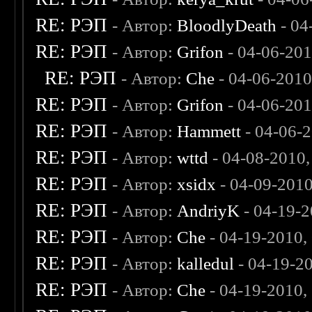
RE: РЭП
- Автор:
BloodlyDeath
- 04
RE: РЭП
- Автор:
Grifon
- 04-06-201
RE: РЭП
- Автор:
Che
- 04-06-2010
RE: РЭП
- Автор:
Grifon
- 04-06-201
RE: РЭП
- Автор:
Hammett
- 04-06-
RE: РЭП
- Автор:
wttd
- 04-08-2010
RE: РЭП
- Автор:
xsidx
- 04-09-201
RE: РЭП
- Автор:
AndriyK
- 04-19-
RE: РЭП
- Автор:
Che
- 04-19-2010,
RE: РЭП
- Автор:
kalledul
- 04-19-2
RE: РЭП
- Автор:
Che
- 04-19-2010,