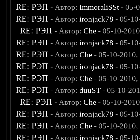
RE: РЭП
- Автор:
ImmoraliSSt
- 05-
RE: РЭП
- Автор:
ironjack78
- 05-10
RE: РЭП
- Автор:
Che
- 05-10-2010
RE: РЭП
- Автор:
ironjack78
- 05-10
RE: РЭП
- Автор:
Che
- 05-10-2010,
RE: РЭП
- Автор:
ironjack78
- 05-10
RE: РЭП
- Автор:
Che
- 05-10-2010,
RE: РЭП
- Автор:
duuST
- 05-10-20
RE: РЭП
- Автор:
Che
- 05-10-2010
RE: РЭП
- Автор:
ironjack78
- 05-10
RE: РЭП
- Автор:
Che
- 05-10-2010,
RE: РЭП
- Автор:
ironjack78
- 05-10