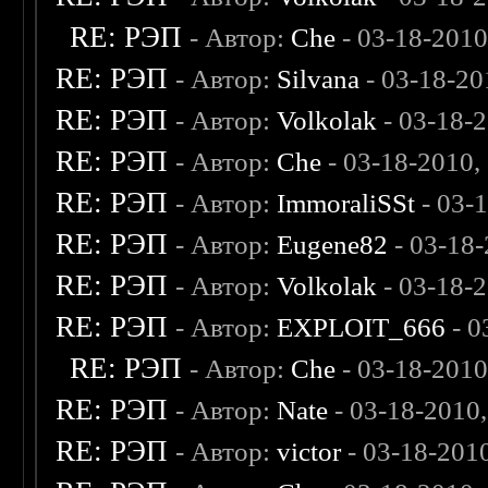
RE: РЭП
- Автор:
Che
- 03-18-2010
RE: РЭП
- Автор:
Silvana
- 03-18-20
RE: РЭП
- Автор:
Volkolak
- 03-18-
RE: РЭП
- Автор:
Che
- 03-18-2010,
RE: РЭП
- Автор:
ImmoraliSSt
- 03-
RE: РЭП
- Автор:
Eugene82
- 03-18
RE: РЭП
- Автор:
Volkolak
- 03-18-
RE: РЭП
- Автор:
EXPLOIT_666
- 0
RE: РЭП
- Автор:
Che
- 03-18-2010
RE: РЭП
- Автор:
Nate
- 03-18-2010
RE: РЭП
- Автор:
victor
- 03-18-201