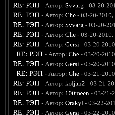
RE: РЭП
- Автор:
Svvarg
- 03-20-20
RE: РЭП
- Автор:
Che
- 03-20-2010,
RE: РЭП
- Автор:
Svvarg
- 03-20-20
RE: РЭП
- Автор:
Che
- 03-20-2010,
RE: РЭП
- Автор:
Gersi
- 03-20-2010
RE: РЭП
- Автор:
Che
- 03-20-2010
RE: РЭП
- Автор:
Gersi
- 03-20-2010
RE: РЭП
- Автор:
Che
- 03-21-201
RE: РЭП
- Автор:
koljan2
- 03-21-20
RE: РЭП
- Автор:
100meen
- 03-21-
RE: РЭП
- Автор:
Orakyl
- 03-22-20
RE: РЭП
- Автор:
Gersi
- 03-22-2010