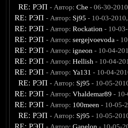
RE: РЭП
- Автор:
Che
- 06-30-2010
RE: РЭП
- Автор:
Sj95
- 10-03-2010
RE: РЭП
- Автор:
Rockation
- 10-03
RE: РЭП
- Автор:
sergejvoevoda
- 10
RE: РЭП
- Автор:
igneon
- 10-04-20
RE: РЭП
- Автор:
Hellish
- 10-04-20
RE: РЭП
- Автор:
Ya131
- 10-04-201
RE: РЭП
- Автор:
Sj95
- 10-05-201
RE: РЭП
- Автор:
Vhaldemar89
- 10
RE: РЭП
- Автор:
100meen
- 10-05-
RE: РЭП
- Автор:
Sj95
- 10-05-201
RE: РЭП
- Автор:
Ganelon
- 10-05-2