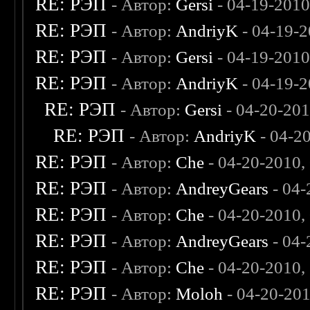
RE: РЭП
- Автор:
Gersi
- 04-19-2010
RE: РЭП
- Автор:
AndriyK
- 04-19-2
RE: РЭП
- Автор:
Gersi
- 04-19-2010
RE: РЭП
- Автор:
AndriyK
- 04-19-2
RE: РЭП
- Автор:
Gersi
- 04-20-201
RE: РЭП
- Автор:
AndriyK
- 04-2
RE: РЭП
- Автор:
Che
- 04-20-2010,
RE: РЭП
- Автор:
AndreyGears
- 04-
RE: РЭП
- Автор:
Che
- 04-20-2010,
RE: РЭП
- Автор:
AndreyGears
- 04-
RE: РЭП
- Автор:
Che
- 04-20-2010,
RE: РЭП
- Автор:
Moloh
- 04-20-20