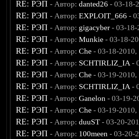
RE: РЭП
- Автор:
danted26
- 03-18-
RE: РЭП
- Автор:
EXPLOIT_666
- 0
RE: РЭП
- Автор:
gigacyber
- 03-18-
RE: РЭП
- Автор:
Munkie
- 03-18-2
RE: РЭП
- Автор:
Che
- 03-18-2010,
RE: РЭП
- Автор:
SCHTIRLIZ_IA
- 
RE: РЭП
- Автор:
Che
- 03-19-2010,
RE: РЭП
- Автор:
SCHTIRLIZ_IA
- 
RE: РЭП
- Автор:
Ganelon
- 03-19-2
RE: РЭП
- Автор:
Che
- 03-19-2010,
RE: РЭП
- Автор:
duuST
- 03-20-20
RE: РЭП
- Автор:
100meen
- 03-20-