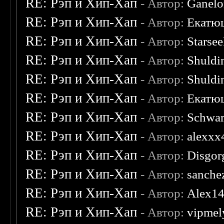
RE: Рэп и Хип-Хап
- Автор:
Ganel
RE: Рэп и Хип-Хап
- Автор:
Екатю
RE: Рэп и Хип-Хап
- Автор:
Starsee
RE: Рэп и Хип-Хап
- Автор:
Shuldi
RE: Рэп и Хип-Хап
- Автор:
Shuldi
RE: Рэп и Хип-Хап
- Автор:
Екатю
RE: Рэп и Хип-Хап
- Автор:
Schwar
RE: Рэп и Хип-Хап
- Автор:
alexxx
RE: Рэп и Хип-Хап
- Автор:
Disgor
RE: Рэп и Хип-Хап
- Автор:
sanche
RE: Рэп и Хип-Хап
- Автор:
Alex1
RE: Рэп и Хип-Хап
- Автор:
vipmel