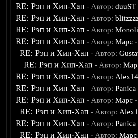
RE: Рэп и Хип-Хап
- Автор:
duuST
RE: Рэп и Хип-Хап
- Автор:
blitzzz
RE: Рэп и Хип-Хап
- Автор:
Monoli
RE: Рэп и Хип-Хап
- Автор:
Марс
-
RE: Рэп и Хип-Хап
- Автор:
Gusta
RE: Рэп и Хип-Хап
- Автор:
Мар
RE: Рэп и Хип-Хап
- Автор:
Alex1
RE: Рэп и Хип-Хап
- Автор:
Panica
RE: Рэп и Хип-Хап
- Автор:
Марс
-
RE: Рэп и Хип-Хап
- Автор:
Alex
RE: Рэп и Хип-Хап
- Автор:
Panica
RE: Рэп и Хип-Хап
- Автор:
Марс