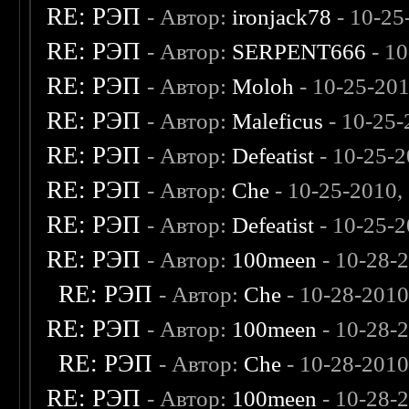
RE: РЭП
- Автор:
ironjack78
- 10-25
RE: РЭП
- Автор:
SERPENT666
- 10
RE: РЭП
- Автор:
Moloh
- 10-25-20
RE: РЭП
- Автор:
Maleficus
- 10-25-
RE: РЭП
- Автор:
Defeatist
- 10-25-2
RE: РЭП
- Автор:
Che
- 10-25-2010,
RE: РЭП
- Автор:
Defeatist
- 10-25-2
RE: РЭП
- Автор:
100meen
- 10-28-
RE: РЭП
- Автор:
Che
- 10-28-2010
RE: РЭП
- Автор:
100meen
- 10-28-
RE: РЭП
- Автор:
Che
- 10-28-2010
RE: РЭП
- Автор:
100meen
- 10-28-