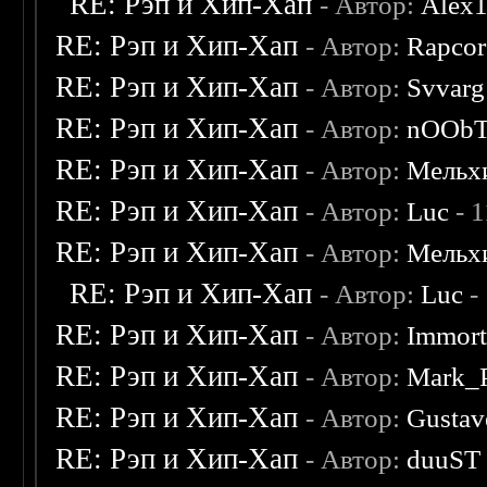
RE: Рэп и Хип-Хап
- Автор:
Alex
RE: Рэп и Хип-Хап
- Автор:
Rapco
RE: Рэп и Хип-Хап
- Автор:
Svvarg
RE: Рэп и Хип-Хап
- Автор:
nOOb
RE: Рэп и Хип-Хап
- Автор:
Мельх
RE: Рэп и Хип-Хап
- Автор:
Luc
- 
RE: Рэп и Хип-Хап
- Автор:
Мельх
RE: Рэп и Хип-Хап
- Автор:
Luc
-
RE: Рэп и Хип-Хап
- Автор:
Immort
RE: Рэп и Хип-Хап
- Автор:
Mark_P
RE: Рэп и Хип-Хап
- Автор:
Gustav
RE: Рэп и Хип-Хап
- Автор:
duuST