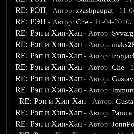
RE: РЭП
- Автор:
zzashpaupat
- 11-0
RE: РЭП
- Автор:
Che
- 11-04-2010,
RE: Рэп и Хип-Хап
- Автор:
Svvarg
RE: Рэп и Хип-Хап
- Автор:
maks2
RE: Рэп и Хип-Хап
- Автор:
ironja
RE: Рэп и Хип-Хап
- Автор:
Che
- 
RE: Рэп и Хип-Хап
- Автор:
Gustav
RE: Рэп и Хип-Хап
- Автор:
Immort
RE: Рэп и Хип-Хап
- Автор:
Gusta
RE: Рэп и Хип-Хап
- Автор:
Panica
RE: Рэп и Хип-Хап
- Автор:
JonnP