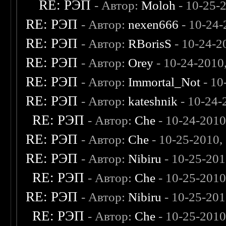
RE: РЭП
- Автор:
Moloh
- 10-25-
RE: РЭП
- Автор:
nexen666
- 10-24-
RE: РЭП
- Автор:
RBorisS
- 10-24-2
RE: РЭП
- Автор:
Orey
- 10-24-2010
RE: РЭП
- Автор:
Immortal_Not
- 10
RE: РЭП
- Автор:
kateshnik
- 10-24-
RE: РЭП
- Автор:
Che
- 10-24-2010
RE: РЭП
- Автор:
Che
- 10-25-2010,
RE: РЭП
- Автор:
Nibiru
- 10-25-201
RE: РЭП
- Автор:
Che
- 10-25-2010
RE: РЭП
- Автор:
Nibiru
- 10-25-201
RE: РЭП
- Автор:
Che
- 10-25-2010