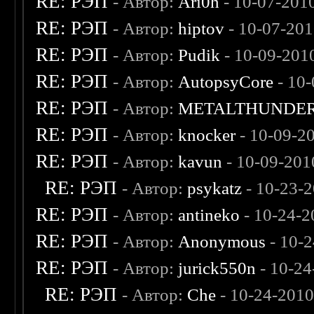
RE: РЭП
- Автор:
Ari0h
- 10-07-201
RE: РЭП
- Автор:
hiptov
- 10-07-201
RE: РЭП
- Автор:
Pudik
- 10-09-201
RE: РЭП
- Автор:
AutopsyCore
- 10
RE: РЭП
- Автор:
METALTHUNDE
RE: РЭП
- Автор:
knocker
- 10-09-2
RE: РЭП
- Автор:
kavun
- 10-09-201
RE: РЭП
- Автор:
psykatz
- 10-23-
RE: РЭП
- Автор:
antineko
- 10-24-2
RE: РЭП
- Автор:
Anonymous
- 10-
RE: РЭП
- Автор:
jurick550n
- 10-24
RE: РЭП
- Автор:
Che
- 10-24-2010