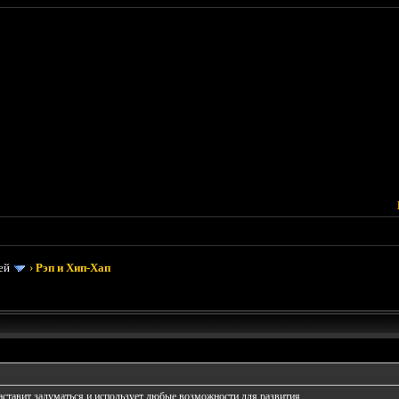
ей
›
Рэп и Хип-Хап
аставит задуматься и использует любые возможности для развития.