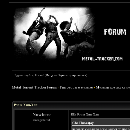
Здравствуйте, Гость! (
Вход
—
Зарегистрироваться
)
Metal Torrent Tracker Forum
›
Разговоры о музыке
›
Музыка других стил
Голосов: 11 - Средняя оценка: 2.36
1
2
3
4
5
Рэп и Хип-Хап
Nowhere
RE: Рэп и Хип-Хап
Unregistered
Che Писал(а):
человек умный во всем найдет то что з