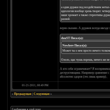
а одни дураки под воздействием метал
идеологии вообще хрень творят. четве
наше хромает а также стереотипы дурац
разной.
верно сказано. А дураков всегда ивезде х
duuST Писал(а):
Nowhere Писал(а):
Может ты о нем просто ничего толком
Ололо, щас чушь порешь, ничего же не 
А кто себя ограничивает? Я воспринимаю
деструктивщина. Например сравнение с 
абсолютно здоров (это лишь пример).
01-21-2011, 08:49 PM
«
Предыдущая
|
Следующая
»
Сообщения в этой теме