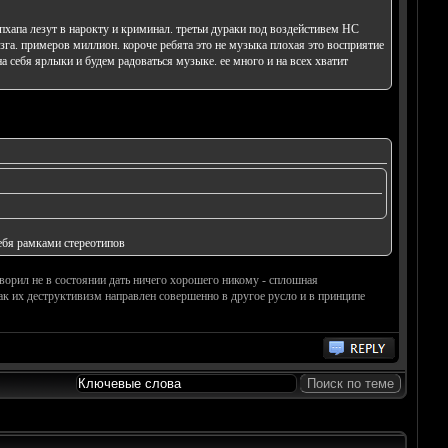
хапа лезут в нарокту и криминал. третьи дураки под воздейстивем НС
га. примеров миллион. короче ребята это не музыка плохая это восприятие
на себя ярлыки и будем радоваться музыке. ее много и на всех хватит
себя рамками стереотипов
оворил не в состоянии дать ничего хорошего никому - сплошная
ак их деструктивизм направлен совершенно в другое русло и в принципе