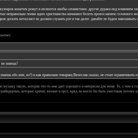
-кумиров кошечек режут и являются якобы сатанистами. другие дураки под влиянием хип
ртые неправильно поняв идею христианства начинают болеть провославием головного моз
кие дескать металлист не должен слушать рэп и так далее. давайте не будем навешивать 
ватает.
 не знаешь?
знаешь обо мне, нэ?) и как правильно товарищ Вячеслав сказал, не стоит ограничивать 
 музыку такую, которая что-то мне дает хорошего и интересна для меня. То, о чем я г
грайндерами, которые кричат, визжат и орут, вряд ли могло бы быть уместным потому к