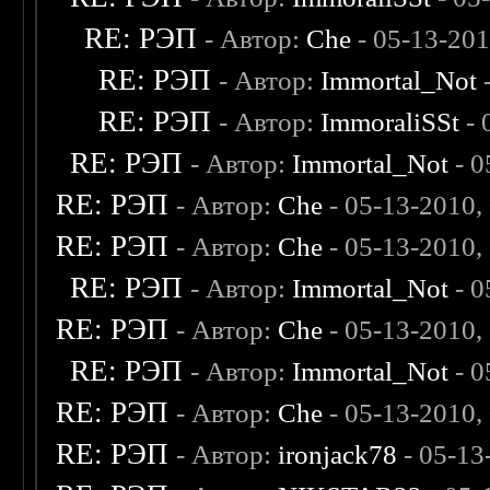
RE: РЭП
- Автор:
Che
- 05-13-201
RE: РЭП
- Автор:
Immortal_Not
-
RE: РЭП
- Автор:
ImmoraliSSt
- 
RE: РЭП
- Автор:
Immortal_Not
- 0
RE: РЭП
- Автор:
Che
- 05-13-2010,
RE: РЭП
- Автор:
Che
- 05-13-2010,
RE: РЭП
- Автор:
Immortal_Not
- 0
RE: РЭП
- Автор:
Che
- 05-13-2010,
RE: РЭП
- Автор:
Immortal_Not
- 0
RE: РЭП
- Автор:
Che
- 05-13-2010,
RE: РЭП
- Автор:
ironjack78
- 05-13