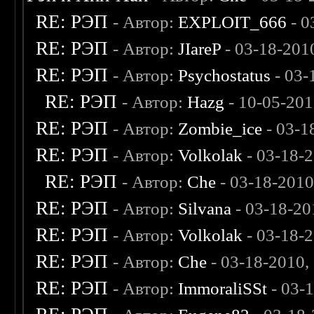
RE: РЭП
- Автор:
EXPLOIT_666
- 0
RE: РЭП
- Автор:
JIareP
- 03-18-201
RE: РЭП
- Автор:
Psychostatus
- 03-
RE: РЭП
- Автор:
Hazg
- 10-05-201
RE: РЭП
- Автор:
Zombie_ice
- 03-1
RE: РЭП
- Автор:
Volkolak
- 03-18-
RE: РЭП
- Автор:
Che
- 03-18-2010
RE: РЭП
- Автор:
Silvana
- 03-18-20
RE: РЭП
- Автор:
Volkolak
- 03-18-
RE: РЭП
- Автор:
Che
- 03-18-2010,
RE: РЭП
- Автор:
ImmoraliSSt
- 03-