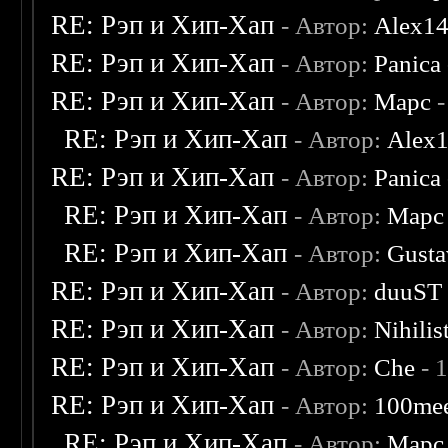
RE: Рэп и Хип-Хап
- Автор:
Alex1
RE: Рэп и Хип-Хап
- Автор:
Panica
RE: Рэп и Хип-Хап
- Автор:
Марс
-
RE: Рэп и Хип-Хап
- Автор:
Alex
RE: Рэп и Хип-Хап
- Автор:
Panica
RE: Рэп и Хип-Хап
- Автор:
Марс
RE: Рэп и Хип-Хап
- Автор:
Gusta
RE: Рэп и Хип-Хап
- Автор:
duuST
RE: Рэп и Хип-Хап
- Автор:
Nihilis
RE: Рэп и Хип-Хап
- Автор:
Che
- 
RE: Рэп и Хип-Хап
- Автор:
100me
RE: Рэп и Хип-Хап
- Автор:
Марс