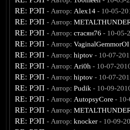
RE: РЭП
- Автор:
Alex14
- 10-05-20
RE: РЭП
- Автор:
METALTHUNDE
RE: РЭП
- Автор:
стасян76
- 10-05-
RE: РЭП
- Автор:
VaginalGemmorOI
RE: РЭП
- Автор:
hiptov
- 10-07-20
RE: РЭП
- Автор:
Ari0h
- 10-07-201
RE: РЭП
- Автор:
hiptov
- 10-07-201
RE: РЭП
- Автор:
Pudik
- 10-09-201
RE: РЭП
- Автор:
AutopsyCore
- 10
RE: РЭП
- Автор:
METALTHUNDE
RE: РЭП
- Автор:
knocker
- 10-09-2