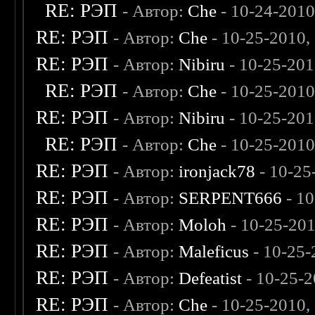
RE: РЭП
- Автор:
Che
- 10-24-2010
RE: РЭП
- Автор:
Che
- 10-25-2010,
RE: РЭП
- Автор:
Nibiru
- 10-25-201
RE: РЭП
- Автор:
Che
- 10-25-2010
RE: РЭП
- Автор:
Nibiru
- 10-25-201
RE: РЭП
- Автор:
Che
- 10-25-2010
RE: РЭП
- Автор:
ironjack78
- 10-25
RE: РЭП
- Автор:
SERPENT666
- 10
RE: РЭП
- Автор:
Moloh
- 10-25-20
RE: РЭП
- Автор:
Maleficus
- 10-25-
RE: РЭП
- Автор:
Defeatist
- 10-25-2
RE: РЭП
- Автор:
Che
- 10-25-2010,