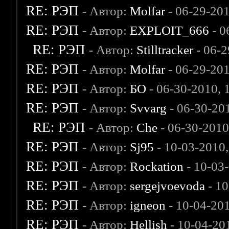
RE: РЭП
- Автор:
Molfar
- 06-29-20
RE: РЭП
- Автор:
EXPLOIT_666
- 0
RE: РЭП
- Автор:
Stilltracker
- 06-2
RE: РЭП
- Автор:
Molfar
- 06-29-20
RE: РЭП
- Автор:
БО
- 06-30-2010,
RE: РЭП
- Автор:
Svvarg
- 06-30-20
RE: РЭП
- Автор:
Che
- 06-30-2010
RE: РЭП
- Автор:
Sj95
- 10-03-2010
RE: РЭП
- Автор:
Rockation
- 10-03
RE: РЭП
- Автор:
sergejvoevoda
- 10
RE: РЭП
- Автор:
igneon
- 10-04-20
RE: РЭП
- Автор:
Hellish
- 10-04-20