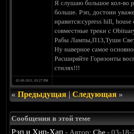
Я слушаю большое кол-во р
больше. Рэп, достоин уваж
нравится:cypress hill, house
совместные треки с Obituar
Рабы Лампы,П13,Туши Свет,
Ну наверное самое основное
Расширяйте Горизонты восп
стилях!!!
02-09-2011, 03:27 PM
«
Предыдущая
|
Следующая
»
Сообщения в этой теме
Рэп и Хип-Хап
- Автор:
Che
- 03-18-