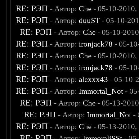
RE: РЭП
- Автор:
Che
- 05-10-2010,
RE: РЭП
- Автор:
duuST
- 05-10-20
RE: РЭП
- Автор:
Che
- 05-10-2010
RE: РЭП
- Автор:
ironjack78
- 05-10
RE: РЭП
- Автор:
Che
- 05-10-2010,
RE: РЭП
- Автор:
ironjack78
- 05-10
RE: РЭП
- Автор:
alexxx43
- 05-10-
RE: РЭП
- Автор:
Immortal_Not
- 05
RE: РЭП
- Автор:
Che
- 05-13-201
RE: РЭП
- Автор:
Immortal_Not
- 
RE: РЭП
- Автор:
Che
- 05-13-2010,
RE: РЭП
- Автор:
ImmoraliSSt
- 05