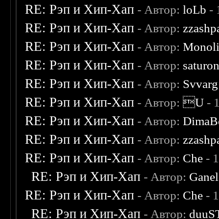
RE: Рэп и Хип-Хап
- Автор:
loLb
- 
RE: Рэп и Хип-Хап
- Автор:
zzashp
RE: Рэп и Хип-Хап
- Автор:
Monoli
RE: Рэп и Хип-Хап
- Автор:
saturo
RE: Рэп и Хип-Хап
- Автор:
Svvarg
RE: Рэп и Хип-Хап
- Автор:
U
- 
RE: Рэп и Хип-Хап
- Автор:
DimaB
RE: Рэп и Хип-Хап
- Автор:
zzashp
RE: Рэп и Хип-Хап
- Автор:
Che
- 
RE: Рэп и Хип-Хап
- Автор:
Gane
RE: Рэп и Хип-Хап
- Автор:
Che
- 
RE: Рэп и Хип-Хап
- Автор:
duuS