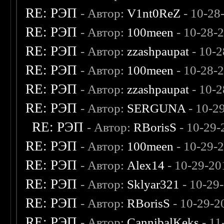
RE: РЭП
- Автор:
V1nt0ReZ
- 10-28
RE: РЭП
- Автор:
100meen
- 10-28-
RE: РЭП
- Автор:
zzashpaupat
- 10-2
RE: РЭП
- Автор:
100meen
- 10-28-
RE: РЭП
- Автор:
zzashpaupat
- 10-2
RE: РЭП
- Автор:
SERGUNA
- 10-2
RE: РЭП
- Автор:
RBorisS
- 10-29-
RE: РЭП
- Автор:
100meen
- 10-29-
RE: РЭП
- Автор:
Alex14
- 10-29-20
RE: РЭП
- Автор:
Sklyar321
- 10-29
RE: РЭП
- Автор:
RBorisS
- 10-29-2
RE: РЭП
- Автор:
CannibalKeks
- 11