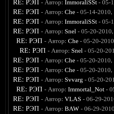
RE: РЭП
- Автор:
ImmoraliSSt
- 05-
RE: РЭП
- Автор:
Che
- 05-14-2010,
RE: РЭП
- Автор:
ImmoraliSSt
- 05-
RE: РЭП
- Автор:
Snel
- 05-20-2010
RE: РЭП
- Автор:
Che
- 05-20-201
RE: РЭП
- Автор:
Snel
- 05-20-20
RE: РЭП
- Автор:
Che
- 05-20-2010,
RE: РЭП
- Автор:
Che
- 05-20-2010,
RE: РЭП
- Автор:
Svvarg
- 05-20-20
RE: РЭП
- Автор:
Immortal_Not
- 0
RE: РЭП
- Автор:
VLAS
- 06-29-201
RE: РЭП
- Автор:
BAW
- 06-29-201