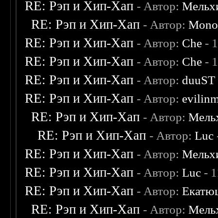
RE: Рэп и Хип-Хап
- Автор:
Мельх
RE: Рэп и Хип-Хап
- Автор:
Monol
RE: Рэп и Хип-Хап
- Автор:
Che
- 
RE: Рэп и Хип-Хап
- Автор:
Che
- 
RE: Рэп и Хип-Хап
- Автор:
duuST
RE: Рэп и Хип-Хап
- Автор:
evilin
RE: Рэп и Хип-Хап
- Автор:
Мель
RE: Рэп и Хип-Хап
- Автор:
Luc
RE: Рэп и Хип-Хап
- Автор:
Мельх
RE: Рэп и Хип-Хап
- Автор:
Luc
- 1
RE: Рэп и Хип-Хап
- Автор:
Екатю
RE: Рэп и Хип-Хап
- Автор:
Мель