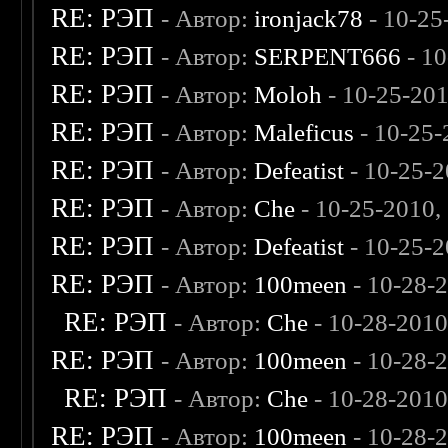
RE: РЭП
- Автор:
ironjack78
- 10-25
RE: РЭП
- Автор:
SERPENT666
- 10
RE: РЭП
- Автор:
Moloh
- 10-25-20
RE: РЭП
- Автор:
Maleficus
- 10-25-
RE: РЭП
- Автор:
Defeatist
- 10-25-2
RE: РЭП
- Автор:
Che
- 10-25-2010,
RE: РЭП
- Автор:
Defeatist
- 10-25-2
RE: РЭП
- Автор:
100meen
- 10-28-
RE: РЭП
- Автор:
Che
- 10-28-2010
RE: РЭП
- Автор:
100meen
- 10-28-
RE: РЭП
- Автор:
Che
- 10-28-2010
RE: РЭП
- Автор:
100meen
- 10-28-