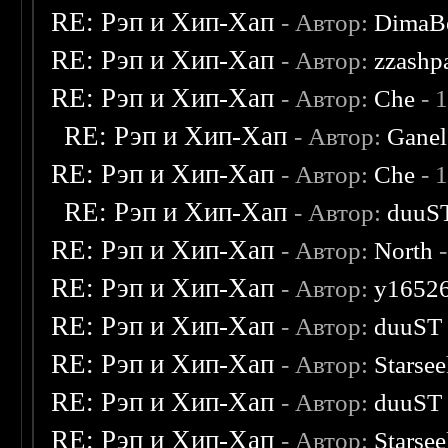
RE: Рэп и Хип-Хап
- Автор:
DimaB
RE: Рэп и Хип-Хап
- Автор:
zzashp
RE: Рэп и Хип-Хап
- Автор:
Che
- 
RE: Рэп и Хип-Хап
- Автор:
Gane
RE: Рэп и Хип-Хап
- Автор:
Che
- 
RE: Рэп и Хип-Хап
- Автор:
duuS
RE: Рэп и Хип-Хап
- Автор:
North
-
RE: Рэп и Хип-Хап
- Автор:
y1652
RE: Рэп и Хип-Хап
- Автор:
duuST
RE: Рэп и Хип-Хап
- Автор:
Starsee
RE: Рэп и Хип-Хап
- Автор:
duuST
RE: Рэп и Хип-Хап
- Автор:
Starsee