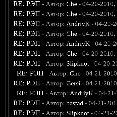
RE: РЭП
- Автор:
Che
- 04-20-2010,
RE: РЭП
- Автор:
Che
- 04-20-2010,
RE: РЭП
- Автор:
AndriyK
- 04-20-2
RE: РЭП
- Автор:
Che
- 04-20-2010,
RE: РЭП
- Автор:
AndriyK
- 04-20-2
RE: РЭП
- Автор:
Che
- 04-20-2010,
RE: РЭП
- Автор:
Slipknot
- 04-20-2
RE: РЭП
- Автор:
Che
- 04-21-201
RE: РЭП
- Автор:
Gersi
- 04-21-2010
RE: РЭП
- Автор:
AndriyK
- 04-21
RE: РЭП
- Автор:
bastad
- 04-21-201
RE: РЭП
- Автор:
Slipknot
- 04-21-2