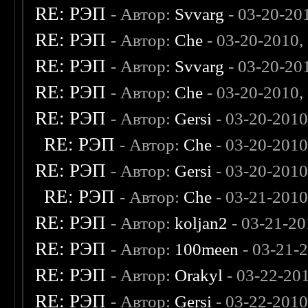
RE: РЭП
- Автор:
Svvarg
- 03-20-20
RE: РЭП
- Автор:
Che
- 03-20-2010,
RE: РЭП
- Автор:
Svvarg
- 03-20-20
RE: РЭП
- Автор:
Che
- 03-20-2010,
RE: РЭП
- Автор:
Gersi
- 03-20-2010
RE: РЭП
- Автор:
Che
- 03-20-2010
RE: РЭП
- Автор:
Gersi
- 03-20-2010
RE: РЭП
- Автор:
Che
- 03-21-201
RE: РЭП
- Автор:
koljan2
- 03-21-20
RE: РЭП
- Автор:
100meen
- 03-21-
RE: РЭП
- Автор:
Orakyl
- 03-22-20
RE: РЭП
- Автор:
Gersi
- 03-22-2010