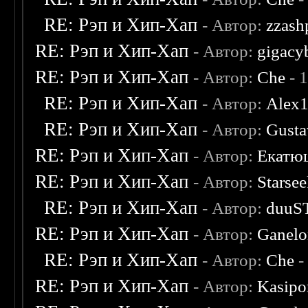
RE: Рэп и Хип-Хап
- Автор:
zzash
RE: Рэп и Хип-Хап
- Автор:
gigacy
RE: Рэп и Хип-Хап
- Автор:
Che
- 
RE: Рэп и Хип-Хап
- Автор:
Alex
RE: Рэп и Хип-Хап
- Автор:
Gusta
RE: Рэп и Хип-Хап
- Автор:
Екатю
RE: Рэп и Хип-Хап
- Автор:
Starsee
RE: Рэп и Хип-Хап
- Автор:
duuS
RE: Рэп и Хип-Хап
- Автор:
Ganel
RE: Рэп и Хип-Хап
- Автор:
Che
-
RE: Рэп и Хип-Хап
- Автор:
Kasipo