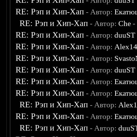
RE: Рэп и Хип-Хап
- Автор:
duuST
RE: Рэп и Хип-Хап
- Автор:
Екатю
RE: Рэп и Хип-Хап
- Автор:
Che
-
RE: Рэп и Хип-Хап
- Автор:
duuST
RE: Рэп и Хип-Хап
- Автор:
Alex1
RE: Рэп и Хип-Хап
- Автор:
Svast
RE: Рэп и Хип-Хап
- Автор:
duuST
RE: Рэп и Хип-Хап
- Автор:
Екатю
RE: Рэп и Хип-Хап
- Автор:
Екатю
RE: Рэп и Хип-Хап
- Автор:
Alex
RE: Рэп и Хип-Хап
- Автор:
Екатю
RE: Рэп и Хип-Хап
- Автор:
duuS