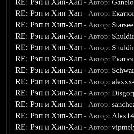
RE: Рэп и Хип-Хап
- Автор:
Ganel
RE: Рэп и Хип-Хап
- Автор:
Екатю
RE: Рэп и Хип-Хап
- Автор:
Starsee
RE: Рэп и Хип-Хап
- Автор:
Shuldi
RE: Рэп и Хип-Хап
- Автор:
Shuldi
RE: Рэп и Хип-Хап
- Автор:
Екатю
RE: Рэп и Хип-Хап
- Автор:
Schwar
RE: Рэп и Хип-Хап
- Автор:
alexxx
RE: Рэп и Хип-Хап
- Автор:
Disgor
RE: Рэп и Хип-Хап
- Автор:
sanche
RE: Рэп и Хип-Хап
- Автор:
Alex1
RE: Рэп и Хип-Хап
- Автор:
vipmel