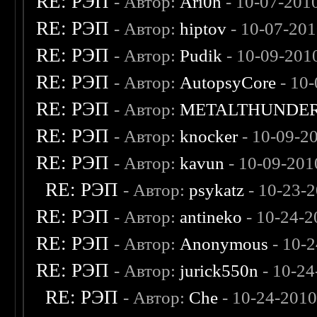
RE: РЭП
- Автор:
Ari0h
- 10-07-201
RE: РЭП
- Автор:
hiptov
- 10-07-201
RE: РЭП
- Автор:
Pudik
- 10-09-201
RE: РЭП
- Автор:
AutopsyCore
- 10
RE: РЭП
- Автор:
METALTHUNDE
RE: РЭП
- Автор:
knocker
- 10-09-2
RE: РЭП
- Автор:
kavun
- 10-09-201
RE: РЭП
- Автор:
psykatz
- 10-23-
RE: РЭП
- Автор:
antineko
- 10-24-2
RE: РЭП
- Автор:
Anonymous
- 10-
RE: РЭП
- Автор:
jurick550n
- 10-24
RE: РЭП
- Автор:
Che
- 10-24-2010