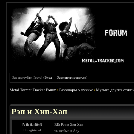
Здравствуйте, Гость! (
Вход
—
Зарегистрироваться
)
Metal Torrent Tracker Forum
›
Разговоры о музыке
›
Музыка других стиле
: 2.36
Рэп и Хип-Хап
Nikita666
RE: Рэп и Хип-Хап
Unregistered
ты не был в Аду