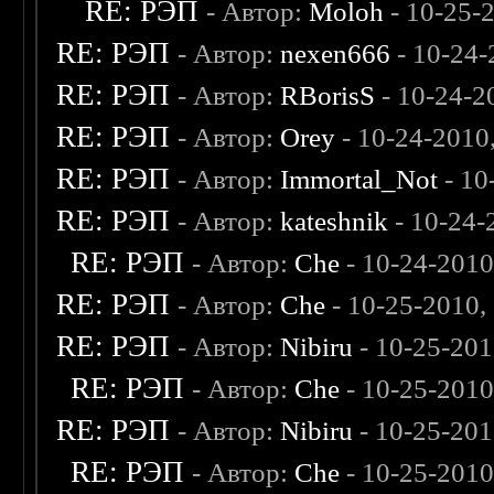
RE: РЭП
- Автор:
Moloh
- 10-25-
RE: РЭП
- Автор:
nexen666
- 10-24-
RE: РЭП
- Автор:
RBorisS
- 10-24-2
RE: РЭП
- Автор:
Orey
- 10-24-2010
RE: РЭП
- Автор:
Immortal_Not
- 10
RE: РЭП
- Автор:
kateshnik
- 10-24-
RE: РЭП
- Автор:
Che
- 10-24-2010
RE: РЭП
- Автор:
Che
- 10-25-2010,
RE: РЭП
- Автор:
Nibiru
- 10-25-201
RE: РЭП
- Автор:
Che
- 10-25-2010
RE: РЭП
- Автор:
Nibiru
- 10-25-201
RE: РЭП
- Автор:
Che
- 10-25-2010