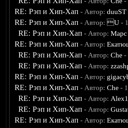
RE: Рэп и Хип-Хап
- Автор:
Che
-
RE: Рэп и Хип-Хап
- Автор:
duuST
RE: Рэп и Хип-Хап
- Автор:
U
- 
RE: Рэп и Хип-Хап
- Автор:
Марс
RE: Рэп и Хип-Хап
- Автор:
Екатю
RE: Рэп и Хип-Хап
- Автор:
Che
-
RE: Рэп и Хип-Хап
- Автор:
zzash
RE: Рэп и Хип-Хап
- Автор:
gigacy
RE: Рэп и Хип-Хап
- Автор:
Che
- 
RE: Рэп и Хип-Хап
- Автор:
Alex
RE: Рэп и Хип-Хап
- Автор:
Gusta
RE: Рэп и Хип-Хап
- Автор:
Екатю