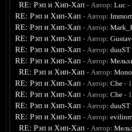
RE: Рэп и Хип-Хап
- Автор:
Luc
-
RE: Рэп и Хип-Хап
- Автор:
Immort
RE: Рэп и Хип-Хап
- Автор:
Mark_P
RE: Рэп и Хип-Хап
- Автор:
Gustav
RE: Рэп и Хип-Хап
- Автор:
duuST
RE: Рэп и Хип-Хап
- Автор:
Мельх
RE: Рэп и Хип-Хап
- Автор:
Monol
RE: Рэп и Хип-Хап
- Автор:
Che
- 
RE: Рэп и Хип-Хап
- Автор:
Che
- 
RE: Рэп и Хип-Хап
- Автор:
duuST
RE: Рэп и Хип-Хап
- Автор:
evilin
RE: Рэп и Хип-Хап
- Автор:
Мель