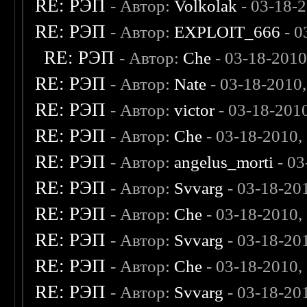
RE: РЭП
- Автор:
Volkolak
- 03-18-
RE: РЭП
- Автор:
EXPLOIT_666
- 0
RE: РЭП
- Автор:
Che
- 03-18-2010
RE: РЭП
- Автор:
Nate
- 03-18-2010
RE: РЭП
- Автор:
victor
- 03-18-201
RE: РЭП
- Автор:
Che
- 03-18-2010,
RE: РЭП
- Автор:
angelus_morti
- 03
RE: РЭП
- Автор:
Svvarg
- 03-18-20
RE: РЭП
- Автор:
Che
- 03-18-2010,
RE: РЭП
- Автор:
Svvarg
- 03-18-20
RE: РЭП
- Автор:
Che
- 03-18-2010,
RE: РЭП
- Автор:
Svvarg
- 03-18-20