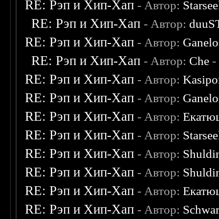
RE: Рэп и Хип-Хап
- Автор:
Starsee
RE: Рэп и Хип-Хап
- Автор:
duuS
RE: Рэп и Хип-Хап
- Автор:
Ganel
RE: Рэп и Хип-Хап
- Автор:
Che
-
RE: Рэп и Хип-Хап
- Автор:
Kasipo
RE: Рэп и Хип-Хап
- Автор:
Ganel
RE: Рэп и Хип-Хап
- Автор:
Екатю
RE: Рэп и Хип-Хап
- Автор:
Starsee
RE: Рэп и Хип-Хап
- Автор:
Shuldi
RE: Рэп и Хип-Хап
- Автор:
Shuldi
RE: Рэп и Хип-Хап
- Автор:
Екатю
RE: Рэп и Хип-Хап
- Автор:
Schwar