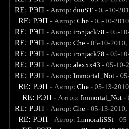
RE: РЭП
- Автор:
duuST
- 05-10-20
RE: РЭП
- Автор:
Che
- 05-10-2010
RE: РЭП
- Автор:
ironjack78
- 05-10
RE: РЭП
- Автор:
Che
- 05-10-2010,
RE: РЭП
- Автор:
ironjack78
- 05-10
RE: РЭП
- Автор:
alexxx43
- 05-10-
RE: РЭП
- Автор:
Immortal_Not
- 05
RE: РЭП
- Автор:
Che
- 05-13-201
RE: РЭП
- Автор:
Immortal_Not
- 
RE: РЭП
- Автор:
Che
- 05-13-2010,
RE: РЭП
- Автор:
ImmoraliSSt
- 05