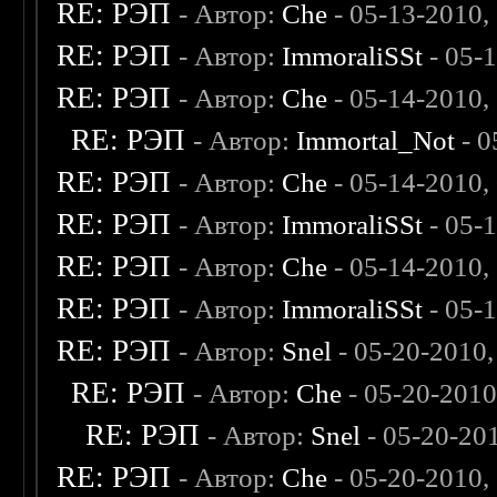
RE: РЭП
- Автор:
Che
- 05-13-2010,
RE: РЭП
- Автор:
ImmoraliSSt
- 05-
RE: РЭП
- Автор:
Che
- 05-14-2010,
RE: РЭП
- Автор:
Immortal_Not
- 0
RE: РЭП
- Автор:
Che
- 05-14-2010,
RE: РЭП
- Автор:
ImmoraliSSt
- 05-
RE: РЭП
- Автор:
Che
- 05-14-2010,
RE: РЭП
- Автор:
ImmoraliSSt
- 05-
RE: РЭП
- Автор:
Snel
- 05-20-2010
RE: РЭП
- Автор:
Che
- 05-20-201
RE: РЭП
- Автор:
Snel
- 05-20-20
RE: РЭП
- Автор:
Che
- 05-20-2010,