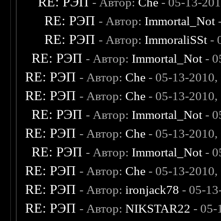
RE: РЭП
- Автор:
Che
- 05-13-201
RE: РЭП
- Автор:
Immortal_Not
-
RE: РЭП
- Автор:
ImmoraliSSt
- 
RE: РЭП
- Автор:
Immortal_Not
- 0
RE: РЭП
- Автор:
Che
- 05-13-2010,
RE: РЭП
- Автор:
Che
- 05-13-2010,
RE: РЭП
- Автор:
Immortal_Not
- 0
RE: РЭП
- Автор:
Che
- 05-13-2010,
RE: РЭП
- Автор:
Immortal_Not
- 0
RE: РЭП
- Автор:
Che
- 05-13-2010,
RE: РЭП
- Автор:
ironjack78
- 05-13
RE: РЭП
- Автор:
NIKSTAR22
- 05-