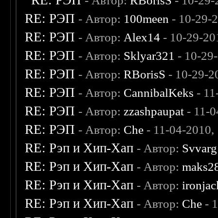
RE: РЭП
- Автор:
RBorisS
- 10-29-
RE: РЭП
- Автор:
100meen
- 10-29-
RE: РЭП
- Автор:
Alex14
- 10-29-20
RE: РЭП
- Автор:
Sklyar321
- 10-29
RE: РЭП
- Автор:
RBorisS
- 10-29-2
RE: РЭП
- Автор:
CannibalKeks
- 11
RE: РЭП
- Автор:
zzashpaupat
- 11-0
RE: РЭП
- Автор:
Che
- 11-04-2010,
RE: Рэп и Хип-Хап
- Автор:
Svvarg
RE: Рэп и Хип-Хап
- Автор:
maks2
RE: Рэп и Хип-Хап
- Автор:
ironja
RE: Рэп и Хип-Хап
- Автор:
Che
- 