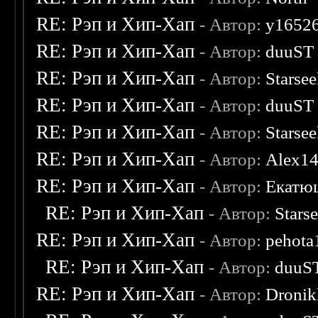
RE: Рэп и Хип-Хап
- Автор:
y1652
RE: Рэп и Хип-Хап
- Автор:
duuST
RE: Рэп и Хип-Хап
- Автор:
Starsee
RE: Рэп и Хип-Хап
- Автор:
duuST
RE: Рэп и Хип-Хап
- Автор:
Starsee
RE: Рэп и Хип-Хап
- Автор:
Alex1
RE: Рэп и Хип-Хап
- Автор:
Екатю
RE: Рэп и Хип-Хап
- Автор:
Stars
RE: Рэп и Хип-Хап
- Автор:
pehota
RE: Рэп и Хип-Хап
- Автор:
duuS
RE: Рэп и Хип-Хап
- Автор:
Dronik