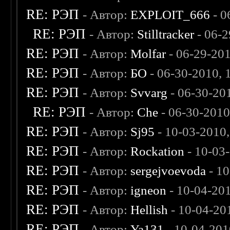
RE: РЭП
- Автор:
EXPLOIT_666
- 0
RE: РЭП
- Автор:
Stilltracker
- 06-2
RE: РЭП
- Автор:
Molfar
- 06-29-20
RE: РЭП
- Автор:
БО
- 06-30-2010,
RE: РЭП
- Автор:
Svvarg
- 06-30-20
RE: РЭП
- Автор:
Che
- 06-30-2010
RE: РЭП
- Автор:
Sj95
- 10-03-2010
RE: РЭП
- Автор:
Rockation
- 10-03
RE: РЭП
- Автор:
sergejvoevoda
- 10
RE: РЭП
- Автор:
igneon
- 10-04-20
RE: РЭП
- Автор:
Hellish
- 10-04-20
RE: РЭП
- Автор:
Ya131
- 10-04-201