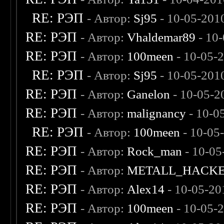
RE: РЭП
- Автор:
Sj95
- 10-05-201
RE: РЭП
- Автор:
Vhaldemar89
- 10
RE: РЭП
- Автор:
100meen
- 10-05-
RE: РЭП
- Автор:
Sj95
- 10-05-201
RE: РЭП
- Автор:
Ganelon
- 10-05-2
RE: РЭП
- Автор:
malignancy
- 10-0
RE: РЭП
- Автор:
100meen
- 10-05
RE: РЭП
- Автор:
Rock_man
- 10-05
RE: РЭП
- Автор:
METALL_HACK
RE: РЭП
- Автор:
Alex14
- 10-05-20
RE: РЭП
- Автор:
100meen
- 10-05-