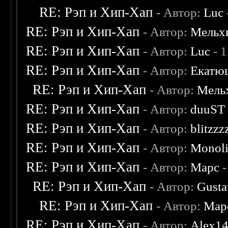
RE: Рэп и Хип-Хап
- Автор:
Luc
RE: Рэп и Хип-Хап
- Автор:
Мельх
RE: Рэп и Хип-Хап
- Автор:
Luc
- 1
RE: Рэп и Хип-Хап
- Автор:
Екатю
RE: Рэп и Хип-Хап
- Автор:
Мель
RE: Рэп и Хип-Хап
- Автор:
duuST
RE: Рэп и Хип-Хап
- Автор:
blitzzz
RE: Рэп и Хип-Хап
- Автор:
Monoli
RE: Рэп и Хип-Хап
- Автор:
Марс
-
RE: Рэп и Хип-Хап
- Автор:
Gusta
RE: Рэп и Хип-Хап
- Автор:
Мар
RE: Рэп и Хип-Хап
- Автор:
Alex1