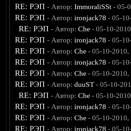
RE: РЭП
- Автор:
ImmoraliSSt
- 05-
RE: РЭП
- Автор:
ironjack78
- 05-10
RE: РЭП
- Автор:
Che
- 05-10-2010
RE: РЭП
- Автор:
ironjack78
- 05-10
RE: РЭП
- Автор:
Che
- 05-10-2010,
RE: РЭП
- Автор:
ironjack78
- 05-10
RE: РЭП
- Автор:
Che
- 05-10-2010,
RE: РЭП
- Автор:
duuST
- 05-10-20
RE: РЭП
- Автор:
Che
- 05-10-2010
RE: РЭП
- Автор:
ironjack78
- 05-10
RE: РЭП
- Автор:
Che
- 05-10-2010,
RE: РЭП
- Автор:
ironjack78
- 05-10