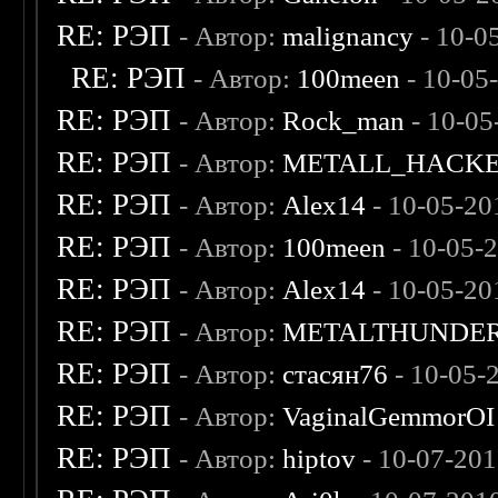
RE: РЭП
- Автор:
malignancy
- 10-0
RE: РЭП
- Автор:
100meen
- 10-05
RE: РЭП
- Автор:
Rock_man
- 10-05
RE: РЭП
- Автор:
METALL_HACK
RE: РЭП
- Автор:
Alex14
- 10-05-20
RE: РЭП
- Автор:
100meen
- 10-05-
RE: РЭП
- Автор:
Alex14
- 10-05-20
RE: РЭП
- Автор:
METALTHUNDE
RE: РЭП
- Автор:
стасян76
- 10-05-
RE: РЭП
- Автор:
VaginalGemmorOI
RE: РЭП
- Автор:
hiptov
- 10-07-20