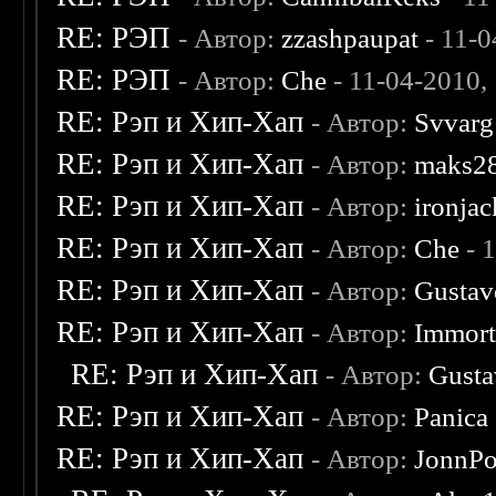
RE: РЭП
- Автор:
zzashpaupat
- 11-0
RE: РЭП
- Автор:
Che
- 11-04-2010,
RE: Рэп и Хип-Хап
- Автор:
Svvarg
RE: Рэп и Хип-Хап
- Автор:
maks2
RE: Рэп и Хип-Хап
- Автор:
ironja
RE: Рэп и Хип-Хап
- Автор:
Che
- 
RE: Рэп и Хип-Хап
- Автор:
Gustav
RE: Рэп и Хип-Хап
- Автор:
Immort
RE: Рэп и Хип-Хап
- Автор:
Gusta
RE: Рэп и Хип-Хап
- Автор:
Panica
RE: Рэп и Хип-Хап
- Автор:
JonnP