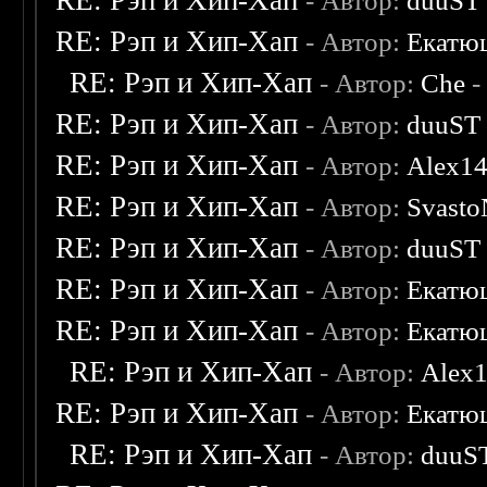
RE: Рэп и Хип-Хап
- Автор:
duuST
RE: Рэп и Хип-Хап
- Автор:
Екатю
RE: Рэп и Хип-Хап
- Автор:
Che
-
RE: Рэп и Хип-Хап
- Автор:
duuST
RE: Рэп и Хип-Хап
- Автор:
Alex1
RE: Рэп и Хип-Хап
- Автор:
Svast
RE: Рэп и Хип-Хап
- Автор:
duuST
RE: Рэп и Хип-Хап
- Автор:
Екатю
RE: Рэп и Хип-Хап
- Автор:
Екатю
RE: Рэп и Хип-Хап
- Автор:
Alex
RE: Рэп и Хип-Хап
- Автор:
Екатю
RE: Рэп и Хип-Хап
- Автор:
duuS