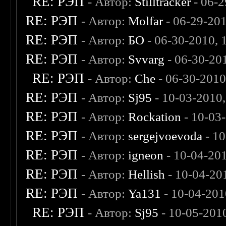
RE: РЭП
- Автор:
Stilltracker
- 06-2
RE: РЭП
- Автор:
Molfar
- 06-29-20
RE: РЭП
- Автор:
БО
- 06-30-2010,
RE: РЭП
- Автор:
Svvarg
- 06-30-20
RE: РЭП
- Автор:
Che
- 06-30-2010
RE: РЭП
- Автор:
Sj95
- 10-03-2010
RE: РЭП
- Автор:
Rockation
- 10-03
RE: РЭП
- Автор:
sergejvoevoda
- 10
RE: РЭП
- Автор:
igneon
- 10-04-20
RE: РЭП
- Автор:
Hellish
- 10-04-20
RE: РЭП
- Автор:
Ya131
- 10-04-201
RE: РЭП
- Автор:
Sj95
- 10-05-201