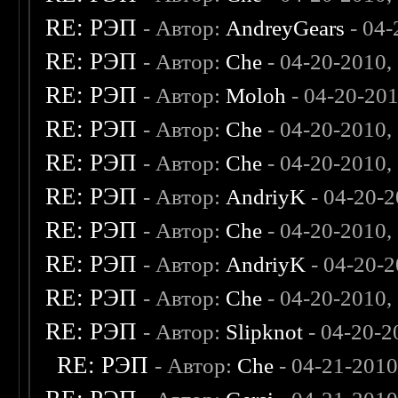
RE: РЭП
- Автор:
AndreyGears
- 04-
RE: РЭП
- Автор:
Che
- 04-20-2010,
RE: РЭП
- Автор:
Moloh
- 04-20-20
RE: РЭП
- Автор:
Che
- 04-20-2010,
RE: РЭП
- Автор:
Che
- 04-20-2010,
RE: РЭП
- Автор:
AndriyK
- 04-20-2
RE: РЭП
- Автор:
Che
- 04-20-2010,
RE: РЭП
- Автор:
AndriyK
- 04-20-2
RE: РЭП
- Автор:
Che
- 04-20-2010,
RE: РЭП
- Автор:
Slipknot
- 04-20-2
RE: РЭП
- Автор:
Che
- 04-21-201