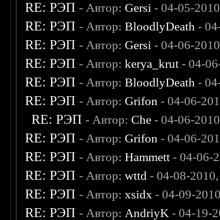
RE: РЭП
- Автор:
Gersi
- 04-05-2010
RE: РЭП
- Автор:
BloodlyDeath
- 04
RE: РЭП
- Автор:
Gersi
- 04-06-2010
RE: РЭП
- Автор:
kerya_krut
- 04-06
RE: РЭП
- Автор:
BloodlyDeath
- 04
RE: РЭП
- Автор:
Grifon
- 04-06-201
RE: РЭП
- Автор:
Che
- 04-06-2010
RE: РЭП
- Автор:
Grifon
- 04-06-201
RE: РЭП
- Автор:
Hammett
- 04-06-
RE: РЭП
- Автор:
wttd
- 04-08-2010
RE: РЭП
- Автор:
xsidx
- 04-09-201
RE: РЭП
- Автор:
AndriyK
- 04-19-