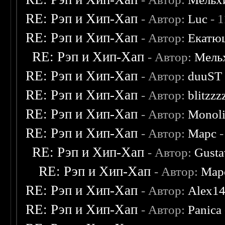
RE: Рэп и Хип-Хап
- Автор:
Luc
- 1
RE: Рэп и Хип-Хап
- Автор:
Екатю
RE: Рэп и Хип-Хап
- Автор:
Мель
RE: Рэп и Хип-Хап
- Автор:
duuST
RE: Рэп и Хип-Хап
- Автор:
blitzzz
RE: Рэп и Хип-Хап
- Автор:
Monoli
RE: Рэп и Хип-Хап
- Автор:
Марс
-
RE: Рэп и Хип-Хап
- Автор:
Gusta
RE: Рэп и Хип-Хап
- Автор:
Мар
RE: Рэп и Хип-Хап
- Автор:
Alex1
RE: Рэп и Хип-Хап
- Автор:
Panica