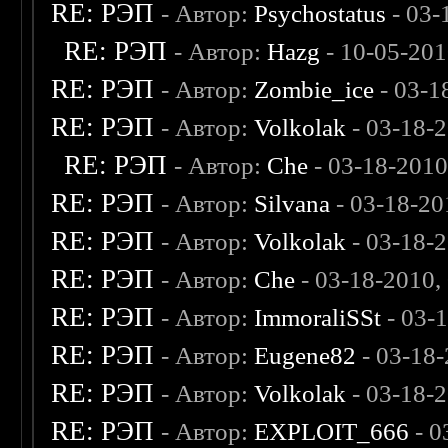
RE: РЭП
- Автор:
Psychostatus
- 03-
RE: РЭП
- Автор:
Hazg
- 10-05-201
RE: РЭП
- Автор:
Zombie_ice
- 03-1
RE: РЭП
- Автор:
Volkolak
- 03-18-
RE: РЭП
- Автор:
Che
- 03-18-2010
RE: РЭП
- Автор:
Silvana
- 03-18-20
RE: РЭП
- Автор:
Volkolak
- 03-18-
RE: РЭП
- Автор:
Che
- 03-18-2010,
RE: РЭП
- Автор:
ImmoraliSSt
- 03-
RE: РЭП
- Автор:
Eugene82
- 03-18
RE: РЭП
- Автор:
Volkolak
- 03-18-
RE: РЭП
- Автор:
EXPLOIT_666
- 0