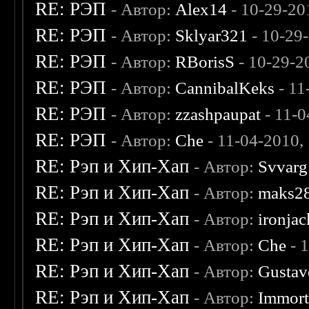
RE: РЭП
- Автор:
Alex14
- 10-29-20
RE: РЭП
- Автор:
Sklyar321
- 10-29
RE: РЭП
- Автор:
RBorisS
- 10-29-2
RE: РЭП
- Автор:
CannibalKeks
- 11
RE: РЭП
- Автор:
zzashpaupat
- 11-0
RE: РЭП
- Автор:
Che
- 11-04-2010,
RE: Рэп и Хип-Хап
- Автор:
Svvarg
RE: Рэп и Хип-Хап
- Автор:
maks2
RE: Рэп и Хип-Хап
- Автор:
ironja
RE: Рэп и Хип-Хап
- Автор:
Che
- 
RE: Рэп и Хип-Хап
- Автор:
Gustav
RE: Рэп и Хип-Хап
- Автор:
Immort