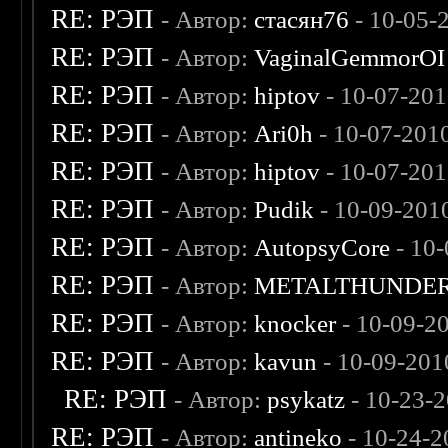
RE: РЭП
- Автор:
стасян76
- 10-05-
RE: РЭП
- Автор:
VaginalGemmorOI
RE: РЭП
- Автор:
hiptov
- 10-07-20
RE: РЭП
- Автор:
Ari0h
- 10-07-201
RE: РЭП
- Автор:
hiptov
- 10-07-201
RE: РЭП
- Автор:
Pudik
- 10-09-201
RE: РЭП
- Автор:
AutopsyCore
- 10
RE: РЭП
- Автор:
METALTHUNDE
RE: РЭП
- Автор:
knocker
- 10-09-2
RE: РЭП
- Автор:
kavun
- 10-09-201
RE: РЭП
- Автор:
psykatz
- 10-23-
RE: РЭП
- Автор:
antineko
- 10-24-2