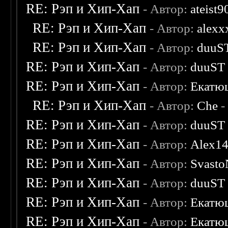
RE: Рэп и Хип-Хап
- Автор:
ateist9
RE: Рэп и Хип-Хап
- Автор:
alexx
RE: Рэп и Хип-Хап
- Автор:
duuS
RE: Рэп и Хип-Хап
- Автор:
duuST
RE: Рэп и Хип-Хап
- Автор:
Екатю
RE: Рэп и Хип-Хап
- Автор:
Che
-
RE: Рэп и Хип-Хап
- Автор:
duuST
RE: Рэп и Хип-Хап
- Автор:
Alex1
RE: Рэп и Хип-Хап
- Автор:
Svast
RE: Рэп и Хип-Хап
- Автор:
duuST
RE: Рэп и Хип-Хап
- Автор:
Екатю
RE: Рэп и Хип-Хап
- Автор:
Екатю