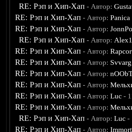
RE: Рэп и Хип-Хап
- Автор:
Gusta
RE: Рэп и Хип-Хап
- Автор:
Panica
RE: Рэп и Хип-Хап
- Автор:
JonnP
RE: Рэп и Хип-Хап
- Автор:
Alex
RE: Рэп и Хип-Хап
- Автор:
Rapco
RE: Рэп и Хип-Хап
- Автор:
Svvarg
RE: Рэп и Хип-Хап
- Автор:
nOOb
RE: Рэп и Хип-Хап
- Автор:
Мельх
RE: Рэп и Хип-Хап
- Автор:
Luc
- 
RE: Рэп и Хип-Хап
- Автор:
Мельх
RE: Рэп и Хип-Хап
- Автор:
Luc
-
RE: Рэп и Хип-Хап
- Автор:
Immort