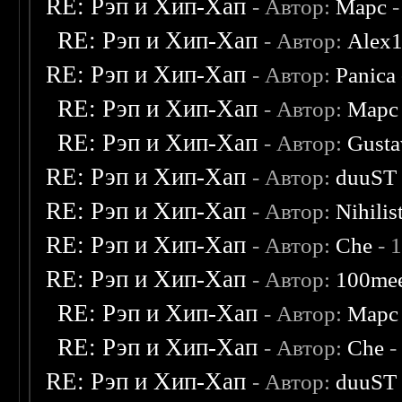
RE: Рэп и Хип-Хап
- Автор:
Марс
-
RE: Рэп и Хип-Хап
- Автор:
Alex
RE: Рэп и Хип-Хап
- Автор:
Panica
RE: Рэп и Хип-Хап
- Автор:
Марс
RE: Рэп и Хип-Хап
- Автор:
Gusta
RE: Рэп и Хип-Хап
- Автор:
duuST
RE: Рэп и Хип-Хап
- Автор:
Nihilis
RE: Рэп и Хип-Хап
- Автор:
Che
- 
RE: Рэп и Хип-Хап
- Автор:
100me
RE: Рэп и Хип-Хап
- Автор:
Марс
RE: Рэп и Хип-Хап
- Автор:
Che
-
RE: Рэп и Хип-Хап
- Автор:
duuST