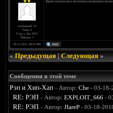
Кроме металла могу послушать електронную музыку, е
Сообщений: 23
Темы: 0
У нас с: Apr 2011
Рейтинг:
0
04-12-2011, 08:05 PM
«
Предыдущая
|
Следующая
»
Сообщения в этой теме
Рэп и Хип-Хап
- Автор:
Che
- 03-18-
RE: РЭП
- Автор:
EXPLOIT_666
- 0
RE: РЭП
- Автор:
JIareP
- 03-18-201