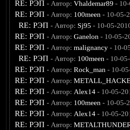
RE: РЭП
- Автор:
Vhaldemar89
- 10
RE: РЭП
- Автор:
100meen
- 10-05-
RE: РЭП
- Автор:
Sj95
- 10-05-201
RE: РЭП
- Автор:
Ganelon
- 10-05-2
RE: РЭП
- Автор:
malignancy
- 10-0
RE: РЭП
- Автор:
100meen
- 10-05
RE: РЭП
- Автор:
Rock_man
- 10-05
RE: РЭП
- Автор:
METALL_HACK
RE: РЭП
- Автор:
Alex14
- 10-05-20
RE: РЭП
- Автор:
100meen
- 10-05-
RE: РЭП
- Автор:
Alex14
- 10-05-20
RE: РЭП
- Автор:
METALTHUNDE