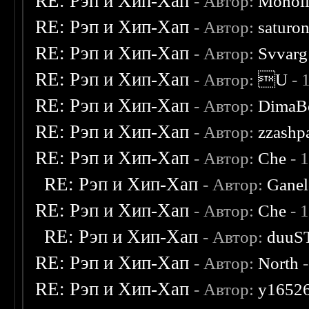
RE: Рэп и Хип-Хап
- Автор:
Monoli
RE: Рэп и Хип-Хап
- Автор:
saturo
RE: Рэп и Хип-Хап
- Автор:
Svvarg
RE: Рэп и Хип-Хап
- Автор:
U
- 
RE: Рэп и Хип-Хап
- Автор:
DimaB
RE: Рэп и Хип-Хап
- Автор:
zzashp
RE: Рэп и Хип-Хап
- Автор:
Che
- 
RE: Рэп и Хип-Хап
- Автор:
Gane
RE: Рэп и Хип-Хап
- Автор:
Che
- 
RE: Рэп и Хип-Хап
- Автор:
duuS
RE: Рэп и Хип-Хап
- Автор:
North
-
RE: Рэп и Хип-Хап
- Автор:
y1652