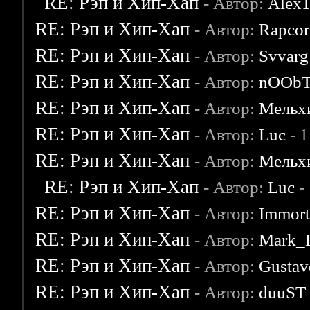
RE: Рэп и Хип-Хап
- Автор:
Alex
RE: Рэп и Хип-Хап
- Автор:
Rapco
RE: Рэп и Хип-Хап
- Автор:
Svvarg
RE: Рэп и Хип-Хап
- Автор:
nOOb
RE: Рэп и Хип-Хап
- Автор:
Мельх
RE: Рэп и Хип-Хап
- Автор:
Luc
- 
RE: Рэп и Хип-Хап
- Автор:
Мельх
RE: Рэп и Хип-Хап
- Автор:
Luc
-
RE: Рэп и Хип-Хап
- Автор:
Immort
RE: Рэп и Хип-Хап
- Автор:
Mark_P
RE: Рэп и Хип-Хап
- Автор:
Gustav
RE: Рэп и Хип-Хап
- Автор:
duuST