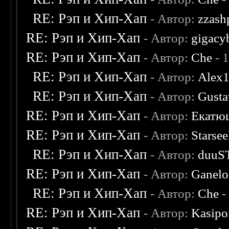
RE: Рэп и Хип-Хап
- Автор:
zzash
RE: Рэп и Хип-Хап
- Автор:
gigacy
RE: Рэп и Хип-Хап
- Автор:
Che
- 
RE: Рэп и Хип-Хап
- Автор:
Alex
RE: Рэп и Хип-Хап
- Автор:
Gusta
RE: Рэп и Хип-Хап
- Автор:
Екатю
RE: Рэп и Хип-Хап
- Автор:
Starsee
RE: Рэп и Хип-Хап
- Автор:
duuS
RE: Рэп и Хип-Хап
- Автор:
Ganel
RE: Рэп и Хип-Хап
- Автор:
Che
-
RE: Рэп и Хип-Хап
- Автор:
Kasipo