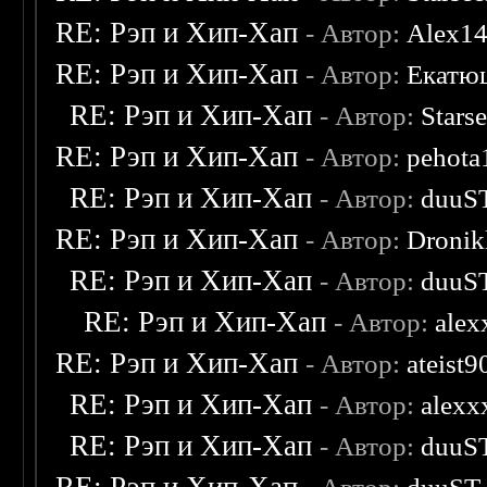
RE: Рэп и Хип-Хап
- Автор:
Alex1
RE: Рэп и Хип-Хап
- Автор:
Екатю
RE: Рэп и Хип-Хап
- Автор:
Stars
RE: Рэп и Хип-Хап
- Автор:
pehota
RE: Рэп и Хип-Хап
- Автор:
duuS
RE: Рэп и Хип-Хап
- Автор:
Dronik
RE: Рэп и Хип-Хап
- Автор:
duuS
RE: Рэп и Хип-Хап
- Автор:
alex
RE: Рэп и Хип-Хап
- Автор:
ateist9
RE: Рэп и Хип-Хап
- Автор:
alexx
RE: Рэп и Хип-Хап
- Автор:
duuS