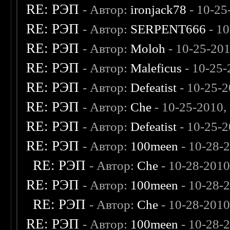
RE: РЭП
- Автор:
ironjack78
- 10-25
RE: РЭП
- Автор:
SERPENT666
- 10
RE: РЭП
- Автор:
Moloh
- 10-25-20
RE: РЭП
- Автор:
Maleficus
- 10-25-
RE: РЭП
- Автор:
Defeatist
- 10-25-2
RE: РЭП
- Автор:
Che
- 10-25-2010,
RE: РЭП
- Автор:
Defeatist
- 10-25-2
RE: РЭП
- Автор:
100meen
- 10-28-
RE: РЭП
- Автор:
Che
- 10-28-2010
RE: РЭП
- Автор:
100meen
- 10-28-
RE: РЭП
- Автор:
Che
- 10-28-2010
RE: РЭП
- Автор:
100meen
- 10-28-