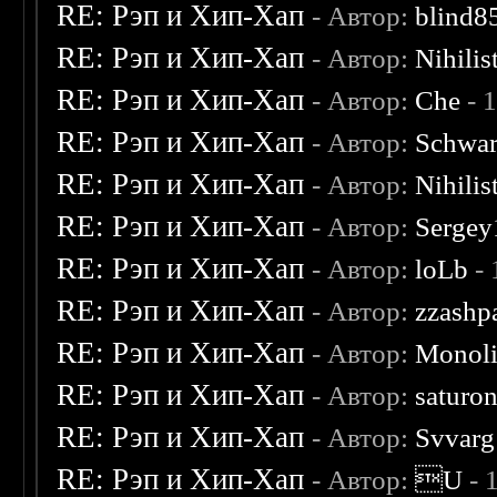
RE: Рэп и Хип-Хап
- Автор:
blind8
RE: Рэп и Хип-Хап
- Автор:
Nihilis
RE: Рэп и Хип-Хап
- Автор:
Che
- 
RE: Рэп и Хип-Хап
- Автор:
Schwar
RE: Рэп и Хип-Хап
- Автор:
Nihilis
RE: Рэп и Хип-Хап
- Автор:
Serge
RE: Рэп и Хип-Хап
- Автор:
loLb
- 
RE: Рэп и Хип-Хап
- Автор:
zzashp
RE: Рэп и Хип-Хап
- Автор:
Monoli
RE: Рэп и Хип-Хап
- Автор:
saturo
RE: Рэп и Хип-Хап
- Автор:
Svvarg
RE: Рэп и Хип-Хап
- Автор:
U
- 