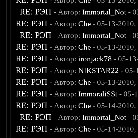
RE: РЭП
- Автор:
Che
- 05-13-2010,
RE: РЭП
- Автор:
Immortal_Not
- 0
RE: РЭП
- Автор:
Che
- 05-13-2010,
RE: РЭП
- Автор:
Immortal_Not
- 0
RE: РЭП
- Автор:
Che
- 05-13-2010,
RE: РЭП
- Автор:
ironjack78
- 05-13
RE: РЭП
- Автор:
NIKSTAR22
- 05-
RE: РЭП
- Автор:
Che
- 05-13-2010,
RE: РЭП
- Автор:
ImmoraliSSt
- 05-
RE: РЭП
- Автор:
Che
- 05-14-2010,
RE: РЭП
- Автор:
Immortal_Not
- 0
RE: РЭП
- Автор:
Che
- 05-14-2010,