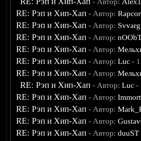
RE: Рэп и Хип-Хап
- Автор:
Alex
RE: Рэп и Хип-Хап
- Автор:
Rapco
RE: Рэп и Хип-Хап
- Автор:
Svvarg
RE: Рэп и Хип-Хап
- Автор:
nOOb
RE: Рэп и Хип-Хап
- Автор:
Мельх
RE: Рэп и Хип-Хап
- Автор:
Luc
- 
RE: Рэп и Хип-Хап
- Автор:
Мельх
RE: Рэп и Хип-Хап
- Автор:
Luc
-
RE: Рэп и Хип-Хап
- Автор:
Immort
RE: Рэп и Хип-Хап
- Автор:
Mark_P
RE: Рэп и Хип-Хап
- Автор:
Gustav
RE: Рэп и Хип-Хап
- Автор:
duuST