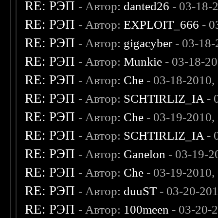
RE: РЭП
- Автор:
danted26
- 03-18-
RE: РЭП
- Автор:
EXPLOIT_666
- 0
RE: РЭП
- Автор:
gigacyber
- 03-18-
RE: РЭП
- Автор:
Munkie
- 03-18-2
RE: РЭП
- Автор:
Che
- 03-18-2010,
RE: РЭП
- Автор:
SCHTIRLIZ_IA
- 
RE: РЭП
- Автор:
Che
- 03-19-2010,
RE: РЭП
- Автор:
SCHTIRLIZ_IA
- 
RE: РЭП
- Автор:
Ganelon
- 03-19-2
RE: РЭП
- Автор:
Che
- 03-19-2010,
RE: РЭП
- Автор:
duuST
- 03-20-20
RE: РЭП
- Автор:
100meen
- 03-20-