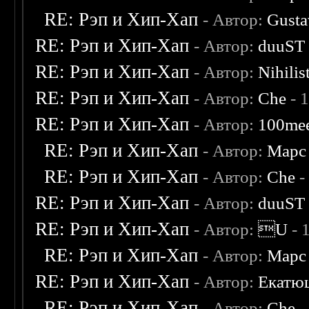
RE: Рэп и Хип-Хап
- Автор:
Gusta
RE: Рэп и Хип-Хап
- Автор:
duuST
RE: Рэп и Хип-Хап
- Автор:
Nihilis
RE: Рэп и Хип-Хап
- Автор:
Che
- 
RE: Рэп и Хип-Хап
- Автор:
100me
RE: Рэп и Хип-Хап
- Автор:
Марс
RE: Рэп и Хип-Хап
- Автор:
Che
-
RE: Рэп и Хип-Хап
- Автор:
duuST
RE: Рэп и Хип-Хап
- Автор:
U
- 
RE: Рэп и Хип-Хап
- Автор:
Марс
RE: Рэп и Хип-Хап
- Автор:
Екатю
RE: Рэп и Хип-Хап
- Автор:
Che
-