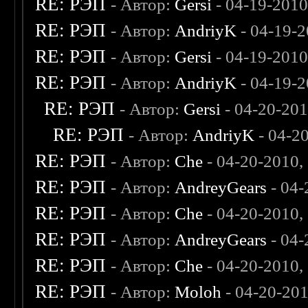
RE: РЭП
- Автор:
Gersi
- 04-19-2010
RE: РЭП
- Автор:
AndriyK
- 04-19-2
RE: РЭП
- Автор:
Gersi
- 04-19-2010
RE: РЭП
- Автор:
AndriyK
- 04-19-2
RE: РЭП
- Автор:
Gersi
- 04-20-201
RE: РЭП
- Автор:
AndriyK
- 04-2
RE: РЭП
- Автор:
Che
- 04-20-2010,
RE: РЭП
- Автор:
AndreyGears
- 04-
RE: РЭП
- Автор:
Che
- 04-20-2010,
RE: РЭП
- Автор:
AndreyGears
- 04-
RE: РЭП
- Автор:
Che
- 04-20-2010,
RE: РЭП
- Автор:
Moloh
- 04-20-20