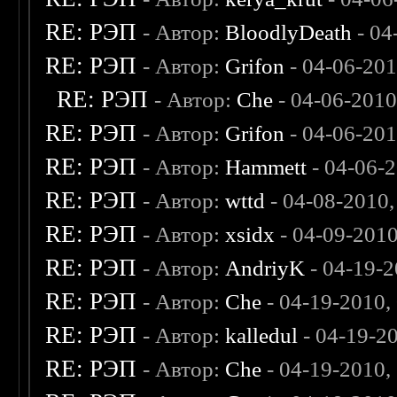
RE: РЭП
- Автор:
BloodlyDeath
- 04
RE: РЭП
- Автор:
Grifon
- 04-06-201
RE: РЭП
- Автор:
Che
- 04-06-2010
RE: РЭП
- Автор:
Grifon
- 04-06-201
RE: РЭП
- Автор:
Hammett
- 04-06-
RE: РЭП
- Автор:
wttd
- 04-08-2010
RE: РЭП
- Автор:
xsidx
- 04-09-201
RE: РЭП
- Автор:
AndriyK
- 04-19-
RE: РЭП
- Автор:
Che
- 04-19-2010,
RE: РЭП
- Автор:
kalledul
- 04-19-2
RE: РЭП
- Автор:
Che
- 04-19-2010,