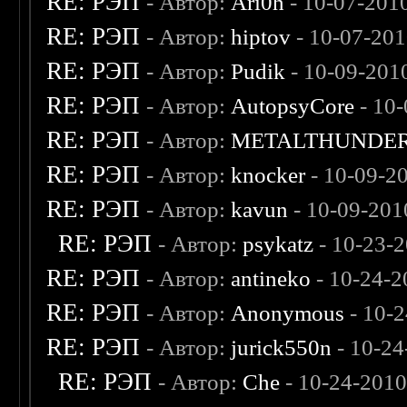
RE: РЭП
- Автор:
Ari0h
- 10-07-201
RE: РЭП
- Автор:
hiptov
- 10-07-201
RE: РЭП
- Автор:
Pudik
- 10-09-201
RE: РЭП
- Автор:
AutopsyCore
- 10
RE: РЭП
- Автор:
METALTHUNDE
RE: РЭП
- Автор:
knocker
- 10-09-2
RE: РЭП
- Автор:
kavun
- 10-09-201
RE: РЭП
- Автор:
psykatz
- 10-23-
RE: РЭП
- Автор:
antineko
- 10-24-2
RE: РЭП
- Автор:
Anonymous
- 10-
RE: РЭП
- Автор:
jurick550n
- 10-24
RE: РЭП
- Автор:
Che
- 10-24-2010