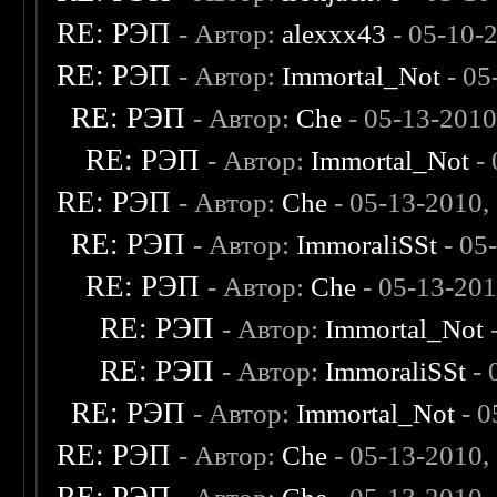
RE: РЭП
- Автор:
alexxx43
- 05-10-
RE: РЭП
- Автор:
Immortal_Not
- 05
RE: РЭП
- Автор:
Che
- 05-13-201
RE: РЭП
- Автор:
Immortal_Not
- 
RE: РЭП
- Автор:
Che
- 05-13-2010,
RE: РЭП
- Автор:
ImmoraliSSt
- 05
RE: РЭП
- Автор:
Che
- 05-13-201
RE: РЭП
- Автор:
Immortal_Not
-
RE: РЭП
- Автор:
ImmoraliSSt
- 
RE: РЭП
- Автор:
Immortal_Not
- 0
RE: РЭП
- Автор:
Che
- 05-13-2010,