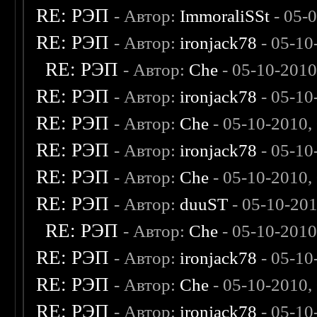
RE: РЭП
- Автор:
ImmoraliSSt
- 05-
RE: РЭП
- Автор:
ironjack78
- 05-10
RE: РЭП
- Автор:
Che
- 05-10-2010
RE: РЭП
- Автор:
ironjack78
- 05-10
RE: РЭП
- Автор:
Che
- 05-10-2010,
RE: РЭП
- Автор:
ironjack78
- 05-10
RE: РЭП
- Автор:
Che
- 05-10-2010,
RE: РЭП
- Автор:
duuST
- 05-10-20
RE: РЭП
- Автор:
Che
- 05-10-2010
RE: РЭП
- Автор:
ironjack78
- 05-10
RE: РЭП
- Автор:
Che
- 05-10-2010,
RE: РЭП
- Автор:
ironjack78
- 05-10