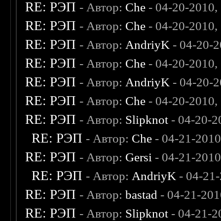
RE: РЭП
- Автор:
Che
- 04-20-2010,
RE: РЭП
- Автор:
Che
- 04-20-2010,
RE: РЭП
- Автор:
AndriyK
- 04-20-2
RE: РЭП
- Автор:
Che
- 04-20-2010,
RE: РЭП
- Автор:
AndriyK
- 04-20-2
RE: РЭП
- Автор:
Che
- 04-20-2010,
RE: РЭП
- Автор:
Slipknot
- 04-20-2
RE: РЭП
- Автор:
Che
- 04-21-201
RE: РЭП
- Автор:
Gersi
- 04-21-2010
RE: РЭП
- Автор:
AndriyK
- 04-21
RE: РЭП
- Автор:
bastad
- 04-21-201
RE: РЭП
- Автор:
Slipknot
- 04-21-2