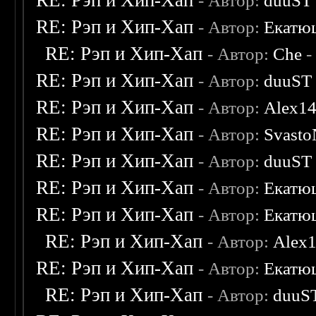
RE: Рэп и Хип-Хап
- Автор:
duuST
RE: Рэп и Хип-Хап
- Автор:
Екатю
RE: Рэп и Хип-Хап
- Автор:
Che
-
RE: Рэп и Хип-Хап
- Автор:
duuST
RE: Рэп и Хип-Хап
- Автор:
Alex1
RE: Рэп и Хип-Хап
- Автор:
Svast
RE: Рэп и Хип-Хап
- Автор:
duuST
RE: Рэп и Хип-Хап
- Автор:
Екатю
RE: Рэп и Хип-Хап
- Автор:
Екатю
RE: Рэп и Хип-Хап
- Автор:
Alex
RE: Рэп и Хип-Хап
- Автор:
Екатю
RE: Рэп и Хип-Хап
- Автор:
duuS