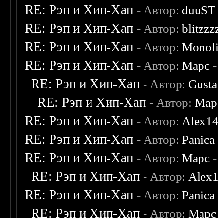
RE: Рэп и Хип-Хап
- Автор:
duuST
RE: Рэп и Хип-Хап
- Автор:
blitzzz
RE: Рэп и Хип-Хап
- Автор:
Monoli
RE: Рэп и Хип-Хап
- Автор:
Марс
-
RE: Рэп и Хип-Хап
- Автор:
Gusta
RE: Рэп и Хип-Хап
- Автор:
Мар
RE: Рэп и Хип-Хап
- Автор:
Alex1
RE: Рэп и Хип-Хап
- Автор:
Panica
RE: Рэп и Хип-Хап
- Автор:
Марс
-
RE: Рэп и Хип-Хап
- Автор:
Alex
RE: Рэп и Хип-Хап
- Автор:
Panica
RE: Рэп и Хип-Хап
- Автор:
Марс