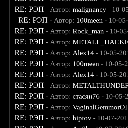
RE: РЭП
- Автор:
malignancy
- 10-0
RE: РЭП
- Автор:
100meen
- 10-05
RE: РЭП
- Автор:
Rock_man
- 10-05
RE: РЭП
- Автор:
METALL_HACK
RE: РЭП
- Автор:
Alex14
- 10-05-20
RE: РЭП
- Автор:
100meen
- 10-05-
RE: РЭП
- Автор:
Alex14
- 10-05-20
RE: РЭП
- Автор:
METALTHUNDE
RE: РЭП
- Автор:
стасян76
- 10-05-
RE: РЭП
- Автор:
VaginalGemmorOI
RE: РЭП
- Автор:
hiptov
- 10-07-20