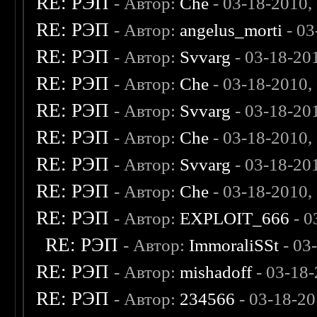
RE: РЭП
- Автор:
Che
- 03-18-2010,
RE: РЭП
- Автор:
angelus_morti
- 03
RE: РЭП
- Автор:
Svvarg
- 03-18-20
RE: РЭП
- Автор:
Che
- 03-18-2010,
RE: РЭП
- Автор:
Svvarg
- 03-18-20
RE: РЭП
- Автор:
Che
- 03-18-2010,
RE: РЭП
- Автор:
Svvarg
- 03-18-20
RE: РЭП
- Автор:
Che
- 03-18-2010,
RE: РЭП
- Автор:
EXPLOIT_666
- 0
RE: РЭП
- Автор:
ImmoraliSSt
- 03
RE: РЭП
- Автор:
mishadoff
- 03-18
RE: РЭП
- Автор:
234566
- 03-18-20