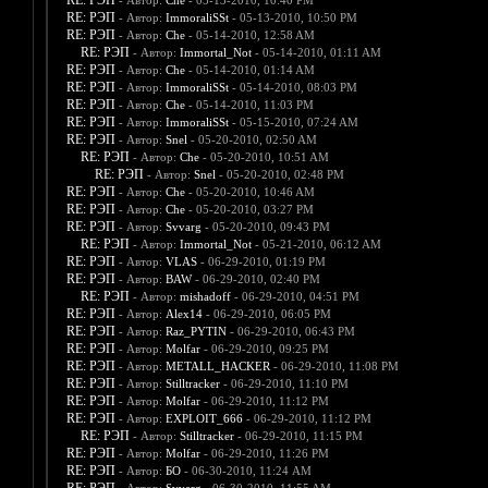
RE: РЭП
- Автор:
Che
- 05-13-2010, 10:40 PM
RE: РЭП
- Автор:
ImmoraliSSt
- 05-13-2010, 10:50 PM
RE: РЭП
- Автор:
Che
- 05-14-2010, 12:58 AM
RE: РЭП
- Автор:
Immortal_Not
- 05-14-2010, 01:11 AM
RE: РЭП
- Автор:
Che
- 05-14-2010, 01:14 AM
RE: РЭП
- Автор:
ImmoraliSSt
- 05-14-2010, 08:03 PM
RE: РЭП
- Автор:
Che
- 05-14-2010, 11:03 PM
RE: РЭП
- Автор:
ImmoraliSSt
- 05-15-2010, 07:24 AM
RE: РЭП
- Автор:
Snel
- 05-20-2010, 02:50 AM
RE: РЭП
- Автор:
Che
- 05-20-2010, 10:51 AM
RE: РЭП
- Автор:
Snel
- 05-20-2010, 02:48 PM
RE: РЭП
- Автор:
Che
- 05-20-2010, 10:46 AM
RE: РЭП
- Автор:
Che
- 05-20-2010, 03:27 PM
RE: РЭП
- Автор:
Svvarg
- 05-20-2010, 09:43 PM
RE: РЭП
- Автор:
Immortal_Not
- 05-21-2010, 06:12 AM
RE: РЭП
- Автор:
VLAS
- 06-29-2010, 01:19 PM
RE: РЭП
- Автор:
BAW
- 06-29-2010, 02:40 PM
RE: РЭП
- Автор:
mishadoff
- 06-29-2010, 04:51 PM
RE: РЭП
- Автор:
Alex14
- 06-29-2010, 06:05 PM
RE: РЭП
- Автор:
Raz_PYTIN
- 06-29-2010, 06:43 PM
RE: РЭП
- Автор:
Molfar
- 06-29-2010, 09:25 PM
RE: РЭП
- Автор:
METALL_HACKER
- 06-29-2010, 11:08 PM
RE: РЭП
- Автор:
Stilltracker
- 06-29-2010, 11:10 PM
RE: РЭП
- Автор:
Molfar
- 06-29-2010, 11:12 PM
RE: РЭП
- Автор:
EXPLOIT_666
- 06-29-2010, 11:12 PM
RE: РЭП
- Автор:
Stilltracker
- 06-29-2010, 11:15 PM
RE: РЭП
- Автор:
Molfar
- 06-29-2010, 11:26 PM
RE: РЭП
- Автор:
БО
- 06-30-2010, 11:24 AM