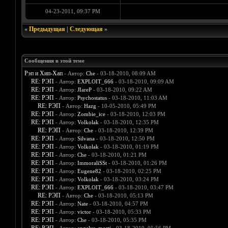
04-23-2011, 09:37 PM
«
Предыдущая
|
Следующая
»
Сообщения в этой теме
Рэп и Хип-Хап
- Автор:
Che
- 03-18-2010, 08:09 AM
RE: РЭП
- Автор:
EXPLOIT_666
- 03-18-2010, 09:09 AM
RE: РЭП
- Автор:
JIareP
- 03-18-2010, 09:22 AM
RE: РЭП
- Автор:
Psychostatus
- 03-18-2010, 11:03 AM
RE: РЭП
- Автор:
Hazg
- 10-05-2010, 05:49 PM
RE: РЭП
- Автор:
Zombie_ice
- 03-18-2010, 12:03 PM
RE: РЭП
- Автор:
Volkolak
- 03-18-2010, 12:35 PM
RE: РЭП
- Автор:
Che
- 03-18-2010, 12:39 PM
RE: РЭП
- Автор:
Silvana
- 03-18-2010, 12:50 PM
RE: РЭП
- Автор:
Volkolak
- 03-18-2010, 01:19 PM
RE: РЭП
- Автор:
Che
- 03-18-2010, 01:21 PM
RE: РЭП
- Автор:
ImmoraliSSt
- 03-18-2010, 01:26 PM
RE: РЭП
- Автор:
Eugene82
- 03-18-2010, 02:25 PM
RE: РЭП
- Автор:
Volkolak
- 03-18-2010, 03:24 PM
RE: РЭП
- Автор:
EXPLOIT_666
- 03-18-2010, 03:47 PM
RE: РЭП
- Автор:
Che
- 03-18-2010, 05:13 PM
RE: РЭП
- Автор:
Nate
- 03-18-2010, 04:57 PM
RE: РЭП
- Автор:
victor
- 03-18-2010, 05:33 PM
RE: РЭП
- Автор:
Che
- 03-18-2010, 05:35 PM