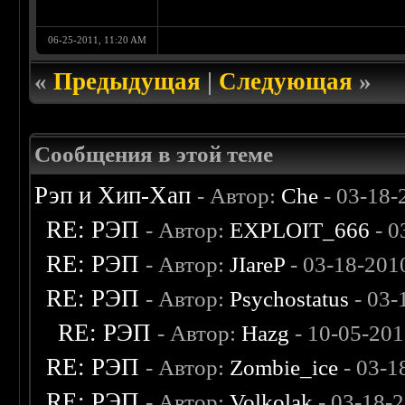
06-25-2011, 11:20 AM
«
Предыдущая
|
Следующая
»
Сообщения в этой теме
Рэп и Хип-Хап
- Автор:
Che
- 03-18-
RE: РЭП
- Автор:
EXPLOIT_666
- 0
RE: РЭП
- Автор:
JIareP
- 03-18-201
RE: РЭП
- Автор:
Psychostatus
- 03-
RE: РЭП
- Автор:
Hazg
- 10-05-201
RE: РЭП
- Автор:
Zombie_ice
- 03-1
RE: РЭП
- Автор:
Volkolak
- 03-18-