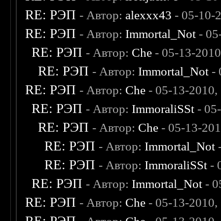
RE: РЭП
- Автор:
alexxx43
- 05-10-
RE: РЭП
- Автор:
Immortal_Not
- 05
RE: РЭП
- Автор:
Che
- 05-13-201
RE: РЭП
- Автор:
Immortal_Not
- 
RE: РЭП
- Автор:
Che
- 05-13-2010,
RE: РЭП
- Автор:
ImmoraliSSt
- 05
RE: РЭП
- Автор:
Che
- 05-13-201
RE: РЭП
- Автор:
Immortal_Not
-
RE: РЭП
- Автор:
ImmoraliSSt
- 
RE: РЭП
- Автор:
Immortal_Not
- 0
RE: РЭП
- Автор:
Che
- 05-13-2010,