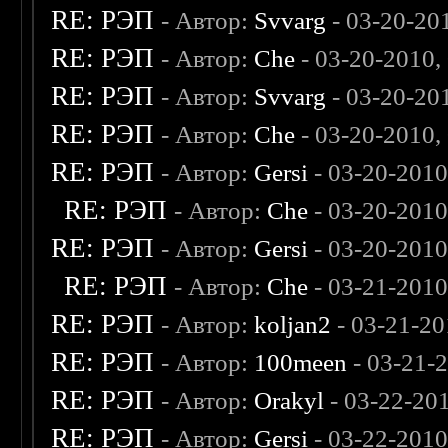
RE: РЭП
- Автор:
Svvarg
- 03-20-20
RE: РЭП
- Автор:
Che
- 03-20-2010,
RE: РЭП
- Автор:
Svvarg
- 03-20-20
RE: РЭП
- Автор:
Che
- 03-20-2010,
RE: РЭП
- Автор:
Gersi
- 03-20-2010
RE: РЭП
- Автор:
Che
- 03-20-2010
RE: РЭП
- Автор:
Gersi
- 03-20-2010
RE: РЭП
- Автор:
Che
- 03-21-201
RE: РЭП
- Автор:
koljan2
- 03-21-20
RE: РЭП
- Автор:
100meen
- 03-21-
RE: РЭП
- Автор:
Orakyl
- 03-22-20
RE: РЭП
- Автор:
Gersi
- 03-22-2010