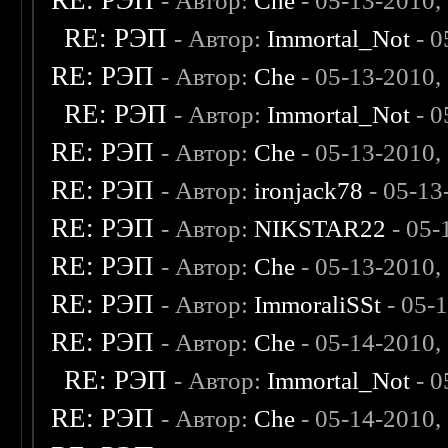
RE: РЭП
- Автор:
Che
- 05-13-2010,
RE: РЭП
- Автор:
Immortal_Not
- 0
RE: РЭП
- Автор:
Che
- 05-13-2010,
RE: РЭП
- Автор:
Immortal_Not
- 0
RE: РЭП
- Автор:
Che
- 05-13-2010,
RE: РЭП
- Автор:
ironjack78
- 05-13
RE: РЭП
- Автор:
NIKSTAR22
- 05-
RE: РЭП
- Автор:
Che
- 05-13-2010,
RE: РЭП
- Автор:
ImmoraliSSt
- 05-
RE: РЭП
- Автор:
Che
- 05-14-2010,
RE: РЭП
- Автор:
Immortal_Not
- 0
RE: РЭП
- Автор:
Che
- 05-14-2010,