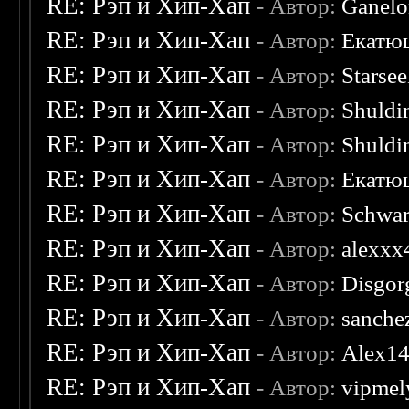
RE: Рэп и Хип-Хап
- Автор:
Ganel
RE: Рэп и Хип-Хап
- Автор:
Екатю
RE: Рэп и Хип-Хап
- Автор:
Starsee
RE: Рэп и Хип-Хап
- Автор:
Shuldi
RE: Рэп и Хип-Хап
- Автор:
Shuldi
RE: Рэп и Хип-Хап
- Автор:
Екатю
RE: Рэп и Хип-Хап
- Автор:
Schwar
RE: Рэп и Хип-Хап
- Автор:
alexxx
RE: Рэп и Хип-Хап
- Автор:
Disgor
RE: Рэп и Хип-Хап
- Автор:
sanche
RE: Рэп и Хип-Хап
- Автор:
Alex1
RE: Рэп и Хип-Хап
- Автор:
vipmel