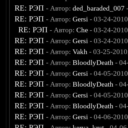
RE: РЭП
- Автор:
ded_baraded_007
-
RE: РЭП
- Автор:
Gersi
- 03-24-2010
RE: РЭП
- Автор:
Che
- 03-24-2010
RE: РЭП
- Автор:
Gersi
- 03-24-2010
RE: РЭП
- Автор:
Vakh
- 03-25-2010
RE: РЭП
- Автор:
BloodlyDeath
- 04
RE: РЭП
- Автор:
Gersi
- 04-05-2010
RE: РЭП
- Автор:
BloodlyDeath
- 04
RE: РЭП
- Автор:
Gersi
- 04-05-2010
RE: РЭП
- Автор:
BloodlyDeath
- 04
RE: РЭП
- Автор:
Gersi
- 04-06-2010
RE: РЭП
- Автор:
kerya_krut
- 04-06