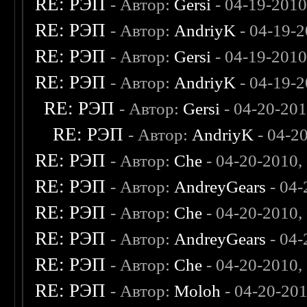
RE: РЭП
- Автор:
Gersi
- 04-19-2010
RE: РЭП
- Автор:
AndriyK
- 04-19-2
RE: РЭП
- Автор:
Gersi
- 04-19-2010
RE: РЭП
- Автор:
AndriyK
- 04-19-2
RE: РЭП
- Автор:
Gersi
- 04-20-201
RE: РЭП
- Автор:
AndriyK
- 04-2
RE: РЭП
- Автор:
Che
- 04-20-2010,
RE: РЭП
- Автор:
AndreyGears
- 04-
RE: РЭП
- Автор:
Che
- 04-20-2010,
RE: РЭП
- Автор:
AndreyGears
- 04-
RE: РЭП
- Автор:
Che
- 04-20-2010,
RE: РЭП
- Автор:
Moloh
- 04-20-20