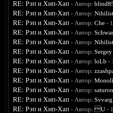
RE: Рэп и Хип-Хап
- Автор:
blind8
RE: Рэп и Хип-Хап
- Автор:
Nihilis
RE: Рэп и Хип-Хап
- Автор:
Che
- 
RE: Рэп и Хип-Хап
- Автор:
Schwar
RE: Рэп и Хип-Хап
- Автор:
Nihilis
RE: Рэп и Хип-Хап
- Автор:
Serge
RE: Рэп и Хип-Хап
- Автор:
loLb
- 
RE: Рэп и Хип-Хап
- Автор:
zzashp
RE: Рэп и Хип-Хап
- Автор:
Monoli
RE: Рэп и Хип-Хап
- Автор:
saturo
RE: Рэп и Хип-Хап
- Автор:
Svvarg
RE: Рэп и Хип-Хап
- Автор:
U
- 