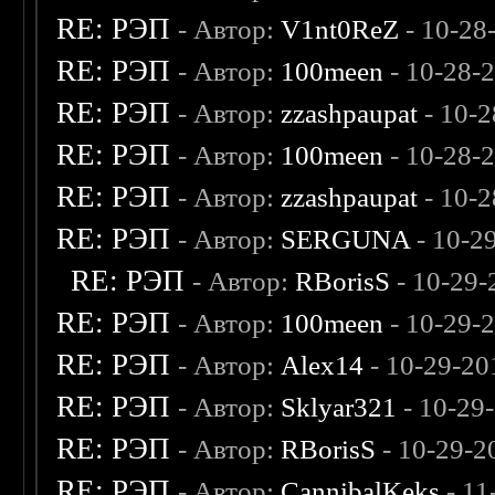
RE: РЭП
- Автор:
V1nt0ReZ
- 10-28
RE: РЭП
- Автор:
100meen
- 10-28-
RE: РЭП
- Автор:
zzashpaupat
- 10-2
RE: РЭП
- Автор:
100meen
- 10-28-
RE: РЭП
- Автор:
zzashpaupat
- 10-2
RE: РЭП
- Автор:
SERGUNA
- 10-2
RE: РЭП
- Автор:
RBorisS
- 10-29-
RE: РЭП
- Автор:
100meen
- 10-29-
RE: РЭП
- Автор:
Alex14
- 10-29-20
RE: РЭП
- Автор:
Sklyar321
- 10-29
RE: РЭП
- Автор:
RBorisS
- 10-29-2
RE: РЭП
- Автор:
CannibalKeks
- 11