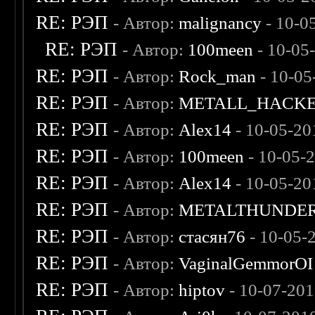
RE: РЭП
- Автор:
malignancy
- 10-0
RE: РЭП
- Автор:
100meen
- 10-05
RE: РЭП
- Автор:
Rock_man
- 10-05
RE: РЭП
- Автор:
METALL_HACK
RE: РЭП
- Автор:
Alex14
- 10-05-20
RE: РЭП
- Автор:
100meen
- 10-05-
RE: РЭП
- Автор:
Alex14
- 10-05-20
RE: РЭП
- Автор:
METALTHUNDE
RE: РЭП
- Автор:
стасян76
- 10-05-
RE: РЭП
- Автор:
VaginalGemmorOI
RE: РЭП
- Автор:
hiptov
- 10-07-20