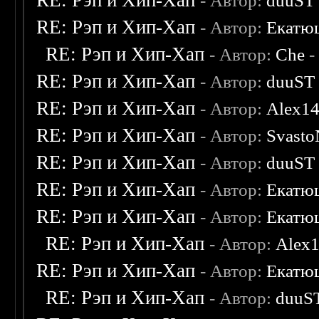
RE: Рэп и Хип-Хап
- Автор:
duuST
RE: Рэп и Хип-Хап
- Автор:
Екатю
RE: Рэп и Хип-Хап
- Автор:
Che
-
RE: Рэп и Хип-Хап
- Автор:
duuST
RE: Рэп и Хип-Хап
- Автор:
Alex1
RE: Рэп и Хип-Хап
- Автор:
Svast
RE: Рэп и Хип-Хап
- Автор:
duuST
RE: Рэп и Хип-Хап
- Автор:
Екатю
RE: Рэп и Хип-Хап
- Автор:
Екатю
RE: Рэп и Хип-Хап
- Автор:
Alex
RE: Рэп и Хип-Хап
- Автор:
Екатю
RE: Рэп и Хип-Хап
- Автор:
duuS