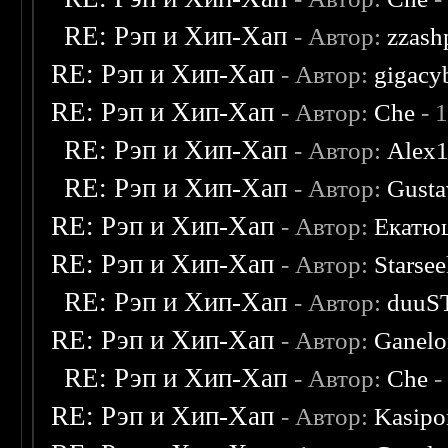
RE: Рэп и Хип-Хап
- Автор:
zzash
RE: Рэп и Хип-Хап
- Автор:
gigacy
RE: Рэп и Хип-Хап
- Автор:
Che
- 
RE: Рэп и Хип-Хап
- Автор:
Alex
RE: Рэп и Хип-Хап
- Автор:
Gusta
RE: Рэп и Хип-Хап
- Автор:
Екатю
RE: Рэп и Хип-Хап
- Автор:
Starsee
RE: Рэп и Хип-Хап
- Автор:
duuS
RE: Рэп и Хип-Хап
- Автор:
Ganel
RE: Рэп и Хип-Хап
- Автор:
Che
-
RE: Рэп и Хип-Хап
- Автор:
Kasipo