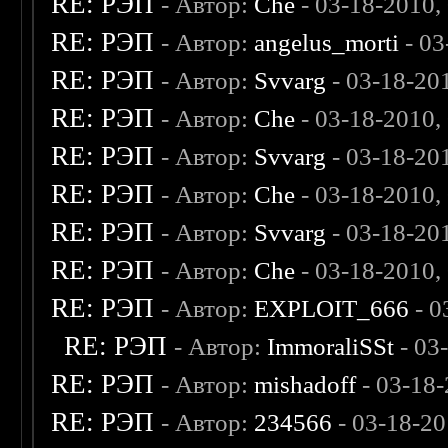
RE: РЭП
- Автор:
Che
- 03-18-2010,
RE: РЭП
- Автор:
angelus_morti
- 03
RE: РЭП
- Автор:
Svvarg
- 03-18-20
RE: РЭП
- Автор:
Che
- 03-18-2010,
RE: РЭП
- Автор:
Svvarg
- 03-18-20
RE: РЭП
- Автор:
Che
- 03-18-2010,
RE: РЭП
- Автор:
Svvarg
- 03-18-20
RE: РЭП
- Автор:
Che
- 03-18-2010,
RE: РЭП
- Автор:
EXPLOIT_666
- 0
RE: РЭП
- Автор:
ImmoraliSSt
- 03
RE: РЭП
- Автор:
mishadoff
- 03-18
RE: РЭП
- Автор:
234566
- 03-18-20