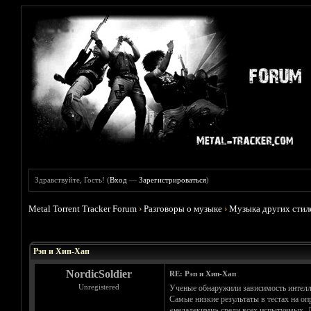
Здравствуйте, Гость! (
Вход
—
Зарегистрироваться
)
Metal Torrent Tracker Forum
›
Разговоры о музыке
›
Музыка других стил
Голосов: 11 - Средняя оценка: 2.36
1
2
3
4
5
Рэп и Хип-Хап
NordicSoldier
RE: Рэп и Хип-Хап
Unregistered
Ученые обнаружили зависимость интелл
Самые низкие результаты в тестах на оп
«недалекими» среди всех испытуемых. Д