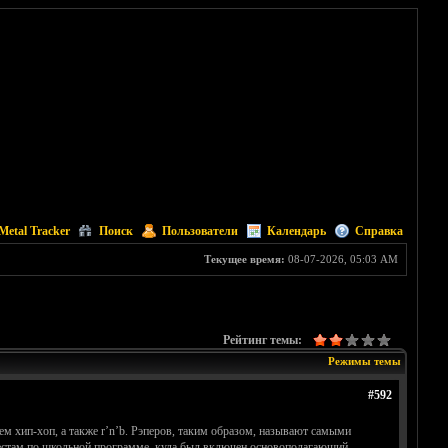
Metal Tracker
Поиск
Пользователи
Календарь
Справка
Текущее время:
08-07-2026, 05:03 AM
Рейтинг темы:
Режимы темы
#592
лем хип-хоп, а также r’n’b. Рэперов, таким образом, называют самыми
 тестам по школьной программе, куда был включен основополагающий