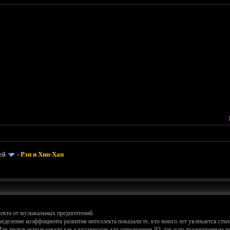
ей
›
Рэп и Хип-Хап
екта от музыкальных предпочтений.
ределение коэффициента развития интеллекта показали те, кто много лет увлекается сти
ля тестов использовали как классические для определения IQ, так и по традиционным