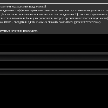
ллекта от музыкальных предпочтений.
определение коэффициента развития интеллекта показали те, кто много лет увлекается ст
 Для тестов использовали как классические для определения IQ, так и по традиционн
 высокие показатели были у их ровесников, которые предпочитают классическую и сим
ок также – обладатели одних из самых высоких показателей уровня интеллекта.(с)
итетный источник, пожалуйста.