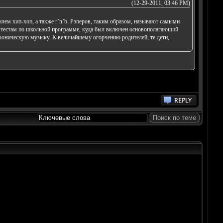
(12-29-2011, 03:46 PM)
илем хип-хоп, а также r’n’b. Рэперов, таким образом, называют самыми
ым тестам по школьной программе, куда был включен основополагающий
фоническую музыку. К величайшему огорчению родителей, те дети,