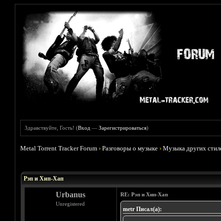
Здравствуйте, Гость! (
Вход
—
Зарегистрироваться
)
Metal Torrent Tracker Forum
›
Разговоры о музыке
›
Музыка других стил
Голосов: 11 - Средняя оценка: 2.36
1
2
3
4
5
Рэп и Хип-Хап
Urbanus
RE: Рэп и Хип-Хап
Unregistered
metr Писал(а):