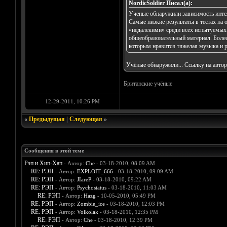
NordicSoldier Писал(а):
Ученые обнаружили зависимость инте
Самые низкие результаты в тестах на 
«недалекими» среди всех испытуемых.
общеобразовательный материал. Более
которым нравится тяжелая музыка и р
Учёные обнаружили... Ссылку на автор
Британские учёные
12-29-2011, 10:26 PM
«
Предыдущая
|
Следующая
»
Сообщения в этой теме
Рэп и Хип-Хап
- Автор:
Che
- 03-18-2010, 08:09 AM
RE: РЭП
- Автор:
EXPLOIT_666
- 03-18-2010, 09:09 AM
RE: РЭП
- Автор:
JIareP
- 03-18-2010, 09:22 AM
RE: РЭП
- Автор:
Psychostatus
- 03-18-2010, 11:03 AM
RE: РЭП
- Автор:
Hazg
- 10-05-2010, 05:49 PM
RE: РЭП
- Автор:
Zombie_ice
- 03-18-2010, 12:03 PM
RE: РЭП
- Автор:
Volkolak
- 03-18-2010, 12:35 PM
RE: РЭП
- Автор:
Che
- 03-18-2010, 12:39 PM