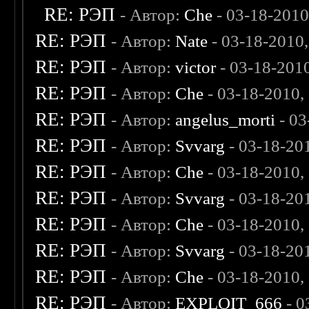
RE: РЭП
- Автор:
Che
- 03-18-2010
RE: РЭП
- Автор:
Nate
- 03-18-2010
RE: РЭП
- Автор:
victor
- 03-18-201
RE: РЭП
- Автор:
Che
- 03-18-2010,
RE: РЭП
- Автор:
angelus_morti
- 03
RE: РЭП
- Автор:
Svvarg
- 03-18-20
RE: РЭП
- Автор:
Che
- 03-18-2010,
RE: РЭП
- Автор:
Svvarg
- 03-18-20
RE: РЭП
- Автор:
Che
- 03-18-2010,
RE: РЭП
- Автор:
Svvarg
- 03-18-20
RE: РЭП
- Автор:
Che
- 03-18-2010,
RE: РЭП
- Автор:
EXPLOIT_666
- 0