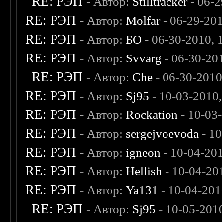
RE: РЭП
- Автор:
Stilltracker
- 06-2
RE: РЭП
- Автор:
Molfar
- 06-29-20
RE: РЭП
- Автор:
БО
- 06-30-2010,
RE: РЭП
- Автор:
Svvarg
- 06-30-20
RE: РЭП
- Автор:
Che
- 06-30-2010
RE: РЭП
- Автор:
Sj95
- 10-03-2010
RE: РЭП
- Автор:
Rockation
- 10-03
RE: РЭП
- Автор:
sergejvoevoda
- 10
RE: РЭП
- Автор:
igneon
- 10-04-20
RE: РЭП
- Автор:
Hellish
- 10-04-20
RE: РЭП
- Автор:
Ya131
- 10-04-201
RE: РЭП
- Автор:
Sj95
- 10-05-201