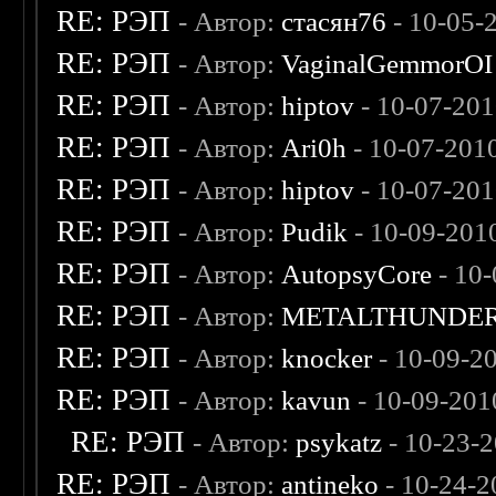
RE: РЭП
- Автор:
стасян76
- 10-05-
RE: РЭП
- Автор:
VaginalGemmorOI
RE: РЭП
- Автор:
hiptov
- 10-07-20
RE: РЭП
- Автор:
Ari0h
- 10-07-201
RE: РЭП
- Автор:
hiptov
- 10-07-201
RE: РЭП
- Автор:
Pudik
- 10-09-201
RE: РЭП
- Автор:
AutopsyCore
- 10
RE: РЭП
- Автор:
METALTHUNDE
RE: РЭП
- Автор:
knocker
- 10-09-2
RE: РЭП
- Автор:
kavun
- 10-09-201
RE: РЭП
- Автор:
psykatz
- 10-23-
RE: РЭП
- Автор:
antineko
- 10-24-2