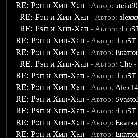
RE: Рэп и Хип-Хап
- Автор:
ateist9
RE: Рэп и Хип-Хап
- Автор:
alexx
RE: Рэп и Хип-Хап
- Автор:
duuS
RE: Рэп и Хип-Хап
- Автор:
duuST
RE: Рэп и Хип-Хап
- Автор:
Екатю
RE: Рэп и Хип-Хап
- Автор:
Che
-
RE: Рэп и Хип-Хап
- Автор:
duuST
RE: Рэп и Хип-Хап
- Автор:
Alex1
RE: Рэп и Хип-Хап
- Автор:
Svast
RE: Рэп и Хип-Хап
- Автор:
duuST
RE: Рэп и Хип-Хап
- Автор:
Екатю
RE: Рэп и Хип-Хап
- Автор:
Екатю