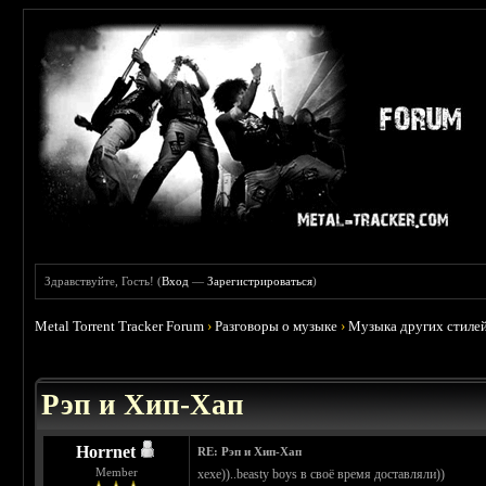
Здравствуйте, Гость! (
Вход
—
Зарегистрироваться
)
Metal Torrent Tracker Forum
›
Разговоры о музыке
›
Музыка других стиле
: 2.36
Рэп и Хип-Хап
Horrnet
RE: Рэп и Хип-Хап
Member
хехе))..beasty boys в своё время доставляли))