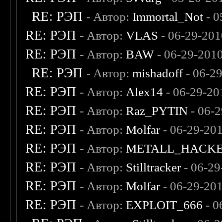
RE: РЭП
- Автор:
Immortal_Not
- 0
RE: РЭП
- Автор:
VLAS
- 06-29-201
RE: РЭП
- Автор:
BAW
- 06-29-201
RE: РЭП
- Автор:
mishadoff
- 06-2
RE: РЭП
- Автор:
Alex14
- 06-29-20
RE: РЭП
- Автор:
Raz_PYTIN
- 06-
RE: РЭП
- Автор:
Molfar
- 06-29-20
RE: РЭП
- Автор:
METALL_HACK
RE: РЭП
- Автор:
Stilltracker
- 06-29
RE: РЭП
- Автор:
Molfar
- 06-29-20
RE: РЭП
- Автор:
EXPLOIT_666
- 0