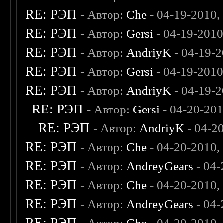
RE: РЭП
- Автор:
Che
- 04-19-2010,
RE: РЭП
- Автор:
Gersi
- 04-19-2010
RE: РЭП
- Автор:
AndriyK
- 04-19-2
RE: РЭП
- Автор:
Gersi
- 04-19-2010
RE: РЭП
- Автор:
AndriyK
- 04-19-2
RE: РЭП
- Автор:
Gersi
- 04-20-201
RE: РЭП
- Автор:
AndriyK
- 04-2
RE: РЭП
- Автор:
Che
- 04-20-2010,
RE: РЭП
- Автор:
AndreyGears
- 04-
RE: РЭП
- Автор:
Che
- 04-20-2010,
RE: РЭП
- Автор:
AndreyGears
- 04-
RE: РЭП
- Автор:
Che
- 04-20-2010,