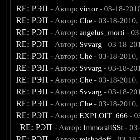
RE: РЭП
- Автор:
victor
- 03-18-201
RE: РЭП
- Автор:
Che
- 03-18-2010,
RE: РЭП
- Автор:
angelus_morti
- 03
RE: РЭП
- Автор:
Svvarg
- 03-18-20
RE: РЭП
- Автор:
Che
- 03-18-2010,
RE: РЭП
- Автор:
Svvarg
- 03-18-20
RE: РЭП
- Автор:
Che
- 03-18-2010,
RE: РЭП
- Автор:
Svvarg
- 03-18-20
RE: РЭП
- Автор:
Che
- 03-18-2010,
RE: РЭП
- Автор:
EXPLOIT_666
- 0
RE: РЭП
- Автор:
ImmoraliSSt
- 03
RE: РЭП
- Автор:
mishadoff
- 03-18