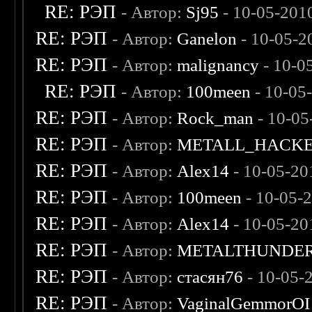
RE: РЭП
- Автор:
Sj95
- 10-05-201
RE: РЭП
- Автор:
Ganelon
- 10-05-2
RE: РЭП
- Автор:
malignancy
- 10-0
RE: РЭП
- Автор:
100meen
- 10-05
RE: РЭП
- Автор:
Rock_man
- 10-05
RE: РЭП
- Автор:
METALL_HACK
RE: РЭП
- Автор:
Alex14
- 10-05-20
RE: РЭП
- Автор:
100meen
- 10-05-
RE: РЭП
- Автор:
Alex14
- 10-05-20
RE: РЭП
- Автор:
METALTHUNDE
RE: РЭП
- Автор:
стасян76
- 10-05-
RE: РЭП
- Автор:
VaginalGemmorOI