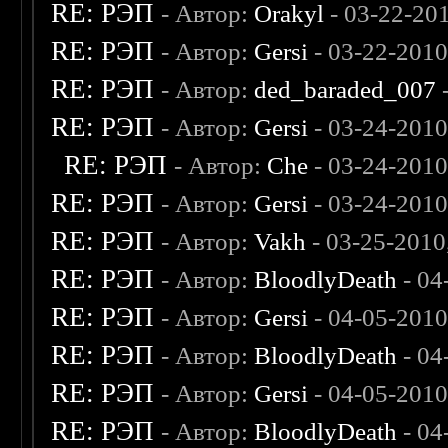
RE: РЭП
- Автор:
Orakyl
- 03-22-20
RE: РЭП
- Автор:
Gersi
- 03-22-2010
RE: РЭП
- Автор:
ded_baraded_007
-
RE: РЭП
- Автор:
Gersi
- 03-24-2010
RE: РЭП
- Автор:
Che
- 03-24-2010
RE: РЭП
- Автор:
Gersi
- 03-24-2010
RE: РЭП
- Автор:
Vakh
- 03-25-2010
RE: РЭП
- Автор:
BloodlyDeath
- 04
RE: РЭП
- Автор:
Gersi
- 04-05-2010
RE: РЭП
- Автор:
BloodlyDeath
- 04
RE: РЭП
- Автор:
Gersi
- 04-05-2010
RE: РЭП
- Автор:
BloodlyDeath
- 04