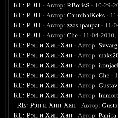
RE: РЭП
- Автор:
RBorisS
- 10-29-2
RE: РЭП
- Автор:
CannibalKeks
- 11
RE: РЭП
- Автор:
zzashpaupat
- 11-0
RE: РЭП
- Автор:
Che
- 11-04-2010,
RE: Рэп и Хип-Хап
- Автор:
Svvarg
RE: Рэп и Хип-Хап
- Автор:
maks2
RE: Рэп и Хип-Хап
- Автор:
ironja
RE: Рэп и Хип-Хап
- Автор:
Che
- 
RE: Рэп и Хип-Хап
- Автор:
Gustav
RE: Рэп и Хип-Хап
- Автор:
Immort
RE: Рэп и Хип-Хап
- Автор:
Gusta
RE: Рэп и Хип-Хап
- Автор:
Panica