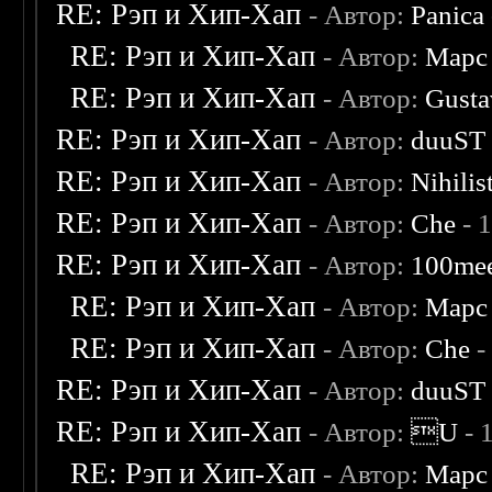
RE: Рэп и Хип-Хап
- Автор:
Panica
RE: Рэп и Хип-Хап
- Автор:
Марс
RE: Рэп и Хип-Хап
- Автор:
Gusta
RE: Рэп и Хип-Хап
- Автор:
duuST
RE: Рэп и Хип-Хап
- Автор:
Nihilis
RE: Рэп и Хип-Хап
- Автор:
Che
- 
RE: Рэп и Хип-Хап
- Автор:
100me
RE: Рэп и Хип-Хап
- Автор:
Марс
RE: Рэп и Хип-Хап
- Автор:
Che
-
RE: Рэп и Хип-Хап
- Автор:
duuST
RE: Рэп и Хип-Хап
- Автор:
U
- 
RE: Рэп и Хип-Хап
- Автор:
Марс