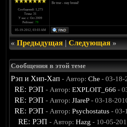
Be true - stay brutal!
Сообщений: 1,275
Темы: 31
У нас с: Oct 2009
Рейтинг:
79
05-19-2012, 03:03 AM
«
Предыдущая
|
Следующая
»
Сообщения в этой теме
Рэп и Хип-Хап
- Автор:
Che
- 03-18-
RE: РЭП
- Автор:
EXPLOIT_666
- 0
RE: РЭП
- Автор:
JIareP
- 03-18-201
RE: РЭП
- Автор:
Psychostatus
- 03-
RE: РЭП
- Автор:
Hazg
- 10-05-201