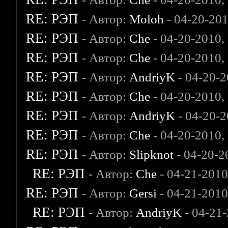
RE: РЭП
- Автор:
Moloh
- 04-20-20
RE: РЭП
- Автор:
Che
- 04-20-2010,
RE: РЭП
- Автор:
Che
- 04-20-2010,
RE: РЭП
- Автор:
AndriyK
- 04-20-2
RE: РЭП
- Автор:
Che
- 04-20-2010,
RE: РЭП
- Автор:
AndriyK
- 04-20-2
RE: РЭП
- Автор:
Che
- 04-20-2010,
RE: РЭП
- Автор:
Slipknot
- 04-20-2
RE: РЭП
- Автор:
Che
- 04-21-201
RE: РЭП
- Автор:
Gersi
- 04-21-2010
RE: РЭП
- Автор:
AndriyK
- 04-21