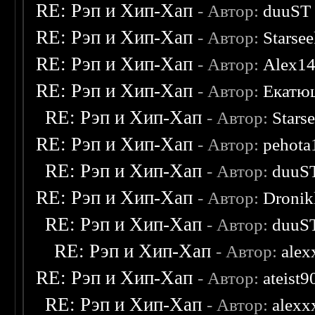
RE: Рэп и Хип-Хап
- Автор:
duuST
RE: Рэп и Хип-Хап
- Автор:
Starsee
RE: Рэп и Хип-Хап
- Автор:
Alex1
RE: Рэп и Хип-Хап
- Автор:
Екатю
RE: Рэп и Хип-Хап
- Автор:
Stars
RE: Рэп и Хип-Хап
- Автор:
pehota
RE: Рэп и Хип-Хап
- Автор:
duuS
RE: Рэп и Хип-Хап
- Автор:
Dronik
RE: Рэп и Хип-Хап
- Автор:
duuS
RE: Рэп и Хип-Хап
- Автор:
alex
RE: Рэп и Хип-Хап
- Автор:
ateist9
RE: Рэп и Хип-Хап
- Автор:
alexx