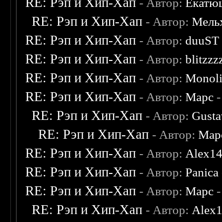
RE: Рэп и Хип-Хап
- Автор:
Екатю
RE: Рэп и Хип-Хап
- Автор:
Мель
RE: Рэп и Хип-Хап
- Автор:
duuST
RE: Рэп и Хип-Хап
- Автор:
blitzzz
RE: Рэп и Хип-Хап
- Автор:
Monoli
RE: Рэп и Хип-Хап
- Автор:
Марс
-
RE: Рэп и Хип-Хап
- Автор:
Gusta
RE: Рэп и Хип-Хап
- Автор:
Мар
RE: Рэп и Хип-Хап
- Автор:
Alex1
RE: Рэп и Хип-Хап
- Автор:
Panica
RE: Рэп и Хип-Хап
- Автор:
Марс
-
RE: Рэп и Хип-Хап
- Автор:
Alex