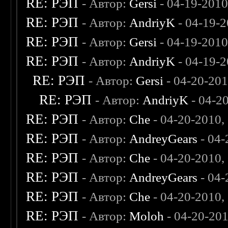
RE: РЭП
- Автор:
Gersi
- 04-19-2010
RE: РЭП
- Автор:
AndriyK
- 04-19-2
RE: РЭП
- Автор:
Gersi
- 04-19-2010
RE: РЭП
- Автор:
AndriyK
- 04-19-2
RE: РЭП
- Автор:
Gersi
- 04-20-201
RE: РЭП
- Автор:
AndriyK
- 04-2
RE: РЭП
- Автор:
Che
- 04-20-2010,
RE: РЭП
- Автор:
AndreyGears
- 04-
RE: РЭП
- Автор:
Che
- 04-20-2010,
RE: РЭП
- Автор:
AndreyGears
- 04-
RE: РЭП
- Автор:
Che
- 04-20-2010,
RE: РЭП
- Автор:
Moloh
- 04-20-20