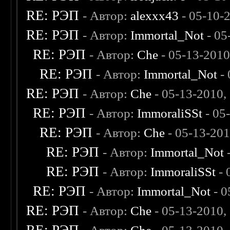
RE: РЭП
- Автор:
alexxx43
- 05-10-
RE: РЭП
- Автор:
Immortal_Not
- 05
RE: РЭП
- Автор:
Che
- 05-13-201
RE: РЭП
- Автор:
Immortal_Not
- 
RE: РЭП
- Автор:
Che
- 05-13-2010,
RE: РЭП
- Автор:
ImmoraliSSt
- 05
RE: РЭП
- Автор:
Che
- 05-13-201
RE: РЭП
- Автор:
Immortal_Not
-
RE: РЭП
- Автор:
ImmoraliSSt
- 
RE: РЭП
- Автор:
Immortal_Not
- 0
RE: РЭП
- Автор:
Che
- 05-13-2010,