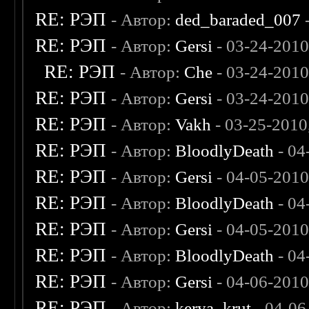
RE: РЭП
- Автор:
ded_baraded_007
-
RE: РЭП
- Автор:
Gersi
- 03-24-2010
RE: РЭП
- Автор:
Che
- 03-24-2010
RE: РЭП
- Автор:
Gersi
- 03-24-2010
RE: РЭП
- Автор:
Vakh
- 03-25-2010
RE: РЭП
- Автор:
BloodlyDeath
- 04
RE: РЭП
- Автор:
Gersi
- 04-05-2010
RE: РЭП
- Автор:
BloodlyDeath
- 04
RE: РЭП
- Автор:
Gersi
- 04-05-2010
RE: РЭП
- Автор:
BloodlyDeath
- 04
RE: РЭП
- Автор:
Gersi
- 04-06-2010
RE: РЭП
- Автор:
kerya_krut
- 04-06