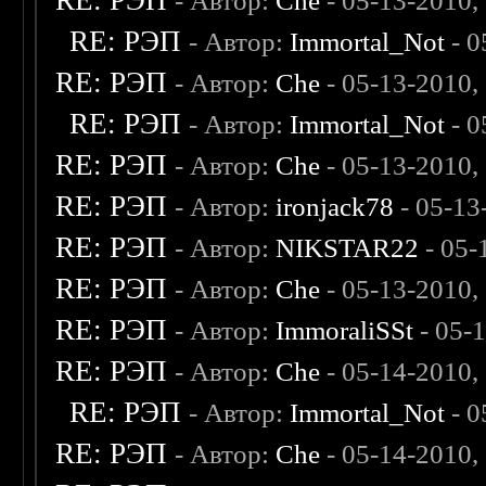
RE: РЭП
- Автор:
Che
- 05-13-2010,
RE: РЭП
- Автор:
Immortal_Not
- 0
RE: РЭП
- Автор:
Che
- 05-13-2010,
RE: РЭП
- Автор:
Immortal_Not
- 0
RE: РЭП
- Автор:
Che
- 05-13-2010,
RE: РЭП
- Автор:
ironjack78
- 05-13
RE: РЭП
- Автор:
NIKSTAR22
- 05-
RE: РЭП
- Автор:
Che
- 05-13-2010,
RE: РЭП
- Автор:
ImmoraliSSt
- 05-
RE: РЭП
- Автор:
Che
- 05-14-2010,
RE: РЭП
- Автор:
Immortal_Not
- 0
RE: РЭП
- Автор:
Che
- 05-14-2010,