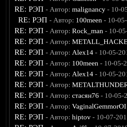
RE: РЭП
- Автор:
malignancy
- 10-0
RE: РЭП
- Автор:
100meen
- 10-05
RE: РЭП
- Автор:
Rock_man
- 10-05
RE: РЭП
- Автор:
METALL_HACK
RE: РЭП
- Автор:
Alex14
- 10-05-20
RE: РЭП
- Автор:
100meen
- 10-05-
RE: РЭП
- Автор:
Alex14
- 10-05-20
RE: РЭП
- Автор:
METALTHUNDE
RE: РЭП
- Автор:
стасян76
- 10-05-
RE: РЭП
- Автор:
VaginalGemmorOI
RE: РЭП
- Автор:
hiptov
- 10-07-20