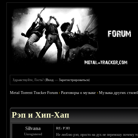
Здравствуйте, Гость! (
Вход
—
Зарегистрироваться
)
Metal Torrent Tracker Forum
›
Разговоры о музыке
›
Музыка других стиле
: 2.36
Рэп и Хип-Хап
Silvana
RE: РЭП
Unregistered
Не люблю рэп, просто на дух не переношу почему т