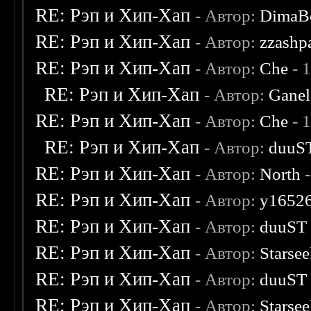
RE: Рэп и Хип-Хап
- Автор:
DimaB
RE: Рэп и Хип-Хап
- Автор:
zzashp
RE: Рэп и Хип-Хап
- Автор:
Che
- 
RE: Рэп и Хип-Хап
- Автор:
Gane
RE: Рэп и Хип-Хап
- Автор:
Che
- 
RE: Рэп и Хип-Хап
- Автор:
duuS
RE: Рэп и Хип-Хап
- Автор:
North
-
RE: Рэп и Хип-Хап
- Автор:
y1652
RE: Рэп и Хип-Хап
- Автор:
duuST
RE: Рэп и Хип-Хап
- Автор:
Starsee
RE: Рэп и Хип-Хап
- Автор:
duuST
RE: Рэп и Хип-Хап
- Автор:
Starsee