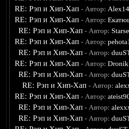
RE: Рэп и Хип-Хап
- Автор:
Alex1
RE: Рэп и Хип-Хап
- Автор:
Екатю
RE: Рэп и Хип-Хап
- Автор:
Stars
RE: Рэп и Хип-Хап
- Автор:
pehota
RE: Рэп и Хип-Хап
- Автор:
duuS
RE: Рэп и Хип-Хап
- Автор:
Dronik
RE: Рэп и Хип-Хап
- Автор:
duuS
RE: Рэп и Хип-Хап
- Автор:
alex
RE: Рэп и Хип-Хап
- Автор:
ateist9
RE: Рэп и Хип-Хап
- Автор:
alexx
RE: Рэп и Хип-Хап
- Автор:
duuS