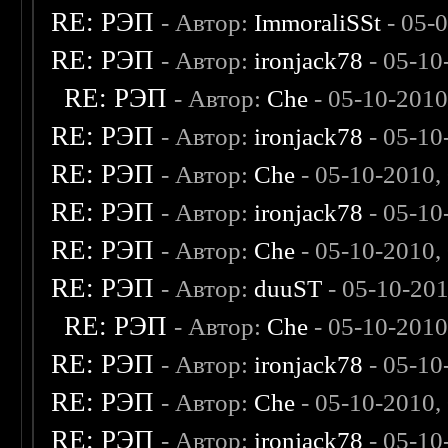
RE: РЭП
- Автор:
ImmoraliSSt
- 05-
RE: РЭП
- Автор:
ironjack78
- 05-10
RE: РЭП
- Автор:
Che
- 05-10-2010
RE: РЭП
- Автор:
ironjack78
- 05-10
RE: РЭП
- Автор:
Che
- 05-10-2010,
RE: РЭП
- Автор:
ironjack78
- 05-10
RE: РЭП
- Автор:
Che
- 05-10-2010,
RE: РЭП
- Автор:
duuST
- 05-10-20
RE: РЭП
- Автор:
Che
- 05-10-2010
RE: РЭП
- Автор:
ironjack78
- 05-10
RE: РЭП
- Автор:
Che
- 05-10-2010,
RE: РЭП
- Автор:
ironjack78
- 05-10