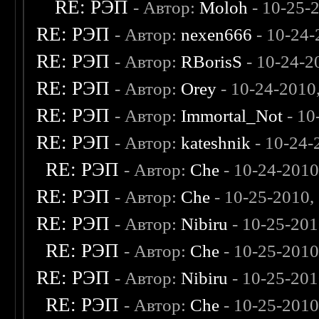
RE: РЭП
- Автор:
Moloh
- 10-25-
RE: РЭП
- Автор:
nexen666
- 10-24-
RE: РЭП
- Автор:
RBorisS
- 10-24-2
RE: РЭП
- Автор:
Orey
- 10-24-2010
RE: РЭП
- Автор:
Immortal_Not
- 10
RE: РЭП
- Автор:
kateshnik
- 10-24-
RE: РЭП
- Автор:
Che
- 10-24-2010
RE: РЭП
- Автор:
Che
- 10-25-2010,
RE: РЭП
- Автор:
Nibiru
- 10-25-201
RE: РЭП
- Автор:
Che
- 10-25-2010
RE: РЭП
- Автор:
Nibiru
- 10-25-201
RE: РЭП
- Автор:
Che
- 10-25-2010